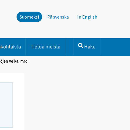
Suomeksi
På svenska
In English
nkohtaista
Tietoa meistä
Haku
söjen velka, mrd.