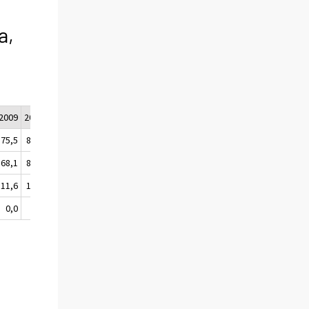
a,
2009
2010
2011
2012
2013
2014
2015
2016/Q1
75,5
88,2
95,5
105,8
112,9
121,8
131,0
133,8
68,1
80,0
88,0
96,0
101,2
107,4
113,4
116,2
11,6
12,0
12,7
14,3
16,2
17,7
18,5
18,7
0,0
0,0
0,0
0,0
0,0
0,3
1,1
1,0