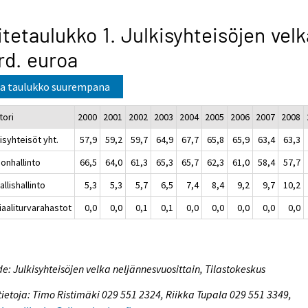
itetaulukko 1. Julkisyhteisöjen velk
d. euroa
a taulukko suurempana
tori
2000
2001
2002
2003
2004
2005
2006
2007
2008
isyhteisöt yht.
57,9
59,2
59,7
64,9
67,7
65,8
65,9
63,4
63,3
ionhallinto
66,5
64,0
61,3
65,3
65,7
62,3
61,0
58,4
57,7
allishallinto
5,3
5,3
5,7
6,5
7,4
8,4
9,2
9,7
10,2
iaaliturvarahastot
0,0
0,0
0,1
0,1
0,0
0,0
0,0
0,0
0,0
e: Julkisyhteisöjen velka neljännesvuosittain, Tilastokeskus
tietoja: Timo Ristimäki 029 551 2324, Riikka Tupala 029 551 3349,