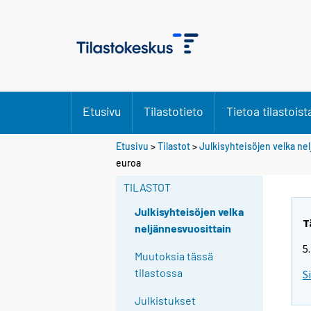
Etusivu
Tilastotieto
Tietoa tilastoist
Etusivu
>
Tilastot
>
Julkisyhteisöjen velka ne
euroa
TILASTOT
Julkisyhteisöjen velka
T
neljännesvuosittain
5
Muutoksia tässä
tilastossa
S
Julkistukset