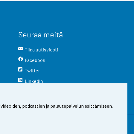
Seuraa meitä
Tilaa uutisviesti
Facebook
Twitter
LinkedIn
YouTube
Instagram
 videoiden, podcastien ja palautepalvelun esittämiseen.
stosta
Evästeasetukset