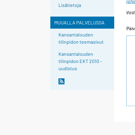
raho
Lisätietoja
Vast
MUUALLA PALVELUSSA
Päiv
Kansantalouden
tilinpidon teemasivut
Kansantalouden
tilinpidon EKT 2010 -
uudistus