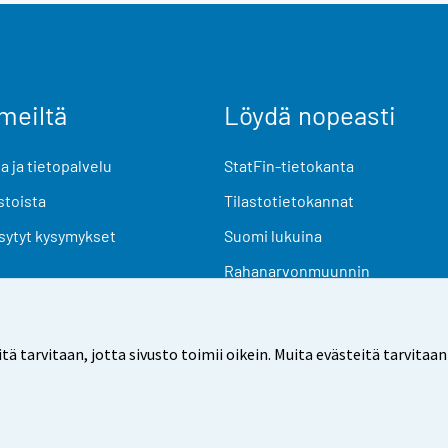
meiltä
Löydä nopeasti
 ja tietopalvelu
StatFin-tietokanta
stoista
Tilastotietokannat
sytyt kysymykset
Suomi lukuina
Rahanarvonmuunnin
Tulevat julkaisut
Tutkimusaineistot
arvitaan, jotta sivusto toimii oikein. Muita evästeitä tarvitaan
Käyttöehdot
Tietosuoja
Saavutettavuus
Tietoa sivu