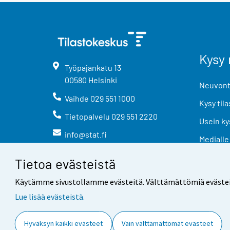
Kysy 
Työpajankatu
13
00580
Helsinki
Neuvonta
Vaihde
029 551 1000
Kysy tila
Tietopalvelu
029 551 2220
Usein ky
info@stat.fi
Medialle
Tietoa evästeistä
Käytämme sivustollamme evästeitä. Välttämättömiä evästeitä t
Lue lisää evästeistä.
Yhteystiedot
Palaute
Hyväksyn kaikki evästeet
Vain välttämättömät evästeet