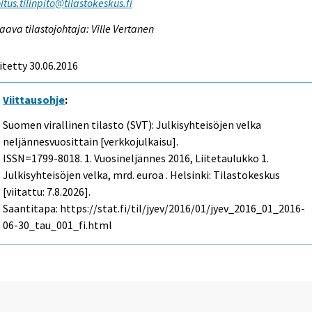
itus.tilinpito@tilastokeskus.fi
aava tilastojohtaja: Ville Vertanen
itetty 30.06.2016
Viittausohje
:
Suomen virallinen tilasto (SVT): Julkisyhteisöjen velka
neljännesvuosittain [verkkojulkaisu].
ISSN=1799-8018.
1. Vuosineljännes
2016, Liitetaulukko 1.
Julkisyhteisöjen velka, mrd. euroa . Helsinki: Tilastokeskus
[viitattu: 7.8.2026].
Saantitapa: https://stat.fi/til/jyev/2016/01/jyev_2016_01_2016-
06-30_tau_001_fi.html