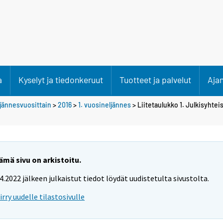
a
Kyselyt ja tiedonkeruut
Tuotteet ja palvelut
Aja
ljännesvuosittain
>
2016
>
1. vuosineljännes
> Liitetaulukko 1. Julkisyhtei
ämä sivu on arkistoitu.
.4.2022 jälkeen julkaistut tiedot löydät uudistetulta sivustolta.
iirry uudelle tilastosivulle