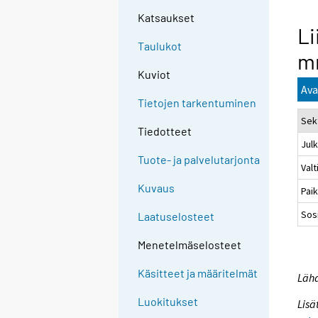
Katsaukset
Li
Taulukot
mr
Kuviot
Ava
Tietojen tarkentuminen
Sek
Tiedotteet
Julk
Tuote- ja palvelutarjonta
Valt
Kuvaus
Paik
Sos
Laatuselosteet
Menetelmäselosteet
Käsitteet ja määritelmät
Lähd
Luokitukset
Lisä