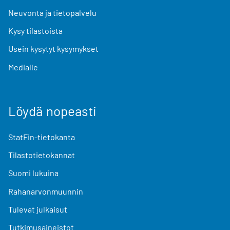
Neuvonta ja tietopalvelu
Kysy tilastoista
Usein kysytyt kysymykset
Medialle
Löydä nopeasti
StatFin-tietokanta
Tilastotietokannat
Suomi lukuina
Rahanarvonmuunnin
Tulevat julkaisut
Tutkimusaineistot