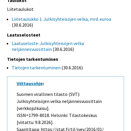
Taulukot
Liitetaulukot
Liitetaulukko 1. Julkisyhteisöjen velka, mrd. euroa
(30.6.2016)
Laatuselosteet
Laatuseloste: Julkisyhteisöjen velka
neljännesvuosittain
(30.6.2016)
Tietojen tarkentuminen
Tietojen tarkentuminen
(30.6.2016)
Viittausohje
:
Suomen virallinen tilasto (SVT):
Julkisyhteisöjen velka neljännesvuosittain
[verkkojulkaisu].
ISSN=1799-8018. Helsinki: Tilastokeskus
[viitattu: 9.8.2026].
Saantitapa: https://stat.fi/til/jyev/2016/01/