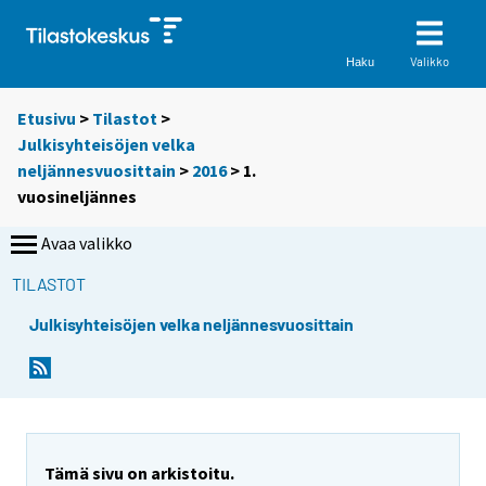
Valikko
Haku
Etusivu
>
Tilastot
>
Julkisyhteisöjen velka
neljännesvuosittain
>
2016
>
1.
vuosineljännes
Avaa valikko
TILASTOT
Julkisyhteisöjen velka neljännesvuosittain
Tämä sivu on arkistoitu.