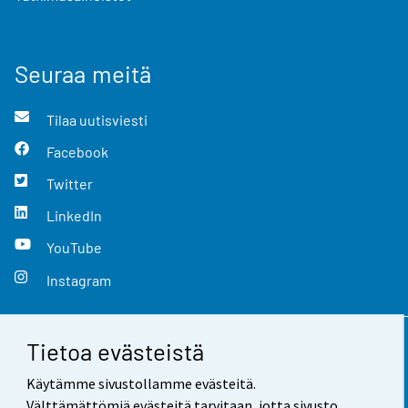
Seuraa meitä
Tilaa uutisviesti
Facebook
Twitter
LinkedIn
YouTube
Instagram
Tietoa evästeistä
Yhteystiedot
Käytämme sivustollamme evästeitä.
Palaute
Välttämättömiä evästeitä tarvitaan, jotta sivusto