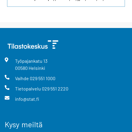
Työpajankatu
13
00580
Helsinki
Vaihde
029 551 1000
Tietopalvelu
029 551 2220
info@stat.fi
Kysy meiltä