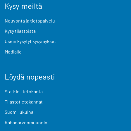
Kysy meiltä
Neuvonta ja tietopalvelu
Kysy tilastoista
Usein kysytyt kysymykset
Medialle
Löydä nopeasti
StatFin-tietokanta
Tilastotietokannat
Suomi lukuina
Rahanarvonmuunnin