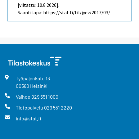
[viitattu: 10.8.2026].
Saantitapa: https://stat.fi/til/jyev/2017/03/
Työpajankatu
13
00580
Helsinki
Vaihde
029 551 1000
Tietopalvelu
029 551 2220
info@stat.fi