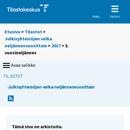
Valikko
Haku
Etusivu
>
Tilastot
>
Julkisyhteisöjen velka
neljännesvuosittain
>
2017
>
3.
vuosineljännes
Avaa valikko
TILASTOT
Julkisyhteisöjen velka neljännesvuosittain
Tämä sivu on arkistoitu.