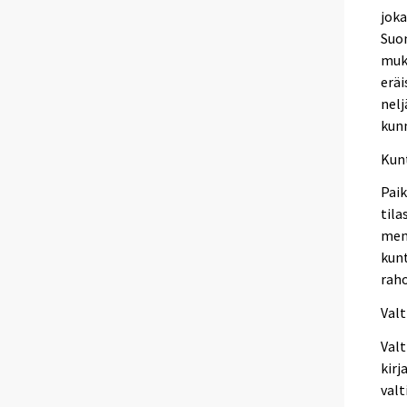
jok
Suo
muka
eräi
nelj
kun
Kun
Paik
tila
meno
kunt
raho
Valt
Valt
kirj
valt