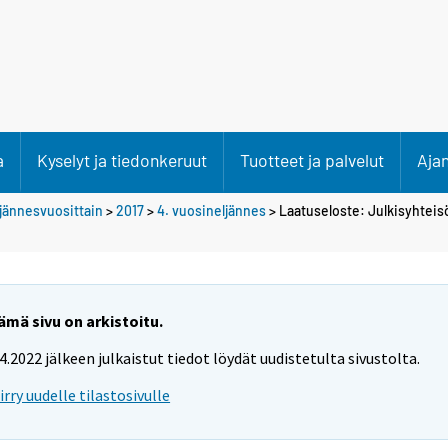
a
Kyselyt ja tiedonkeruut
Tuotteet ja palvelut
Aja
ljännesvuosittain
>
2017
>
4. vuosineljännes
> Laatuseloste: Julkisyhteis
ämä sivu on arkistoitu.
.4.2022 jälkeen julkaistut tiedot löydät uudistetulta sivustolta.
iirry uudelle tilastosivulle