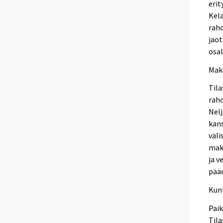
erit
Kela
raho
jaot
osa
Mak
Tila
raho
Nel
kan
väli
maks
ja v
pääo
Kun
Paik
Tila