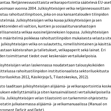
antaa. Neljännesvuosittaista velkaraportointia säätelevä EU-ase
 voimaan vuonna 2004. Julkisyhteisöjen velka neljännesvuosittain
stuu rahoitustilinpitoon, joka on osa kansantalouden tilinpidon
estelmää. Julkisyhteisöjen velka kuvaa julkisyhteisöjen ja sen
ektoreiden eli valtion, kuntien ja sosiaaliturvarahastojen
llisarvoista velkaa vuosineljänneksien lopussa. Julkisyhteisöjen
n määritelmä poikkeaa rahoitustilinpidon mukaisesta velasta sit
 julkisyhteisöjen velka on sulautettu, nimellishintainen ja käsittä
astaan käteisrahan ja talletukset, velkapaperit sekä lainat. Eri
en toimittamat tiedot ovat keskenään vertailukelpoisia.
isyhteisöjen velan laskennassa noudatetaan talousyksiköiden
ittelussa rahoitustilinpidon institutionaalista sektoriluokitusta
toriluokitus 2012, Käsikirjoja 5, Tilastokeskus, 2012).
sto laaditaan julkisyhteisöjen alijäämä- ja velkaraportointia kosk
uksen edellyttämällä ja siten kansainvälisesti vertailukelpoisella
lla. Julkisyhteisöjen velan tilastointi on tarkemmin ohjeistettu
statin julkaisemassa alijäämä- ja velkamanuaalissa (Manual on
rnment Deficit and Debt).