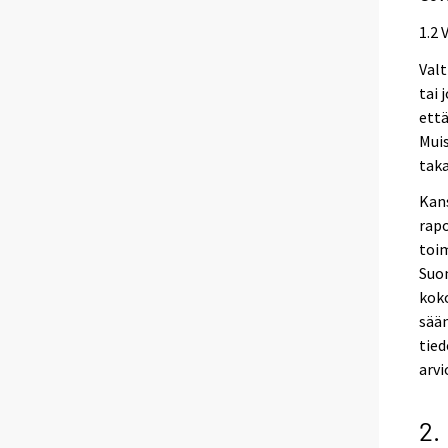
1.2 
Valt
tai 
että
Muis
taka
Kans
rapo
toim
Suom
koko
sään
tied
arvi
2.