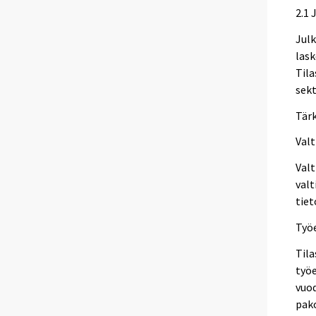
2.1 
Julk
lask
Tila
sekt
Tär
Valt
Valt
valt
tiet
Työ
Tila
työe
vuod
pako