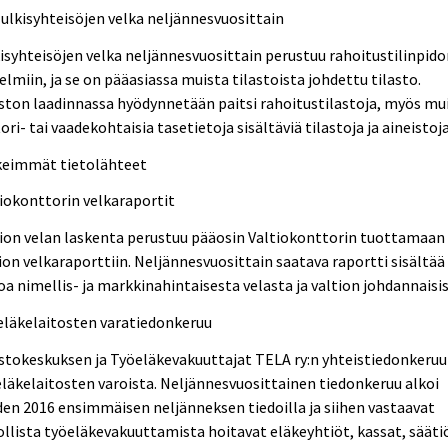
Julkisyhteisöjen velka neljännesvuosittain
isyhteisöjen velka neljännesvuosittain perustuu rahoitustilinpid
elmiin, ja se on pääasiassa muista tilastoista johdettu tilasto.
ston laadinnassa hyödynnetään paitsi rahoitustilastoja, myös mu
ori- tai vaadekohtaisia tasetietoja sisältäviä tilastoja ja aineistoja
keimmät tietolähteet
iokonttorin velkaraportit
ion velan laskenta perustuu pääosin Valtiokonttorin tuottamaan
ion velkaraporttiin. Neljännesvuosittain saatava raportti sisältää
oa nimellis- ja markkinahintaisesta velasta ja valtion johdannaisis
eläkelaitosten varatiedonkeruu
stokeskuksen ja Työeläkevakuuttajat TELA ry:n yhteistiedonkeruu
läkelaitosten varoista. Neljännesvuosittainen tiedonkeruu alkoi
en 2016 ensimmäisen neljänneksen tiedoilla ja siihen vastaavat
llista työeläkevakuuttamista hoitavat eläkeyhtiöt, kassat, säätiö