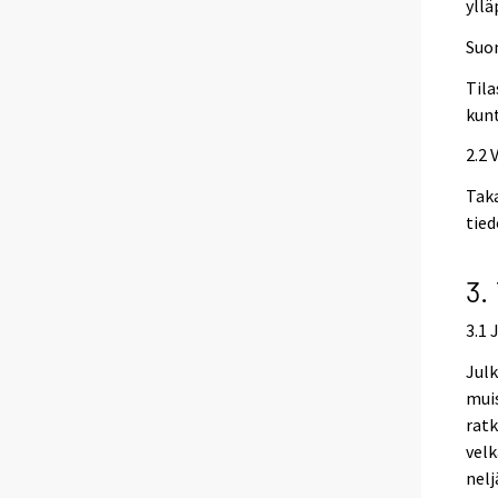
yllä
Suo
Tila
kunt
2.2 
Tak
tied
3.
3.1 
Julk
muis
ratk
velk
nel