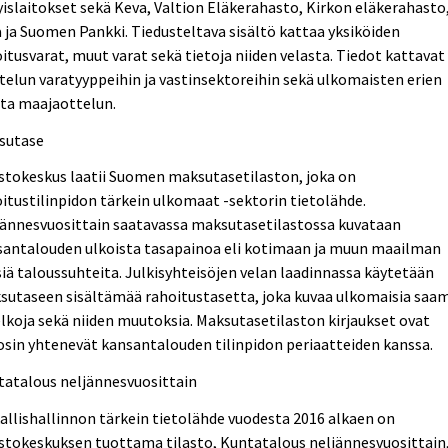
yislaitokset sekä Keva, Valtion Eläkerahasto, Kirkon eläkerahasto
 ja Suomen Pankki. Tiedusteltava sisältö kattaa yksiköiden
itusvarat, muut varat sekä tietoja niiden velasta. Tiedot kattavat
telun varatyyppeihin ja vastinsektoreihin sekä ulkomaisten erien
lta maajaottelun.
sutase
stokeskus laatii Suomen maksutasetilaston, joka on
itustilinpidon tärkein ulkomaat -sektorin tietolähde.
jännesvuosittain saatavassa maksutasetilastossa kuvataan
santalouden ulkoista tasapainoa eli kotimaan ja muun maailman
siä taloussuhteita. Julkisyhteisöjen velan laadinnassa käytetään
utaseen sisältämää rahoitustasetta, joka kuvaa ulkomaisia saam
elkoja sekä niiden muutoksia. Maksutasetilaston kirjaukset ovat
sin yhtenevät kansantalouden tilinpidon periaatteiden kanssa.
tatalous neljännesvuosittain
allishallinnon tärkein tietolähde vuodesta 2016 alkaen on
stokeskuksen tuottama tilasto, Kuntatalous neljännesvuosittain