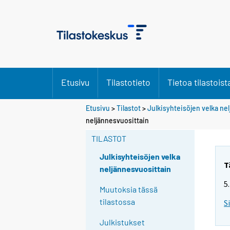
Etusivu
Tilastotieto
Tietoa tilastoist
Etusivu
>
Tilastot
>
Julkisyhteisöjen velka ne
neljännesvuosittain
TILASTOT
Julkisyhteisöjen velka
T
neljännesvuosittain
5
Muutoksia tässä
tilastossa
S
Julkistukset