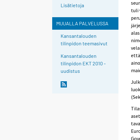
seur
Lisätietoja
tuli
peru
MUUALLA PALVELUSSA
järj
alas
Kansantalouden
nime
tilinpidon teemasivut
vela
että
Kansantalouden
aino
tilinpidon EKT 2010 -
maid
uudistus
Julk
luok
(Sek
Tila
aset
tava
Euro
Gove