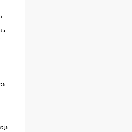
on
ita
.
ta.
t ja