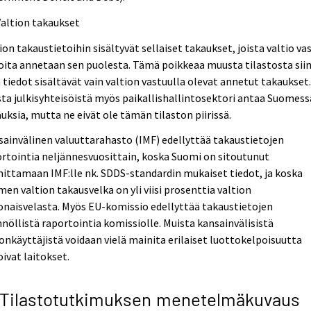
Valtion takaukset
ion takaustietoihin sisältyvät sellaiset takaukset, joista valtio va
joita annetaan sen puolesta. Tämä poikkeaa muusta tilastosta siin
 tiedot sisältävät vain valtion vastuulla olevat annetut takaukset
ta julkisyhteisöistä myös paikallishallintosektori antaa Suomess
uksia, mutta ne eivät ole tämän tilaston piirissä.
ainvälinen valuuttarahasto (IMF) edellyttää takaustietojen
rtointia neljännesvuosittain, koska Suomi on sitoutunut
ittamaan IMF:lle nk. SDDS-standardin mukaiset tiedot, ja koska
en valtion takausvelka on yli viisi prosenttia valtion
naisvelasta. Myös EU-komissio edellyttää takaustietojen
nöllistä raportointia komissiolle. Muista kansainvälisistä
onkäyttäjistä voidaan vielä mainita erilaiset luottokelpoisuutta
oivat laitokset.
 Tilastotutkimuksen menetelmäkuvaus