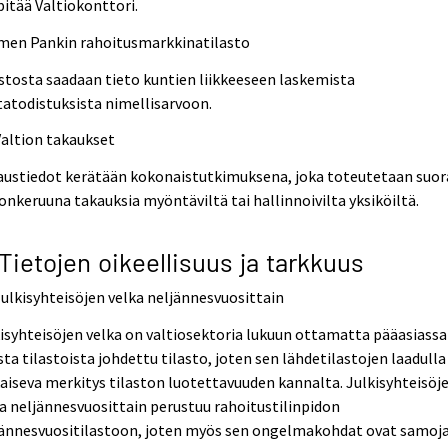
pitää Valtiokonttori.
men Pankin rahoitusmarkkinatilasto
stosta saadaan tieto kuntien liikkeeseen laskemista
atodistuksista nimellisarvoon.
Valtion takaukset
austiedot kerätään kokonaistutkimuksena, joka toteutetaan suo
onkeruuna takauksia myöntäviltä tai hallinnoivilta yksiköiltä.
 Tietojen oikeellisuus ja tarkkuus
Julkisyhteisöjen velka neljännesvuosittain
isyhteisöjen velka on valtiosektoria lukuun ottamatta pääasiassa
ta tilastoista johdettu tilasto, joten sen lähdetilastojen laadulla
aiseva merkitys tilaston luotettavuuden kannalta. Julkisyhteisöj
a neljännesvuosittain perustuu rahoitustilinpidon
jännesvuositilastoon, joten myös sen ongelmakohdat ovat samoja