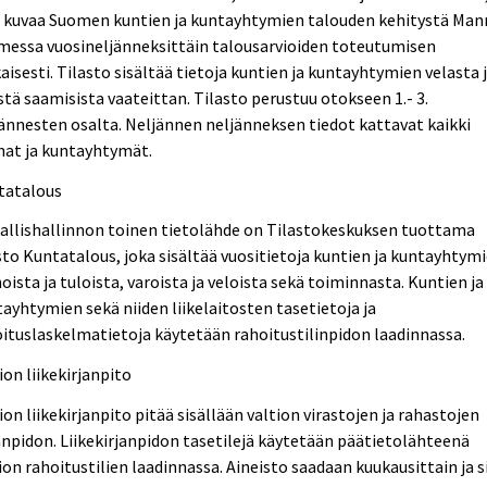
a kuvaa Suomen kuntien ja kuntayhtymien talouden kehitystä Man
messa vuosineljänneksittäin talousarvioiden toteutumisen
isesti. Tilasto sisältää tietoja kuntien ja kuntayhtymien velasta 
stä saamisista vaateittan. Tilasto perustuu otokseen 1.- 3.
ännesten osalta. Neljännen neljänneksen tiedot kattavat kaikki
nat ja kuntayhtymät.
tatalous
allishallinnon toinen tietolähde on Tilastokeskuksen tuottama
sto Kuntatalous, joka sisältää vuositietoja kuntien ja kuntayhtym
ista ja tuloista, varoista ja veloista sekä toiminnasta. Kuntien ja
ayhtymien sekä niiden liikelaitosten tasetietoja ja
ituslaskelmatietoja käytetään rahoitustilinpidon laadinnassa.
ion liikekirjanpito
ion liikekirjanpito pitää sisällään valtion virastojen ja rahastojen
anpidon. Liikekirjanpidon tasetilejä käytetään päätietolähteenä
ion rahoitustilien laadinnassa. Aineisto saadaan kuukausittain ja s