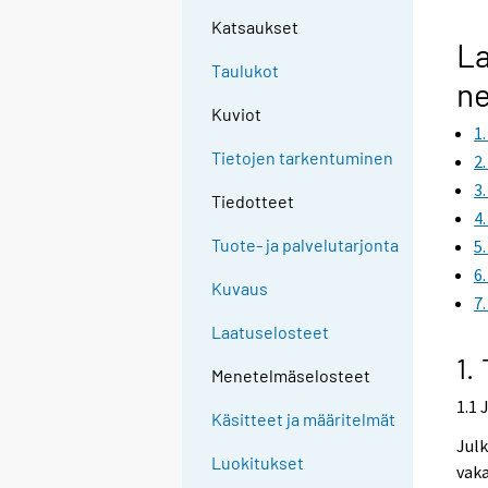
Katsaukset
La
Taulukot
ne
Kuviot
1
Tietojen tarkentuminen
2
3
Tiedotteet
4
Tuote- ja palvelutarjonta
5
6
Kuvaus
7
Laatuselosteet
1.
Menetelmäselosteet
1.1 
Käsitteet ja määritelmät
Julk
Luokitukset
vaka