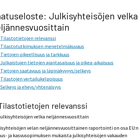
atuseloste: Julkisyhteisöjen velka
ljännesvuosittain
. Tilastotietojen relevanssi
. Tilastotutkimuksen menetelmäkuvaus
. Tietojen oikeellisuus ja tarkkuus
. Julkaistujen tietojen ajantasaisuus ja oikea-aikaisuus
. Tietojen saatavuus ja läpinäkyvyys/selkeys
. Tilastojen vertailukelpoisuus
. Selkeys ja eheys/yhtenäisyys
 Tilastotietojen relevanssi
Julkisyhteisöjen velka neljännesvuosittain
isyhteisöjen velan neljännesvuosittainen raportointi on osa EU:n
us- ja kasvusopimuksen mukaista julkisyhteisöjen vakauden