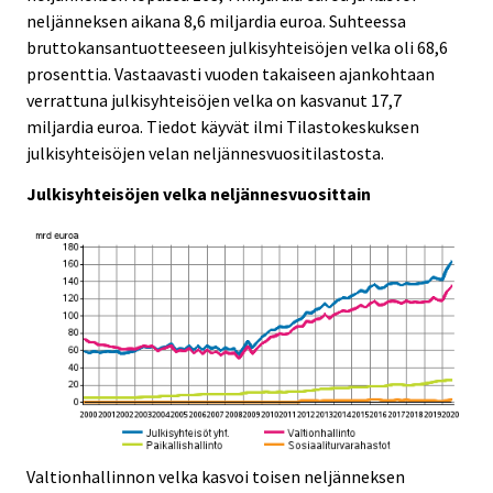
i
i
neljänneksen aikana 8,6 miljardia euroa. Suhteessa
c
c
bruttokansantuotteeseen julkisyhteisöjen velka oli 68,6
e
e
prosenttia. Vastaavasti vuoden takaiseen ajankohtaan
.
.
verrattuna julkisyhteisöjen velka on kasvanut 17,7
miljardia euroa. Tiedot käyvät ilmi Tilastokeskuksen
julkisyhteisöjen velan neljännesvuositilastosta.
Julkisyhteisöjen velka neljännesvuosittain
Valtionhallinnon velka kasvoi toisen neljänneksen