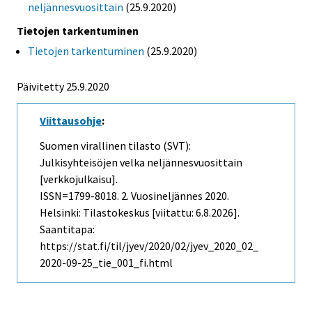
neljännesvuosittain
(25.9.2020)
Tietojen tarkentuminen
Tietojen tarkentuminen
(25.9.2020)
Päivitetty 25.9.2020
Viittausohje
:
Suomen virallinen tilasto (SVT):
Julkisyhteisöjen velka neljännesvuosittain
[verkkojulkaisu].
ISSN=1799-8018.
2. Vuosineljännes
2020.
Helsinki: Tilastokeskus [viitattu: 6.8.2026].
Saantitapa:
https://stat.fi/til/jyev/2020/02/jyev_2020_02_
2020-09-25_tie_001_fi.html