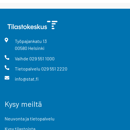
Työpajankatu
13
00580
Helsinki
Vaihde
029 551 1000
Tietopalvelu
029 551 2220
info@stat.fi
Kysy meiltä
Neuvonta ja tietopalvelu
Kysy tilastoista