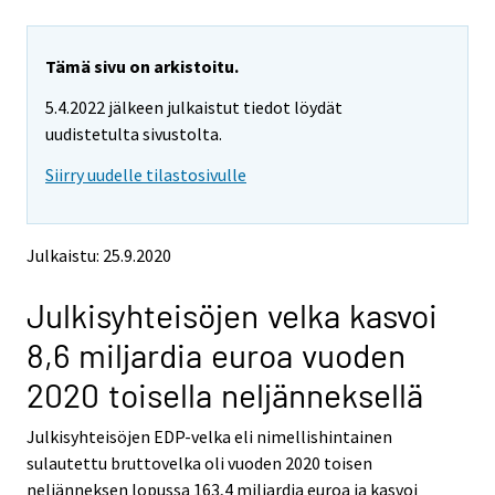
u
u
a
a
r
r
e
e
Tämä sivu on arkistoitu.
m
m
5.4.2022 jälkeen julkaistut tiedot löydät
o
o
v
v
uudistetulta sivustolta.
i
i
Siirry uudelle tilastosivulle
n
n
g
g
t
t
o
o
Julkaistu: 25.9.2020
a
a
n
n
Julkisyhteisöjen velka kasvoi
o
o
t
t
8,6 miljardia euroa vuoden
h
h
e
e
2020 toisella neljänneksellä
r
r
s
s
Julkisyhteisöjen EDP-velka eli nimellishintainen
e
e
sulautettu bruttovelka oli vuoden 2020 toisen
r
r
v
v
neljänneksen lopussa 163,4 miljardia euroa ja kasvoi