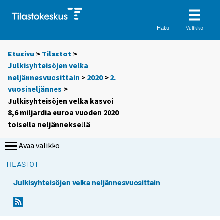
Valikko
Haku
Etusivu
>
Tilastot
>
Julkisyhteisöjen velka
neljännesvuosittain
>
2020
>
2.
vuosineljännes
>
Julkisyhteisöjen velka kasvoi
8,6 miljardia euroa vuoden 2020
toisella neljänneksellä
Avaa valikko
TILASTOT
Julkisyhteisöjen velka neljännesvuosittain
Y
Y
o
o