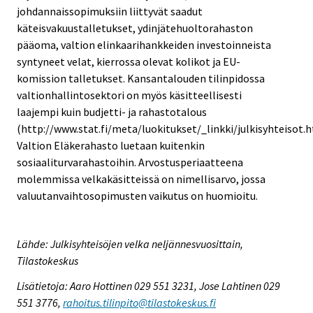
johdannaissopimuksiin liittyvät saadut
käteisvakuustalletukset, ydinjätehuoltorahaston
pääoma, valtion elinkaarihankkeiden investoinneista
syntyneet velat, kierrossa olevat kolikot ja EU-
komission talletukset. Kansantalouden tilinpidossa
valtionhallintosektori on myös käsitteellisesti
laajempi kuin budjetti- ja rahastotalous
(http://www.stat.fi/meta/luokitukset/_linkki/julkisyhteisot.h
Valtion Eläkerahasto luetaan kuitenkin
sosiaaliturvarahastoihin. Arvostusperiaatteena
molemmissa velkakäsitteissä on nimellisarvo, jossa
valuutanvaihtosopimusten vaikutus on huomioitu.
Lähde: Julkisyhteisöjen velka neljännesvuosittain,
Tilastokeskus
Lisätietoja: Aaro Hottinen 029 551 3231, Jose Lahtinen 029
551 3776,
rahoitus.tilinpito@tilastokeskus.fi