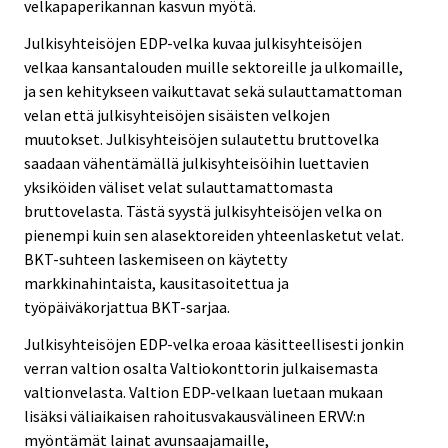
velkapaperikannan kasvun myötä.
Julkisyhteisöjen EDP-velka kuvaa julkisyhteisöjen
velkaa kansantalouden muille sektoreille ja ulkomaille,
ja sen kehitykseen vaikuttavat sekä sulauttamattoman
velan että julkisyhteisöjen sisäisten velkojen
muutokset. Julkisyhteisöjen sulautettu bruttovelka
saadaan vähentämällä julkisyhteisöihin luettavien
yksiköiden väliset velat sulauttamattomasta
bruttovelasta. Tästä syystä julkisyhteisöjen velka on
pienempi kuin sen alasektoreiden yhteenlasketut velat.
BKT-suhteen laskemiseen on käytetty
markkinahintaista, kausitasoitettua ja
työpäiväkorjattua BKT-sarjaa.
Julkisyhteisöjen EDP-velka eroaa käsitteellisesti jonkin
verran valtion osalta Valtiokonttorin julkaisemasta
valtionvelasta. Valtion EDP-velkaan luetaan mukaan
lisäksi väliaikaisen rahoitusvakausvälineen ERVV:n
myöntämät lainat avunsaajamaille,