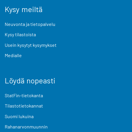
Kysy meiltä
Neuvonta ja tietopalvelu
Kysy tilastoista
Usein kysytyt kysymykset
Medialle
Löydä nopeasti
StatFin-tietokanta
Tilastotietokannat
Suomi lukuina
Rahanarvonmuunnin