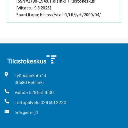
ISSN=1798-1948. Helsinki: Tilastokeskus
[viitattu: 9.8.2026].
Saantitapa: https://stat.fi/til/jyrt/2009/04/
Työpajankatu
13
00580
Helsinki
Vaihde
029 551 1000
Tietopalvelu
029 551 2220
info@stat.fi