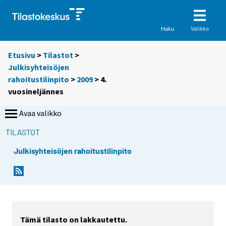
Valikko
Haku
Etusivu
>
Tilastot
>
Julkisyhteisöjen
rahoitustilinpito
>
2009
>
4.
vuosineljännes
Avaa valikko
TILASTOT
Julkisyhteisöjen rahoitustilinpito
Tämä tilasto on lakkautettu.