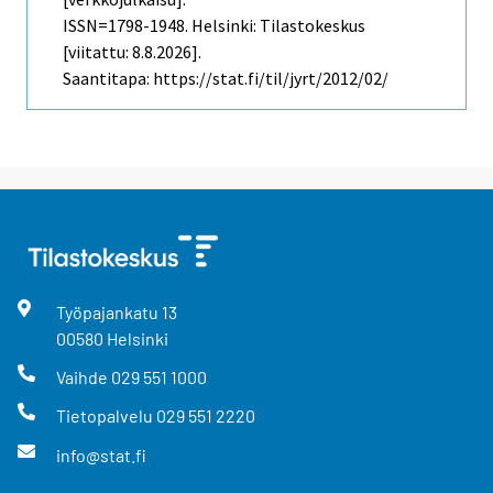
ISSN=1798-1948. Helsinki: Tilastokeskus
[viitattu: 8.8.2026].
Saantitapa: https://stat.fi/til/jyrt/2012/02/
Työpajankatu
13
00580
Helsinki
Vaihde
029 551 1000
Tietopalvelu
029 551 2220
info@stat.fi