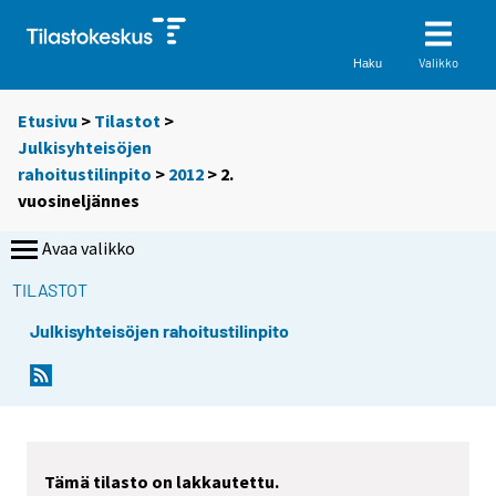
Valikko
Haku
Etusivu
>
Tilastot
>
Julkisyhteisöjen
rahoitustilinpito
>
2012
>
2.
vuosineljännes
Avaa valikko
TILASTOT
Julkisyhteisöjen rahoitustilinpito
Tämä tilasto on lakkautettu.