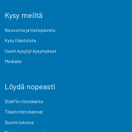
Kysy meiltä
Neuvonta ja tietopalvelu
Kysy tilastoista
Usein kysytyt kysymykset
Medialle
Löydä nopeasti
StatFin-tietokanta
Tilastotietokannat
Suomi lukuina