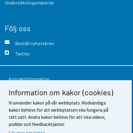
Undersökningsmaterial
Följ oss
Beställ nyhetsbrev
Twitter
Kontaktinformation
Information om kakor (cookies)
Respons
Vi använder kakor på vår webbplats. Nödvändiga
Användarvillkor
kakor behövs för att webbplatsen ska fungera på
Dataskydd
rätt sätt. Andra kakor behövs för att visa videor,
poddar och feedbacktjäster.
Tillgänglighet
Läs mer om kakor.