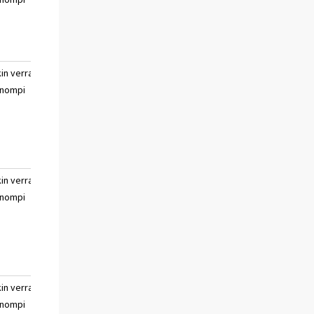
sanoa
kin verran
paljon huonompi
ei
nompi
osaa
sanoa
kin verran
paljon huonompi
ei
nompi
osaa
sanoa
kin verran
paljon huonompi
ei
nompi
osaa