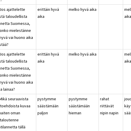
Jos ajattelette
erittäin hyvä
melko hyvä aika
mel
stä taloudellista
aika
aik
annetta Suomessa,
n onko mielestänne
hyvä vai huono aika
stää?
Jos ajattelette
erittäin hyvä
melko hyvä aika
mel
stä taloudellista
aika
aik
annetta Suomessa,
n onko mielestänne
hyvä vai huono aika
a lainaa?
 Mikä seuraavista
pystymme
pystymme
rahat
jo
htoehdoista kuvaa
säästämään
säästämään
riittävät
käy
haiten oman
paljon
hieman
nipin napin
sää
italoutenne
tilannetta tällä