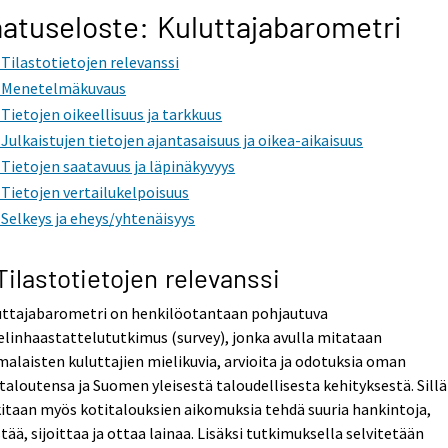
atuseloste: Kuluttajabarometri
. Tilastotietojen relevanssi
. Menetelmäkuvaus
. Tietojen oikeellisuus ja tarkkuus
. Julkaistujen tietojen ajantasaisuus ja oikea-aikaisuus
. Tietojen saatavuus ja läpinäkyvyys
. Tietojen vertailukelpoisuus
. Selkeys ja eheys/yhtenäisyys
 Tilastotietojen relevanssi
uttajabarometri on henkilöotantaan pohjautuva
linhaastattelututkimus (survey), jonka avulla mitataan
alaisten kuluttajien mielikuvia, arvioita ja odotuksia oman
taloutensa ja Suomen yleisestä taloudellisesta kehityksestä. Sillä
itaan myös kotitalouksien aikomuksia tehdä suuria hankintoja,
tää, sijoittaa ja ottaa lainaa. Lisäksi tutkimuksella selvitetään