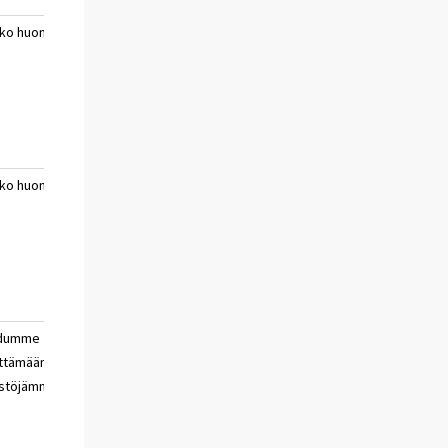
ko huono
erittäin huono
ei
a
aika
osaa
sanoa
ko huono
erittäin huono
ei
a
aika
osaa
sanoa
udumme
velkaannumme
ei
ttämään
osaa
stöjämme
sanoa