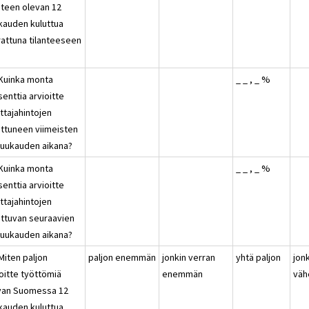
nteen olevan 12
kauden kuluttua
rattuna tilanteeseen
?
 Kuinka monta
_ _ , _ %
enttia arvioitte
ttajahintojen
ttuneen viimeisten
kuukauden aikana?
 Kuinka monta
_ _ , _ %
enttia arvioitte
ttajahintojen
ttuvan seuraavien
kuukauden aikana?
Miten paljon
paljon enemmän
jonkin verran
yhtä paljon
jon
oitte työttömiä
enemmän
vä
van Suomessa 12
kauden kuluttua