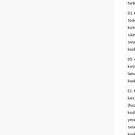
het
D2.
tod
kot
sää
seu
kuu
D5.
kot
lai
kuu
E1. 
kes
(hu
kod
yms
seu
kuu