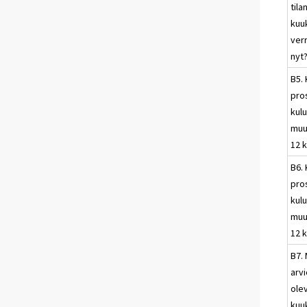
tila
kuu
ver
nyt
B5.
pros
kulu
muu
12 
B6.
pros
kulu
muu
12 
B7. 
arvi
ole
kuu