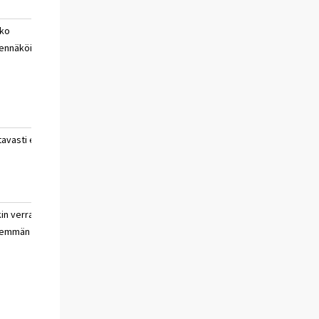
ko
hyvin
ei
ennäköisesti
todennäköisesti
osaa
ei
sanoa
tavasti ei
ei
ei
osaa
sanoa
kin verran
paljon
ei
hemmän
vähemmän
osaa
sanoa