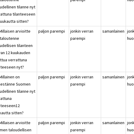
udellinen tilanne nyt
rattuna tilanteeseen
kuukautta sitten?
Millaisen arvioitte
paljon parempi
jonkin verran
samanlainen
jon
italoutenne
parempi
huo
udellisen tilanteen
van 12 kuukauden
uttua verrattuna
anteeseen nyt?
Millainen on
paljon parempi
jonkin verran
samanlainen
jon
lestänne Suomen
parempi
huo
udellinen tilanne nyt
rattuna
anteeseen12
kautta sitten?
Millaisen arvioitte
paljon parempi
jonkin verran
samanlainen
jon
men taloudellisen
parempi
huo