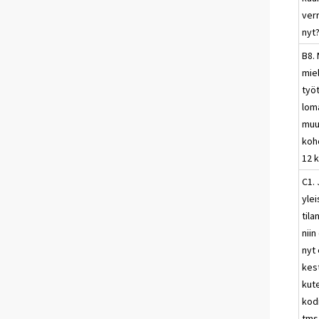
ver
nyt
B8.
mie
työ
lom
muu
koh
12 
C1. 
ylei
til
nii
nyt 
kes
kut
kod
tms