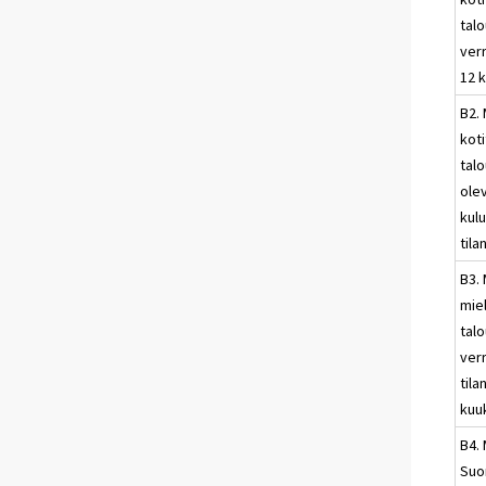
talo
ver
12 
B2. 
kot
talo
ole
kul
til
B3. 
mie
talo
ver
til
kuu
B4. 
Suo