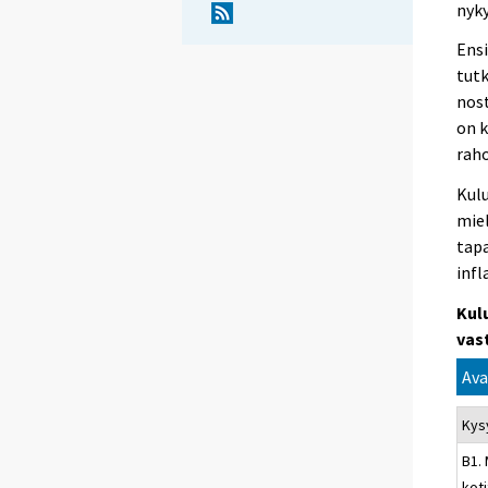
nyky
Ens
tutk
nost
on 
raho
Kul
miel
tap
infl
Kul
vas
Ava
Kys
B1.
kot