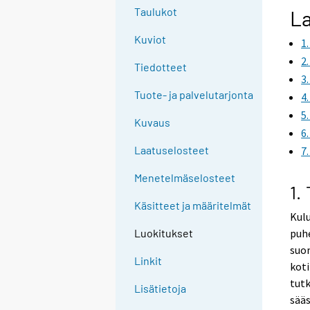
g
Taulukot
La
t
Kuviot
1
o
a
2
Tiedotteet
n
3
o
Tuote- ja palvelutarjonta
4
t
5
Kuvaus
h
6
e
Laatuselosteet
7
r
s
Menetelmäselosteet
1.
e
Käsitteet ja määritelmät
r
Kul
v
puhe
Luokitukset
i
suom
c
Linkit
koti
e
tutk
Lisätietoja
.
sääs