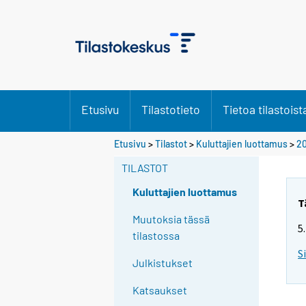
Etusivu
Tilastotieto
Tietoa tilastoist
Y
Etusivu
>
Tilastot
>
Kuluttajien luottamus
>
20
o
TILASTOT
u
a
Kuluttajien luottamus
r
T
e
Muutoksia tässä
5
m
tilastossa
o
S
Julkistukset
v
i
Katsaukset
n