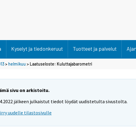
a
Kyselyt ja tiedonkeruut
Tuotteet ja palvelut
Aja
13
>
helmikuu
> Laatuseloste: Kuluttajabarometri
ämä sivu on arkistoitu.
.4.2022 jälkeen julkaistut tiedot löydät uudistetulta sivustolta.
iirry uudelle tilastosivulle