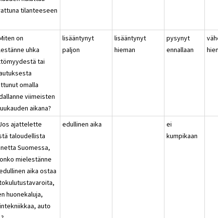
rattuna tilanteeseen
?
 Miten on
lisääntynyt
lisääntynyt
pysynyt
väh
lestänne uhka
paljon
hieman
ennallaan
hie
ttömyydestä tai
autuksesta
ttunut omalla
dallanne viimeisten
kuukauden aikana?
Jos ajattelette
edullinen aika
ei
stä taloudellista
kumpikaan
annetta Suomessa,
n onko mielestänne
edullinen aika ostaa
tokulutustavaroita,
en huonekaluja,
intekniikkaa, auto
.?