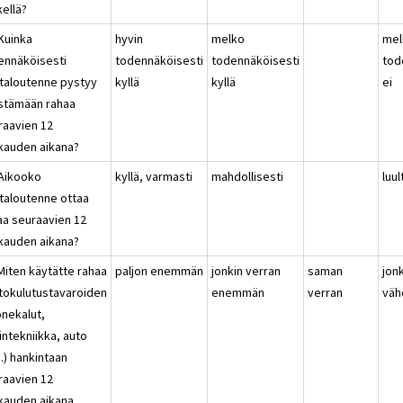
kellä?
 Kuinka
hyvin
melko
mel
ennäköisesti
todennäköisesti
todennäköisesti
tod
italoutenne pystyy
kyllä
kyllä
ei
stämään rahaa
raavien 12
kauden aikana?
 Aikooko
kyllä, varmasti
mahdollisesti
luul
italoutenne ottaa
naa seuraavien 12
kauden aikana?
Miten käytätte rahaa
paljon enemmän
jonkin verran
saman
jon
tokulutustavaroiden
enemmän
verran
vä
onekalut,
intekniikka, auto
.) hankintaan
raavien 12
kauden aikana