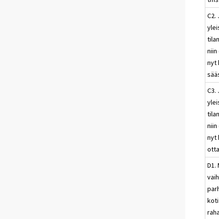
C2. 
ylei
til
nii
nyt 
sää
C3. 
ylei
til
nii
nyt 
otta
D1.
vai
par
kot
raha