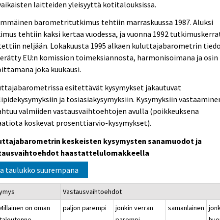
aikaisten laitteiden yleisyyttä kotitalouksissa.
immäinen barometritutkimus tehtiin marraskuussa 1987. Aluksi
imus tehtiin kaksi kertaa vuodessa, ja vuonna 1992 tutkimuskerra
ettiin neljään. Lokakuusta 1995 alkaen kuluttajabarometrin tied
kerätty EU:n komission toimeksiannosta, harmonisoimana ja osin
ittamana joka kuukausi.
uttajabarometrissa esitettävät kysymykset jakautuvat
ipidekysymyksiin ja tosiasiakysymyksiin. Kysymyksiin vastaamine
ahtuu valmiiden vastausvaihtoehtojen avulla (poikkeuksena
aatiota koskevat prosenttiarvio-kysymykset).
uttajabarometrin keskeisten kysymysten sanamuodot ja
tausvaihtoehdot haastattelulomakkeella
a taulukko suurempana
ymys
Vastausvaihtoehdot
 Millainen on oman
paljon parempi
jonkin verran
samanlainen
jon
italoutenne
parempi
huo