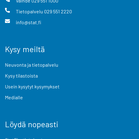
Vaihde
029 551 1000
Tietopalvelu
029 551 2220
info@stat.fi
Kysy meiltä
Neuvonta ja tietopalvelu
Kysy tilastoista
Usein kysytyt kysymykset
Medialle
Löydä nopeasti