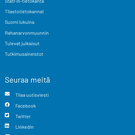
StatFin-tietokanta
Tilastotietokannat
Suomi lukuina
Rahanarvonmuunnin
Tulevat julkaisut
Tutkimusaineistot
Seuraa meitä
Tilaa uutisviesti
Facebook
Twitter
LinkedIn