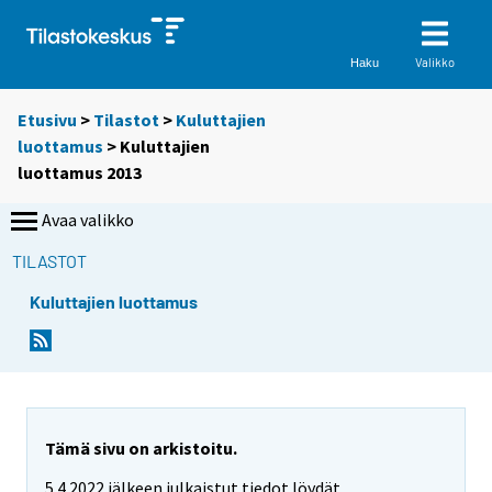
Valikko
Haku
Etusivu
>
Tilastot
>
Kuluttajien
luottamus
> Kuluttajien
luottamus 2013
Avaa valikko
TILASTOT
Kuluttajien luottamus
Tämä sivu on arkistoitu.
5.4.2022 jälkeen julkaistut tiedot löydät