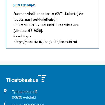
Viittausohje
:
Suomen virallinen tilasto (SVT): Kuluttajien
luottamus [verkkojulkaisu].
ISSN=2669-8862. Helsinki: Tilastokeskus
[viitattu: 6.8.2026].
Saantitapa:
https://stat.fi/til/kbar/2013/index.html
Työpajankatu
13
00580
Helsinki