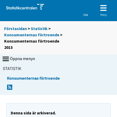
Meny
Sök
Förstasidan
>
Statistik
>
Konsumenternas förtroende
>
Konsumenternas förtroende
2013
Öppna menyn
STATISTIK
Konsumenternas förtroende
Denna sida är arkiverad.