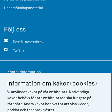
Undersökningsmaterial
Följ oss
Beställ nyhetsbrev
Twitter
Kontaktinformation
Information om kakor (cookies)
Respons
Vi använder kakor på vår webbplats. Nödvändiga
Användarvillkor
kakor behövs för att webbplatsen ska fungera på
Dataskydd
rätt sätt. Andra kakor behövs för att visa videor,
poddar och feedbacktjäster.
Tillgänglighet