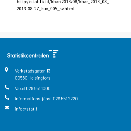
http://stat.fi/til/kbar/2013/08/kbar_2013_08_
2013-08-27_kuv_005_sv.html
Verkstadsgatan
13
00580
Helsingfors
Växel
029 551 1000
Informationstjänst
029 551 2220
info@stat.fi