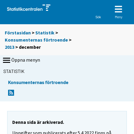
Meny
Sök
Förstasidan
>
Statistik
>
Konsumenternas förtroende
>
2013
>
december
Öppna menyn
STATISTIK
Konsumenternas förtroende
Denna sida är arkiverad.
Uppgifter som publicerats efter 5.4.2022 finns på