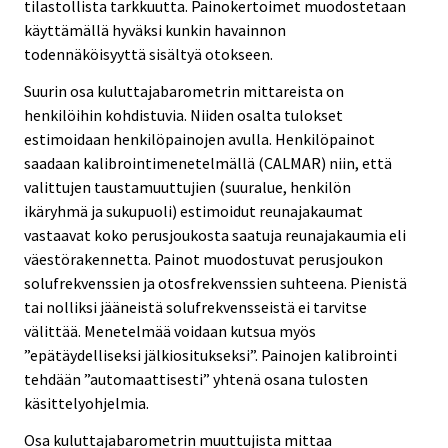
tilastollista tarkkuutta. Painokertoimet muodostetaan
käyttämällä hyväksi kunkin havainnon
todennäköisyyttä sisältyä otokseen.
Suurin osa kuluttajabarometrin mittareista on
henkilöihin kohdistuvia. Niiden osalta tulokset
estimoidaan henkilöpainojen avulla. Henkilöpainot
saadaan kalibrointimenetelmällä (CALMAR) niin, että
valittujen taustamuuttujien (suuralue, henkilön
ikäryhmä ja sukupuoli) estimoidut reunajakaumat
vastaavat koko perusjoukosta saatuja reunajakaumia eli
väestörakennetta. Painot muodostuvat perusjoukon
solufrekvenssien ja otosfrekvenssien suhteena. Pienistä
tai nolliksi jääneistä solufrekvensseistä ei tarvitse
välittää. Menetelmää voidaan kutsua myös
”epätäydelliseksi jälkiositukseksi”. Painojen kalibrointi
tehdään ”automaattisesti” yhtenä osana tulosten
käsittelyohjelmia.
Osa kuluttajabarometrin muuttujista mittaa