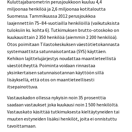
Kuluttajabarometrin perusjoukkoon kuuluu 4,4
miljoonaa henkilöä ja 2,6 miljoonaa kotitaloutta
Suomessa. Tammikuussa 2012 perusjoukkoa
laajennettiin 75–84-vuotiailla henkilöillä (vaikutuksista
tuloksiin ks. kohta 6). Tutkimuksen brutto-otoskoko on
kuukausittain 2 350 henkilöä (aiemmin 2 200 henkilöä).
Otos poimitaan Tilastokeskuksen väestötietokannasta
systemaattista satunnaisotantaa (SYS) käyttäen.
Kehikon lajittelujärjestys noudattaa maantieteellistä
väestötiheyttä. Poiminta voidaan rinnastaa
yksinkertaisen satunnaisotannan käyttöön sillä
lisäyksellä, että otos on maantieteellisesti
itsepainottuva.
Vastauskadon ollessa nykyisin noin 35 prosenttia
saadaan vastaukset joka kuukausi noin 1 500 henkilöltä.
Vastauskato käsittää tutkimuksesta kieltäytyneiden tai
muuten estyneiden lisäksi henkilöt, joita ei onnistuttu
tavoittamaan.