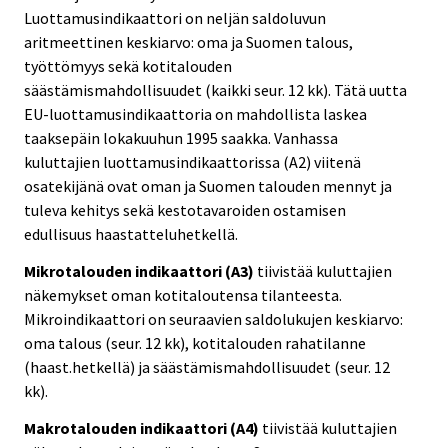
Luottamusindikaattori on neljän saldoluvun
aritmeettinen keskiarvo: oma ja Suomen talous,
työttömyys sekä kotitalouden
säästämismahdollisuudet (kaikki seur. 12 kk). Tätä uutta
EU-luottamusindikaattoria on mahdollista laskea
taaksepäin lokakuuhun 1995 saakka. Vanhassa
kuluttajien luottamusindikaattorissa (A2) viitenä
osatekijänä ovat oman ja Suomen talouden mennyt ja
tuleva kehitys sekä kestotavaroiden ostamisen
edullisuus haastatteluhetkellä.
Mikrotalouden indikaattori (A3)
tiivistää kuluttajien
näkemykset oman kotitaloutensa tilanteesta.
Mikroindikaattori on seuraavien saldolukujen keskiarvo:
oma talous (seur. 12 kk), kotitalouden rahatilanne
(haast.hetkellä) ja säästämismahdollisuudet (seur. 12
kk).
Makrotalouden indikaattori (A4)
tiivistää kuluttajien