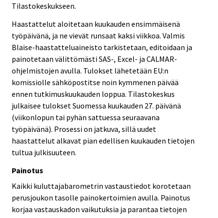
Tilastokeskukseen.
Haastattelut aloitetaan kuukauden ensimmäisenä
työpäivänä, ja ne vievät runsaat kaksi viikkoa. Valmis
Blaise-haastatteluaineisto tarkistetaan, editoidaan ja
painotetaan välittömästi SAS-, Excel- ja CALMAR-
ohjelmistojen avulla. Tulokset lähetetään EU:n
komissiolle sähköpostitse noin kymmenen päivää
ennen tutkimuskuukauden loppua. Tilastokeskus
julkaisee tulokset Suomessa kuukauden 27. päivänä
(viikonlopun tai pyhän sattuessa seuraavana
työpäivänä). Prosessi on jatkuva, sillä uudet
haastattelut alkavat pian edellisen kuukauden tietojen
tultua julkisuuteen.
Painotus
Kaikki kuluttajabarometrin vastaustiedot korotetaan
perusjoukon tasolle painokertoimien avulla. Painotus
korjaa vastauskadon vaikutuksia ja parantaa tietojen