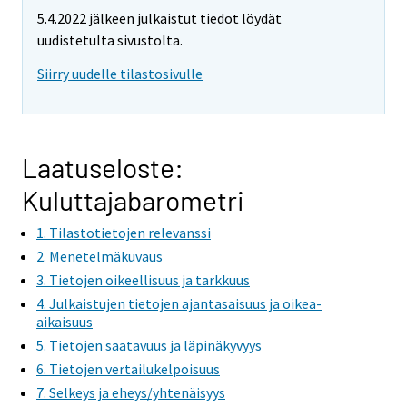
e
5.4.2022 jälkeen julkaistut tiedot löydät
m
uudistetulta sivustolta.
o
v
Siirry uudelle tilastosivulle
i
n
g
t
Laatuseloste:
o
Kuluttajabarometri
a
n
1. Tilastotietojen relevanssi
o
2. Menetelmäkuvaus
t
3. Tietojen oikeellisuus ja tarkkuus
h
4. Julkaistujen tietojen ajantasaisuus ja oikea-
e
aikaisuus
r
5. Tietojen saatavuus ja läpinäkyvyys
s
6. Tietojen vertailukelpoisuus
e
7. Selkeys ja eheys/yhtenäisyys
r