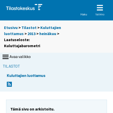
Valikko
Haku
Etusivu
>
Tilastot
>
Kuluttajien
luottamus
>
2013
>
heinäkuu
>
Laatuseloste:
Kuluttajabarometri
Avaa valikko
TILASTOT
Kuluttajien luottamus
Y
o
u
a
r
Tämä sivu on arkistoitu.