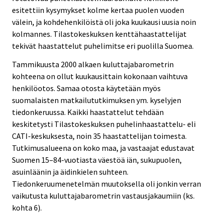
esitettiin kysymykset kolme kertaa puolen vuoden
välein, ja kohdehenkilöistä oli joka kuukausi uusia noin
kolmannes. Tilastokeskuksen kenttähaastattelijat
tekivät haastattelut puhelimitse eri puolilla Suomea.
Tammikuusta 2000 alkaen kuluttajabarometrin
kohteena on ollut kuukausittain kokonaan vaihtuva
henkilöotos. Samaa otosta käytetään myös
suomalaisten matkailututkimuksen ym. kyselyjen
tiedonkeruussa. Kaikki haastattelut tehdään
keskitetysti Tilastokeskuksen puhelinhaastattelu- eli
CATI-keskuksesta, noin 35 haastattelijan toimesta.
Tutkimusalueena on koko maa, ja vastaajat edustavat
Suomen 15–84-vuotiasta väestöä iän, sukupuolen,
asuinläänin ja äidinkielen suhteen.
Tiedonkeruumenetelmän muutoksella oli jonkin verran
vaikutusta kuluttajabarometrin vastausjakaumiin (ks.
kohta 6).