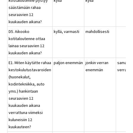
kotitaloutenne pystyy
kyllä
kyllä
säästämään rahaa
seuraavien 12
kuukauden aikana?
D5. Aikooko
kyllä, varmasti
mahdollisesti
kotitaloutenne ottaa
lainaa seuraavien 12
kuukauden aikana?
E1. Miten käytätte rahaa
paljon enemmän
jonkin verran
saman
kestokulutustavaroiden
enemmän
verran
(huonekalut,
kodintekniikka, auto
yms.) hankintaan
seuraavien 12
kuukauden aikana
verrattuna viimeksi
kuluneisiin 12
kuukauteen?