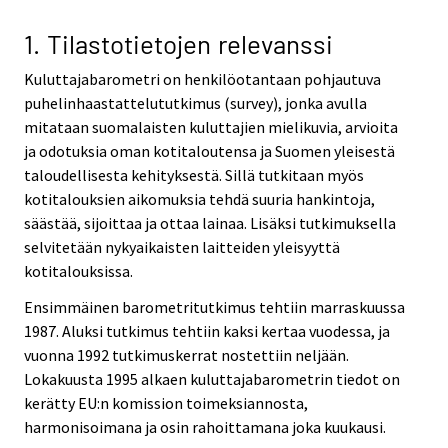
v
i
1. Tilastotietojen relevanssi
c
Kuluttajabarometri on henkilöotantaan pohjautuva
e
puhelinhaastattelututkimus (survey), jonka avulla
.
mitataan suomalaisten kuluttajien mielikuvia, arvioita
ja odotuksia oman kotitaloutensa ja Suomen yleisestä
taloudellisesta kehityksestä. Sillä tutkitaan myös
kotitalouksien aikomuksia tehdä suuria hankintoja,
säästää, sijoittaa ja ottaa lainaa. Lisäksi tutkimuksella
selvitetään nykyaikaisten laitteiden yleisyyttä
kotitalouksissa.
Ensimmäinen barometritutkimus tehtiin marraskuussa
1987. Aluksi tutkimus tehtiin kaksi kertaa vuodessa, ja
vuonna 1992 tutkimuskerrat nostettiin neljään.
Lokakuusta 1995 alkaen kuluttajabarometrin tiedot on
kerätty EU:n komission toimeksiannosta,
harmonisoimana ja osin rahoittamana joka kuukausi.