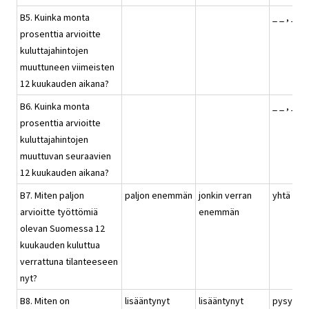
B5. Kuinka monta
_ _ , _ %
prosenttia arvioitte
kuluttajahintojen
muuttuneen viimeisten
12 kuukauden aikana?
B6. Kuinka monta
_ _ , _ %
prosenttia arvioitte
kuluttajahintojen
muuttuvan seuraavien
12 kuukauden aikana?
B7. Miten paljon
paljon enemmän
jonkin verran
yhtä pal
arvioitte työttömiä
enemmän
olevan Suomessa 12
kuukauden kuluttua
verrattuna tilanteeseen
nyt?
B8. Miten on
lisääntynyt
lisääntynyt
pysynyt