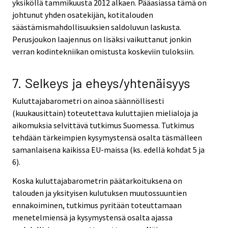
yksiköllä tammikuusta 2012 alkaen. Pääasiassa tämä on
johtunut yhden osatekijän, kotitalouden
säästämismahdollisuuksien saldoluvun laskusta.
Perusjoukon laajennus on lisäksi vaikuttanut jonkin
verran kodintekniikan omistusta koskeviin tuloksiin.
7. Selkeys ja eheys/yhtenäisyys
Kuluttajabarometri on ainoa säännöllisesti
(kuukausittain) toteutettava kuluttajien mielialoja ja
aikomuksia selvittävä tutkimus Suomessa. Tutkimus
tehdään tärkeimpien kysymystensä osalta täsmälleen
samanlaisena kaikissa EU-maissa (ks. edellä kohdat 5 ja
6).
Koska kuluttajabarometrin päätarkoituksena on
talouden ja yksityisen kulutuksen muutossuuntien
ennakoiminen, tutkimus pyritään toteuttamaan
menetelmiensä ja kysymystensä osalta ajassa