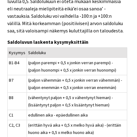
luvulla 0,5. Saldolukuun ei oteta mukaan keskimmäisiä
eli neutraaleja mielipiteitä eikä’ei osaa sanoa’ -
vastauksia. Saldoluku voi vaihdella -100:n ja +100:n
välillä. Mitä korkeamman (positiivisen) arvon saldoluku
saa, sitä valoisampi näkemys kuluttajilla on taloudesta.
Saldoluvun laskenta kysymyksittäin
Kysymys
Saldoluku
B1-B4
(paljon parempi + 0,5 x jonkin verran parempi) -
(paljon huonompi + 0,5 x jonkin verran huonompi)
B7
(paljon vähemmän + 0,5 x jonkin verran vähemmän) -
(paljon enemmän + 0,5 x jonkin verran enemmän)
B8
(vähentynyt paljon + 0,5 x vähentynyt hieman) -
(lisääntynyt paljon + 0,5 x lisääntynyt hieman)
C1
edullinen aika - epäedullinen aika
C2, C3
(erittäin hyvä aika + 0,5 x melko hyvä aika) - (erittäin
huono aika + 0,5 x melko huono aika)