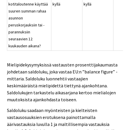
kotitaloutenne käyttää
kyllä
kyllä
suuren summan rahaa
asunnon
peruskorjauksiin tai -
parannuksiin
seuraavien 12
kuukauden aikana?
Mielipidekysymyksissä vastausten prosenttijakaumasta
johdetaan saldoluku, joka vastaa EU:n ”balance figure” -
mittaria. Saldoluku luonnehtii vastaajien
keskimääräistä mielipidettä tiettynä ajankohtana.
Saldolukujen tarkastelu aikasarjana kertoo mielialojen
muutoksista ajankohdasta toiseen.
Saldoluku saadaan myönteisten ja kielteisten
vastausosuuksien erotuksena painottamalla
äärivastauksia luvulla 1 ja maltillisempia vastauksia