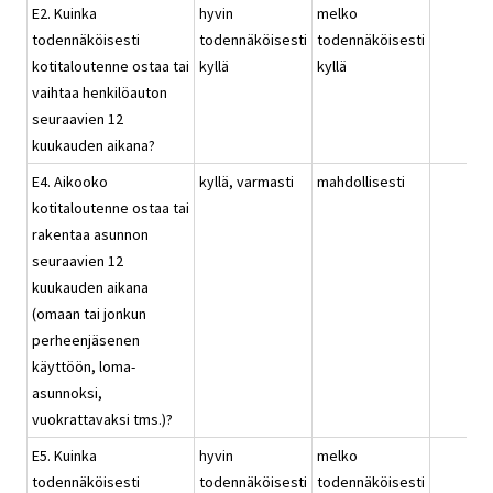
E2. Kuinka
hyvin
melko
todennäköisesti
todennäköisesti
todennäköisesti
kotitaloutenne ostaa tai
kyllä
kyllä
vaihtaa henkilöauton
seuraavien 12
kuukauden aikana?
E4. Aikooko
kyllä, varmasti
mahdollisesti
kotitaloutenne ostaa tai
rakentaa asunnon
seuraavien 12
kuukauden aikana
(omaan tai jonkun
perheenjäsenen
käyttöön, loma-
asunnoksi,
vuokrattavaksi tms.)?
E5. Kuinka
hyvin
melko
todennäköisesti
todennäköisesti
todennäköisesti