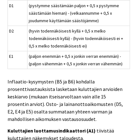
D1
(pystymme säästämään paljon + 0,5 x pystymme
säästämään hieman) - (velkaannumme + 0,5 x
joudumme käyttämään säästöjämme)
D2
(hyvin todennäköisesti kyllä + 0,5 x melko
todennäköisesti kyllä) - (hyvin todennäköisesti ei +
0,5 x melko todennäköisesti ei)
E1
(paljon enemmän + 0,5 x jonkin verran enemmän) -
(paljon vähemmän + 0,5 x jonkin verran vähemmän)
Inflaatio-kysymysten (B5 ja B6) kohdalla
prosenttivastauksista lasketaan kuluttajien arvioiden
keskiarvo (mukaan itseisarvoltaan vain alle 15
prosentin arviot). Osto- ja lainanottoaikomusten (D5,
E2, E4 ja E5) osalta summataan yhteen varman ja
mahdollisen aikomuksen vastausosuudet.
Kuluttajien luottamusindikaattori (A1)
tiivistää
kuluttajien näkemykset taloudesta.