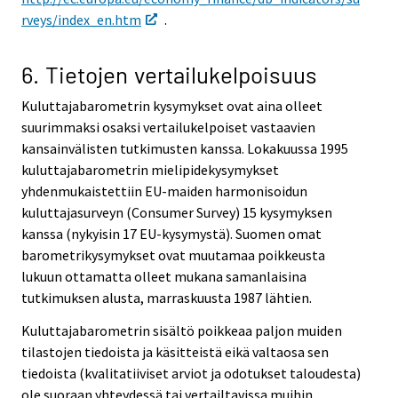
rveys/index_en.htm
.
6. Tietojen vertailukelpoisuus
Kuluttajabarometrin kysymykset ovat aina olleet
suurimmaksi osaksi vertailukelpoiset vastaavien
kansainvälisten tutkimusten kanssa. Lokakuussa 1995
kuluttajabarometrin mielipidekysymykset
yhdenmukaistettiin EU-maiden harmonisoidun
kuluttajasurveyn (Consumer Survey) 15 kysymyksen
kanssa (nykyisin 17 EU-kysymystä). Suomen omat
barometrikysymykset ovat muutamaa poikkeusta
lukuun ottamatta olleet mukana samanlaisina
tutkimuksen alusta, marraskuusta 1987 lähtien.
Kuluttajabarometrin sisältö poikkeaa paljon muiden
tilastojen tiedoista ja käsitteistä eikä valtaosa sen
tiedoista (kvalitatiiviset arviot ja odotukset taloudesta)
ole suoraan yhteydessä tai vertailtavissa muihin