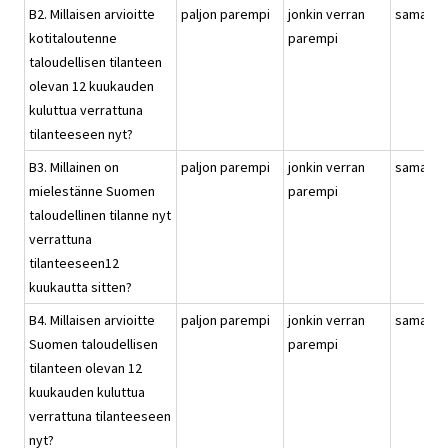
B2. Millaisen arvioitte
paljon parempi
jonkin verran
samanla
kotitaloutenne
parempi
taloudellisen tilanteen
olevan 12 kuukauden
kuluttua verrattuna
tilanteeseen nyt?
B3. Millainen on
paljon parempi
jonkin verran
samanla
mielestänne Suomen
parempi
taloudellinen tilanne nyt
verrattuna
tilanteeseen12
kuukautta sitten?
B4. Millaisen arvioitte
paljon parempi
jonkin verran
samanla
Suomen taloudellisen
parempi
tilanteen olevan 12
kuukauden kuluttua
verrattuna tilanteeseen
nyt?