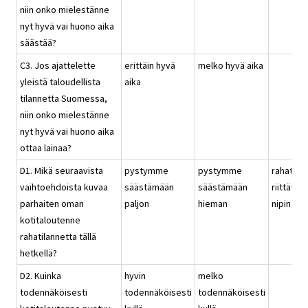
niin onko mielestänne
nyt hyvä vai huono aika
säästää?
C3. Jos ajattelette
erittäin hyvä
melko hyvä aika
yleistä taloudellista
aika
tilannetta Suomessa,
niin onko mielestänne
nyt hyvä vai huono aika
ottaa lainaa?
D1. Mikä seuraavista
pystymme
pystymme
rahat
vaihtoehdoista kuvaa
säästämään
säästämään
riittävät
parhaiten oman
paljon
hieman
nipin nap
kotitaloutenne
rahatilannetta tällä
hetkellä?
D2. Kuinka
hyvin
melko
todennäköisesti
todennäköisesti
todennäköisesti