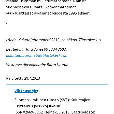
mahdollisimman muuttumattomana. Näin on
Suomessakin turvattu katkeamattomat
kuukausittaiset aikasarjat vuodesta 1995 alkaen.
.
Lähde: Kuluttajabarometri 2013, heinäkuu. Tilastokeskus
Lisätietoja: Tara Junes 09 1734 3503,
kuluttaja.barometri@tilastokeskus.fi
Vastaava tilastojohtaja: Riitta Harala
Päivitetty 29.7.2013
Viittausohje
:
Suomen virallinen tilasto (SVT): Kuluttajien
luottamus [verkkojulkaisu].
ISSN=2669-8862.
Heinäkuu
2013, Laatuseloste: