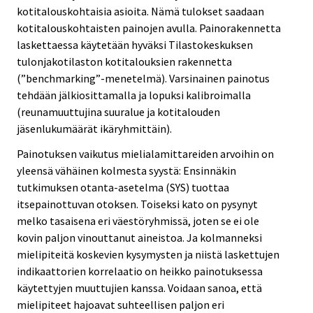
kotitalouskohtaisia asioita. Nämä tulokset saadaan
kotitalouskohtaisten painojen avulla. Painorakennetta
laskettaessa käytetään hyväksi Tilastokeskuksen
tulonjakotilaston kotitalouksien rakennetta
(”benchmarking”-menetelmä). Varsinainen painotus
tehdään jälkiosittamalla ja lopuksi kalibroimalla
(reunamuuttujina suuralue ja kotitalouden
jäsenlukumäärät ikäryhmittäin).
Painotuksen vaikutus mielialamittareiden arvoihin on
yleensä vähäinen kolmesta syystä: Ensinnäkin
tutkimuksen otanta-asetelma (SYS) tuottaa
itsepainottuvan otoksen. Toiseksi kato on pysynyt
melko tasaisena eri väestöryhmissä, joten se ei ole
kovin paljon vinouttanut aineistoa. Ja kolmanneksi
mielipiteitä koskevien kysymysten ja niistä laskettujen
indikaattorien korrelaatio on heikko painotuksessa
käytettyjen muuttujien kanssa. Voidaan sanoa, että
mielipiteet hajoavat suhteellisen paljon eri