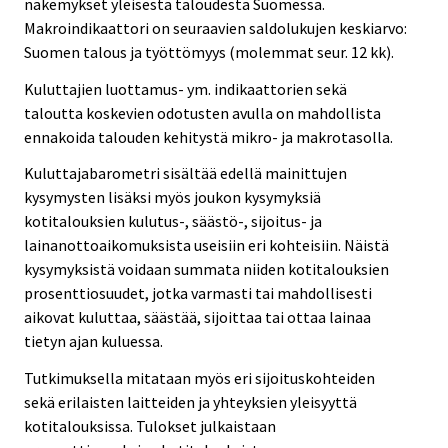
näkemykset yleisestä taloudesta Suomessa.
Makroindikaattori on seuraavien saldolukujen keskiarvo:
Suomen talous ja työttömyys (molemmat seur. 12 kk).
Kuluttajien luottamus- ym. indikaattorien sekä
taloutta koskevien odotusten avulla on mahdollista
ennakoida talouden kehitystä mikro- ja makrotasolla.
Kuluttajabarometri sisältää edellä mainittujen
kysymysten lisäksi myös joukon kysymyksiä
kotitalouksien kulutus-, säästö-, sijoitus- ja
lainanottoaikomuksista useisiin eri kohteisiin. Näistä
kysymyksistä voidaan summata niiden kotitalouksien
prosenttiosuudet, jotka varmasti tai mahdollisesti
aikovat kuluttaa, säästää, sijoittaa tai ottaa lainaa
tietyn ajan kuluessa.
Tutkimuksella mitataan myös eri sijoituskohteiden
sekä erilaisten laitteiden ja yhteyksien yleisyyttä
kotitalouksissa. Tulokset julkaistaan