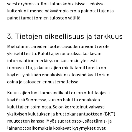
väestöryhmissä. Kotitalouskohtaisissa tiedoissa
kuitenkin ilmenee näkyvämpiä eroja painotettujen ja
painottamattomien tulosten välillä.
3. Tietojen oikeellisuus ja tarkkuus
Mielialamittareiden luotettavuuden arviointi ei ole
yksiselitteistä. Kuluttajien odotuksia koskevan
informaation merkitys on kuitenkin yleisesti
tunnustettu, ja kuluttajien mielialamittareita on
käytetty pitkään ennakoivien talousindikaattorien
osina ja talouden ennustemalleissa.
Kuluttajien luottamusindikaattori on ollut laajasti
käytössä Suomessa, kun on haluttu ennakoida
kuluttajien toimintaa. Se on korreloinut vahvasti
yksityisen kulutuksen ja bruttokansantuotteen (BKT)
muutosten kanssa. Myös suorat osto-, säästämis- ja
lainanottoaikomuksia koskevat kysymykset ovat