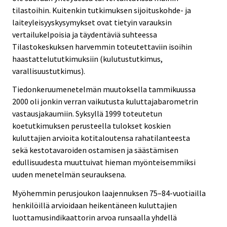
tilastoihin. Kuitenkin tutkimuksen sijoituskohde- ja
laiteyleisyyskysymykset ovat tietyin varauksin
vertailukelpoisia ja täydentäviä suhteessa
Tilastokeskuksen harvemmin toteutettaviin isoihin
haastattelututkimuksiin (kulutustutkimus,
varallisuustutkimus).
Tiedonkeruumenetelmän muutoksella tammikuussa
2000 oli jonkin verran vaikutusta kuluttajabarometrin
vastausjakaumiin. Syksyllä 1999 toteutetun
koetutkimuksen perusteella tulokset koskien
kuluttajien arvioita kotitaloutensa rahatilanteesta
sekä kestotavaroiden ostamisen ja säästämisen
edullisuudesta muuttuivat hieman myönteisemmiksi
uuden menetelmän seurauksena.
Myöhemmin perusjoukon laajennuksen 75–84-vuotiailla
henkilöillä arvioidaan heikentäneen kuluttajien
luottamusindikaattorin arvoa runsaalla yhdellä