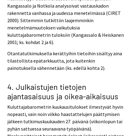
Kangassalo ja Notkola analysoivat vastauskadon
rakennetta vanhassa ja uudessa menetelmässä (CIRET
2000). Sittemmin tutkittiin laajemminkin
menetelmämuutoksen vaikutuksia
kuluttajabarometrin tuloksiin (Kangassalo & Heiskanen
2001; ks. kohdat 2 ja 6).
Otantatutkimuksella kerättyihin tietoihin sisältyy aina
tilastollista epätarkkuutta, jota kuitenkin
painotuksella vähennetään (ks. edellä kohta 2).
4. Julkaistujen tietojen
ajantasaisuus ja oikea-aikaisuus
Kuluttajabarometrin kuukausitulokset ilmestyvät hyvin
nopeasti, vain noin viikko haastattelujen päättymisen
jälkeen tutkimuskuukauden 27. päivänä (viikonlopun tai
pyhän sattuessa seuraavana työpäivänä).
Maakunnittaiset barometritulokset (aikasarjat) ajetaan