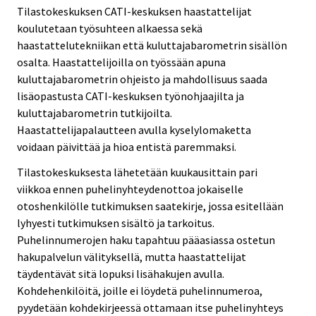
Tilastokeskuksen CATI-keskuksen haastattelijat
koulutetaan työsuhteen alkaessa sekä
haastattelutekniikan että kuluttajabarometrin sisällön
osalta. Haastattelijoilla on työssään apuna
kuluttajabarometrin ohjeisto ja mahdollisuus saada
lisäopastusta CATI-keskuksen työnohjaajilta ja
kuluttajabarometrin tutkijoilta.
Haastattelijapalautteen avulla kyselylomaketta
voidaan päivittää ja hioa entistä paremmaksi.
Tilastokeskuksesta lähetetään kuukausittain pari
viikkoa ennen puhelinyhteydenottoa jokaiselle
otoshenkilölle tutkimuksen saatekirje, jossa esitellään
lyhyesti tutkimuksen sisältö ja tarkoitus.
Puhelinnumerojen haku tapahtuu pääasiassa ostetun
hakupalvelun välityksellä, mutta haastattelijat
täydentävät sitä lopuksi lisähakujen avulla.
Kohdehenkilöitä, joille ei löydetä puhelinnumeroa,
pyydetään kohdekirjeessä ottamaan itse puhelinyhteys