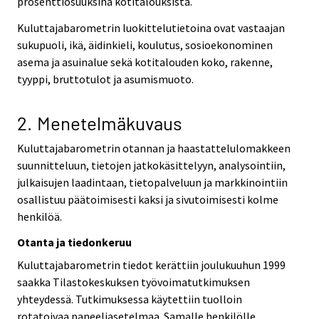
prosenttiosuuksina kotitalouksista.
Kuluttajabarometrin luokittelutietoina ovat vastaajan
sukupuoli, ikä, äidinkieli, koulutus, sosioekonominen
asema ja asuinalue sekä kotitalouden koko, rakenne,
tyyppi, bruttotulot ja asumismuoto.
2. Menetelmäkuvaus
Kuluttajabarometrin otannan ja haastattelulomakkeen
suunnitteluun, tietojen jatkokäsittelyyn, analysointiin,
julkaisujen laadintaan, tietopalveluun ja markkinointiin
osallistuu päätoimisesti kaksi ja sivutoimisesti kolme
henkilöä.
Otanta ja tiedonkeruu
Kuluttajabarometrin tiedot kerättiin joulukuuhun 1999
saakka Tilastokeskuksen työvoimatutkimuksen
yhteydessä. Tutkimuksessa käytettiin tuolloin
rotatoivaa paneeliasetelmaa. Samalle henkilölle