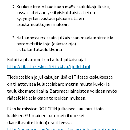
Kuukausittain laaditaan myös taulukkojulkaisu,
jossa esitetään yksityiskohtaista tietoa
kysymysten vastausjakaumista eri
taustamuuttujien mukaan.
Neljännesvuosittain julkaistaan maakunnittaisia
barometritietoja (aikasarjoja)
tietokantataulukkoina.
Kuluttajabarometrin tarkat julkaisuajat:
http://tilastokeskus.fi/til/kbar/tjulk.html
.
Tiedotteiden ja julkaisujen lisäksi Tilastokeskuksesta
on tilattavissa kuluttajabarometrin muuta kuvio- ja
taulukkomateriaalia. Barometriaineistoa voidaan myös
räätälöidä asiakkaan tarpeiden mukaan.
EU:n komission DG ECFIN julkaisee kuukausittain
kaikkien EU-maiden barometritulokset
(kausitasoitettuina) osoitteessa:
http://ec.europa.eu/economy_finance/db_indicators/su