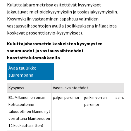
Kuluttajabarometrissa esitettävät kysymykset
jakautuvat mielipidekysymyksiin ja tosiasiakysymyksiin.
Kysymyksiin vastaaminen tapahtuu valmiiden
vastausvaihtoehtojen avulla (poikkeuksena inflaatiota
koskevat prosenttiarvio-kysymykset).
Kuluttajabarometrin keskeisten kysymysten
sanamuodot ja vastausvaihtoehdot
haastattelulomakkeella
Avaa taulukko
suurempana
Kysymys
Vastausvaihtoehdot
B1. Millainen on oman
paljon parempi
jonkin verran
samanla
kotitaloutenne
parempi
taloudellinen tilanne nyt
verrattuna tilanteeseen
12 kuukautta sitten?