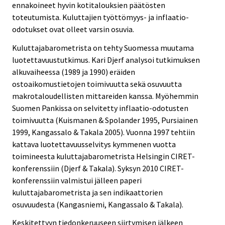
ennakoineet hyvin kotitalouksien päätösten
toteutumista. Kuluttajien työttömyys- ja inflaatio-
odotukset ovat olleet varsin osuvia.
Kuluttajabarometrista on tehty Suomessa muutama
luotettavuustutkimus. Kari Djerf analysoi tutkimuksen
alkuvaiheessa (1989 ja 1990) eräiden
ostoaikomustietojen toimivuutta sekä osuvuutta
makrotaloudellisten mittareiden kanssa. Myöhemmin
Suomen Pankissa on selvitetty inflaatio-odotusten
toimivuutta (Kuismanen & Spolander 1995, Pursiainen
1999, Kangassalo & Takala 2005). Vuonna 1997 tehtiin
kattava luotettavuusselvitys kymmenen vuotta
toimineesta kuluttajabarometrista Helsingin CIRET-
konferenssiin (Djerf & Takala). Syksyn 2010 CIRET-
konferenssiin valmistui jälleen paperi
kuluttajabarometrista ja sen indikaattorien
osuvuudesta (Kangasniemi, Kangassalo & Takala).
Keskitettyyn tiedonkeruuseen siirtymisen jälkeen