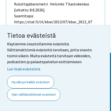
Kuluttajabarometri . Helsinki: Tilastokeskus
[viitattu: 8.8.2026].
Saantitapa:
https://stat.fi/til/kbar/2013/07/kbar_2013_07
_2013-07-29_laa_001_fi.html
Tietoa evästeistä
Käytämme sivustollamme evästeitä.
Välttämättömiä evästeitä tarvitaan, jotta sivusto
toimii oikein. Muita evästeitä tarvitaan videoiden,
podcastien ja palautepalvelun esittämiseen.
Lue lisää evästeistä.
Työpajankatu
13
Hyväksyn kaikki evästeet
00580
Helsinki
Vain välttämättömät evästeet
Vaihde
029 551 1000
Tietopalvelu
029 551 2220