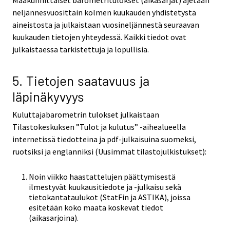
neljännesvuosittain kolmen kuukauden yhdistetystä
aineistosta ja julkaistaan vuosineljännestä seuraavan
kuukauden tietojen yhteydessä. Kaikki tiedot ovat
julkaistaessa tarkistettuja ja lopullisia.
5. Tietojen saatavuus ja
läpinäkyvyys
Kuluttajabarometrin tulokset julkaistaan
Tilastokeskuksen ”Tulot ja kulutus” -aihealueella
internetissä tiedotteina ja pdf-julkaisuina suomeksi,
ruotsiksi ja englanniksi (Uusimmat tilastojulkistukset):
Noin viikko haastattelujen päättymisestä
ilmestyvät kuukausitiedote ja -julkaisu sekä
tietokantataulukot (StatFin ja ASTIKA), joissa
esitetään koko maata koskevat tiedot
(aikasarjoina).