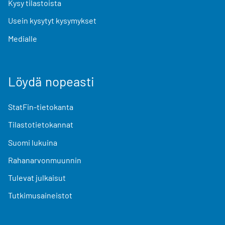
Kysy tilastoista
Usein kysytyt kysymykset
Medialle
Löydä nopeasti
StatFin-tietokanta
Tilastotietokannat
Suomi lukuina
Rahanarvonmuunnin
Tulevat julkaisut
Tutkimusaineistot