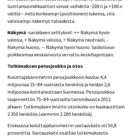
luottamusindikaattori voivat vaihdella -100:n ja +100:n
välillä – mitä korkeampi (positiivinen) lukema, sitä
valoisampi näkemys taloudesta.
Näkymä
-sarakkeen selitykset: ++ Näkymä hyvin
valoisa, + Näkymä valoisa, = Näkymä neutraali, -
Näkymä huono, -- Näkymä hyvin huono. Saldoluvun
poikkeamaa keskiarvosta verrattu keskihajontaan.
Tutkimuksen perusjoukko ja otos
Kuluttajabarometrin perusjoukkoon kuuluu 4,4
miljoonaa 15–84-vuotiasta henkilöä ja heidän 2,6
miljoonaa kotitalouttaan Suomessa. Perusjoukkoa
laajennettiin 75–84-vuotiailla tammikuusta 2012
alkaen. Tutkimuksen brutto-otoskoko on kuukausittain
2 350 henkilöä (aiemmin 2 200 henkilöä).
Elokuussa kuluttajabarometrin vastauskato oli 50,8
prosenttia. Vastauskato sisältää tutkimuksesta