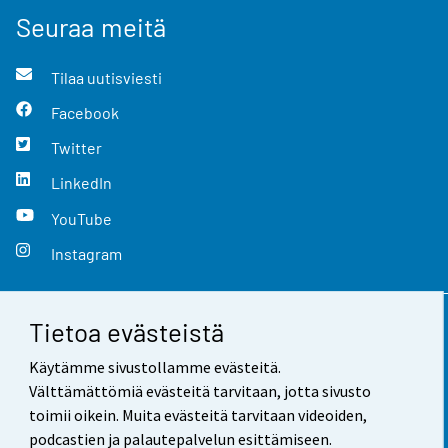
Seuraa meitä
Tilaa uutisviesti
Facebook
Twitter
LinkedIn
YouTube
Instagram
Tietoa evästeistä
Yhteystiedot
Käytämme sivustollamme evästeitä.
Palaute
Välttämättömiä evästeitä tarvitaan, jotta sivusto
toimii oikein. Muita evästeitä tarvitaan videoiden,
Käyttöehdot
podcastien ja palautepalvelun esittämiseen.