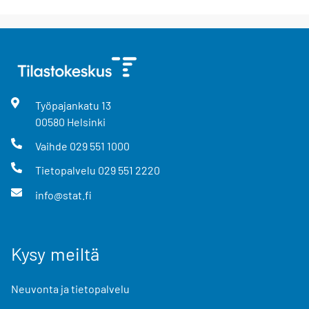
Työpajankatu
13
00580
Helsinki
Vaihde
029 551 1000
Tietopalvelu
029 551 2220
info@stat.fi
Kysy meiltä
Neuvonta ja tietopalvelu