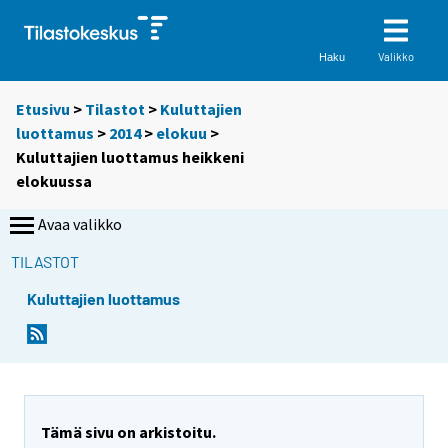
Valikko
Haku
Etusivu
>
Tilastot
>
Kuluttajien
luottamus
>
2014
>
elokuu
>
Kuluttajien luottamus heikkeni
elokuussa
Avaa valikko
TILASTOT
Kuluttajien luottamus
Y
Y
Y
o
o
o
u
u
u
a
a
a
r
r
r
e
e
Tämä sivu on arkistoitu.