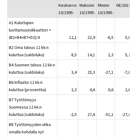
Keskiarvo
Maksimi
Minimi
08/2013
0
10/1995-
10/1995-
10/1995-
A1 Kuluttajien
luottamusindikaattori =
(B2+B4+B7+D2)/4
12,1
22,9
-6,5
5,0
B2 Oma talous 12 kk:n
kuluttua (saldoluku)
8,5
14,1
2,3
5,7
B4 Suomen talous 12 kk:n
kuluttua (saldoluku)
3,4
25,3
-27,1
-7,0
B6 Inflaatio 12 kk:n
kuluttua (prosenttia)
2,3
4,6
0,6
2,6
B7 Työttömyys
Suomessa 12 kk:n
kuluttua (saldoluku)
-2,5
27,6
-51,1
-27,4
B8 Työttömyyden uhka
omalla kohdalla nyt