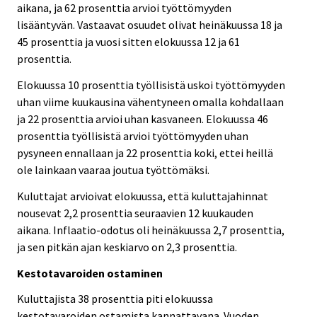
aikana, ja 62 prosenttia arvioi työttömyyden
lisääntyvän. Vastaavat osuudet olivat heinäkuussa 18 ja
45 prosenttia ja vuosi sitten elokuussa 12 ja 61
prosenttia.
Elokuussa 10 prosenttia työllisistä uskoi työttömyyden
uhan viime kuukausina vähentyneen omalla kohdallaan
ja 22 prosenttia arvioi uhan kasvaneen. Elokuussa 46
prosenttia työllisistä arvioi työttömyyden uhan
pysyneen ennallaan ja 22 prosenttia koki, ettei heillä
ole lainkaan vaaraa joutua työttömäksi.
Kuluttajat arvioivat elokuussa, että kuluttajahinnat
nousevat 2,2 prosenttia seuraavien 12 kuukauden
aikana. Inflaatio-odotus oli heinäkuussa 2,7 prosenttia,
ja sen pitkän ajan keskiarvo on 2,3 prosenttia.
Kestotavaroiden ostaminen
Kuluttajista 38 prosenttia piti elokuussa
kestotavaroiden ostamista kannattavana. Vuoden