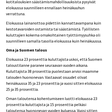
kotitalouksien säästämismahdollisuuksista pysyivät
elokuussa suunnilleen ennallaan heinäkuuhun
verrattuna.
Elokuussa lainanottoa pidettiin kannattavampana kuin
kestotavaroiden ostamista tai säästämistä. Työllisten
kuluttajien kokema omakohtainen työttömyysuhka oli
suunnilleen samalla tasolla elokuussa kuin heinäkuussa.
Oma ja Suomen talous
Elokuussa 23 prosenttia kuluttajista uskoi, että Suomen
taloustilanne paranee seuraavan vuoden aikana.
Kuluttajista 38 prosenttia puolestaan arvioi maamme
talouden huononevan. Vastaavat osuudet olivat
heinäkuussa 35 ja 23 prosenttia ja vuosi sitten elokuussa
25 ja 35 prosenttia.
Oman taloutensa kohentumiseen luotti elokuussa 23
prosenttia kuluttajista ja 15 prosenttia pelkäsi
taloutensa huononevan vuoden kuluessa. Vuosi sitten