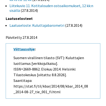
Liitekuvio 11. Kotitalouden ostoaikomukset, 12 kk:n
sisällä
(27.8.2014)
Laatuselosteet
Laatuseloste: Kuluttajabarometri
(27.8.2014)
Päivitetty 27.8.2014
Viittausohje
:
Suomen virallinen tilasto (SVT): Kuluttajien
luottamus [verkkojulkaisu].
ISSN=2669-8862.
Elokuu
2014. Helsinki:
Tilastokeskus [viitattu: 8.8.2026].
Saantitapa:
https://stat.fi/til/kbar/2014/08/kbar_2014_08
_2014-08-27_tie_001_fi.html