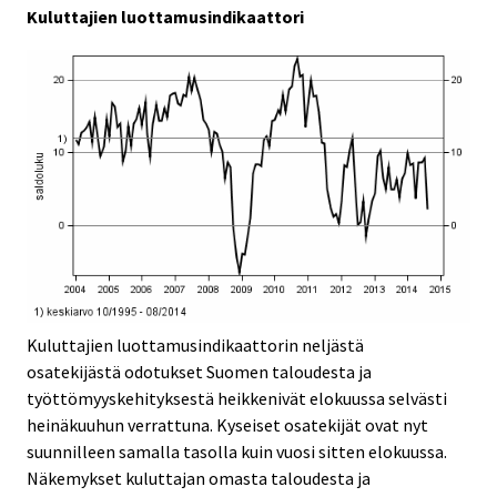
v
Kuluttajien luottamusindikaattori
i
c
e
.
Kuluttajien luottamusindikaattorin neljästä
osatekijästä odotukset Suomen taloudesta ja
työttömyyskehityksestä heikkenivät elokuussa selvästi
heinäkuuhun verrattuna. Kyseiset osatekijät ovat nyt
suunnilleen samalla tasolla kuin vuosi sitten elokuussa.
Näkemykset kuluttajan omasta taloudesta ja