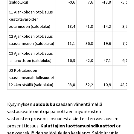
(saldoluku)
-0,6
7,6
-18,8
-5,0
C1 Ajankohdan otollisuus
kestotavaroiden
ostamiseen (saldoluku)
18,4
41,8
-14,2
3,7
C2 Ajankohdan otollisuus
säästämiseen (saldoluku)
11,1
36,8
-19,6
7,2
C3 Ajankohdan otollisuus
lainanottoon (saldoluku)
16,9
42,0
-47,1
6,7
D2 Kotitalouden
säästämismahdollisuudet
12 kk:n sisällä (saldoluku)
38,8
52,2
10,9
48,7
Kysymyksen
saldoluku
saadaan vähentämällä
vastausvaihtoehtoja painottaen myönteisten
vastausten prosenttiosuudesta kielteisten vastausten
prosenttiosuus.
Kuluttajien luottamusindikaattori
on
sen osatekijöiden saldolukujen keskiarvo. Saldoluvut ja