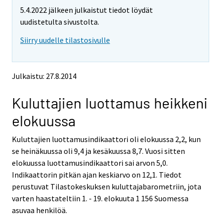
m
m
e
5.4.2022 jälkeen julkaistut tiedot löydät
o
o
m
v
v
uudistetulta sivustolta.
o
i
i
v
Siirry uudelle tilastosivulle
n
n
i
g
g
t
t
n
o
o
g
Julkaistu: 27.8.2014
a
a
t
n
n
o
Kuluttajien luottamus heikkeni
o
o
a
t
t
elokuussa
h
h
n
e
e
o
Kuluttajien luottamusindikaattori oli elokuussa 2,2, kun
r
r
t
s
s
se heinäkuussa oli 9,4 ja kesäkuussa 8,7. Vuosi sitten
h
e
e
elokuussa luottamusindikaattori sai arvon 5,0.
e
r
r
Indikaattorin pitkän ajan keskiarvo on 12,1. Tiedot
v
v
r
perustuvat Tilastokeskuksen kuluttajabarometriin, jota
i
i
s
varten haastateltiin 1. - 19. elokuuta 1 156 Suomessa
c
c
e
e
e
asuvaa henkilöä.
r
.
.