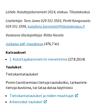
Lähde: Kuluttajabarometri 2014, elokuu. Tilastokeskus
Lisätietoja: Tara Junes 029 551 3503, Pertti Kangassalo
029 551 3598,
kuluttaja.barometri@tilastokeskus.fi
Vastaava tilastojohtaja: Riitta Harala
Julkaisu pdf-muodossa
(476,7 kt)
Katsaukset
1. Kuluttajabarometrin menetelmä
(27.8.2014)
Taulukot
Tietokantataulukot
Poimi tarvitsemiasi tietoja taulukoiksi, tarkastele
tietoja kuvioina, tai lataa dataa käyttöösi.
Tietokantataulukot ja niiden muuttujat
Arkistoidut taulukot