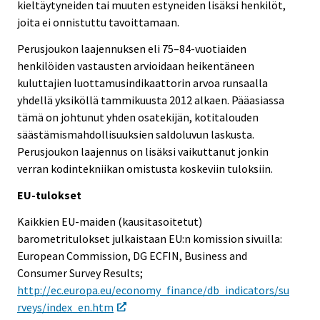
kieltäytyneiden tai muuten estyneiden lisäksi henkilöt,
joita ei onnistuttu tavoittamaan.
Perusjoukon laajennuksen eli 75–84-vuotiaiden
henkilöiden vastausten arvioidaan heikentäneen
kuluttajien luottamusindikaattorin arvoa runsaalla
yhdellä yksiköllä tammikuusta 2012 alkaen. Pääasiassa
tämä on johtunut yhden osatekijän, kotitalouden
säästämismahdollisuuksien saldoluvun laskusta.
Perusjoukon laajennus on lisäksi vaikuttanut jonkin
verran kodintekniikan omistusta koskeviin tuloksiin.
EU-tulokset
Kaikkien EU-maiden (kausitasoitetut)
barometritulokset julkaistaan EU:n komission sivuilla:
European Commission, DG ECFIN, Business and
Consumer Survey Results;
http://ec.europa.eu/economy_finance/db_indicators/su
rveys/index_en.htm