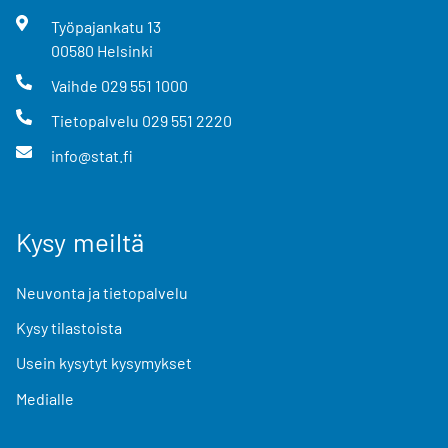
Työpajankatu
13
00580
Helsinki
Vaihde
029 551 1000
Tietopalvelu
029 551 2220
info@stat.fi
Kysy meiltä
Neuvonta ja tietopalvelu
Kysy tilastoista
Usein kysytyt kysymykset
Medialle