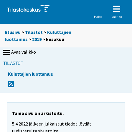
Valikko
Haku
Etusivu
>
Tilastot
>
Kuluttajien
luottamus
>
2019
>
kesäkuu
Avaa valikko
TILASTOT
Kuluttajien luottamus
Tämä sivu on arkistoitu.
5.4.2022 jälkeen julkaistut tiedot löydät
uudistetulta sivustolta.