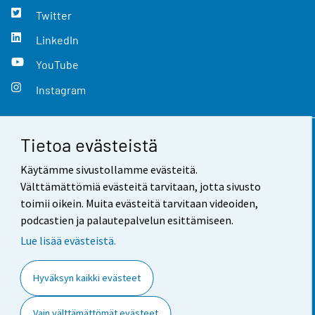
Twitter
LinkedIn
YouTube
Instagram
Tietoa evästeistä
Yhteystiedot
Käytämme sivustollamme evästeitä.
Palaute
Välttämättömiä evästeitä tarvitaan, jotta sivusto
toimii oikein. Muita evästeitä tarvitaan videoiden,
Käyttöehdot
podcastien ja palautepalvelun esittämiseen.
Tietosuoja
Lue lisää evästeistä.
Saavutettavuus
Hyväksyn kaikki evästeet
Tietoa sivustosta
Vain välttämättömät evästeet