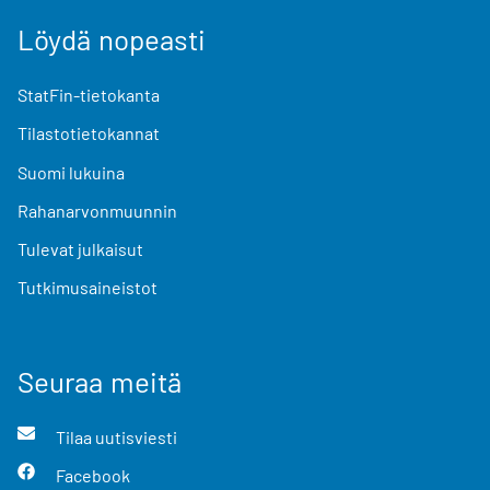
Löydä nopeasti
StatFin-tietokanta
Tilastotietokannat
Suomi lukuina
Rahanarvonmuunnin
Tulevat julkaisut
Tutkimusaineistot
Seuraa meitä
Tilaa uutisviesti
Facebook