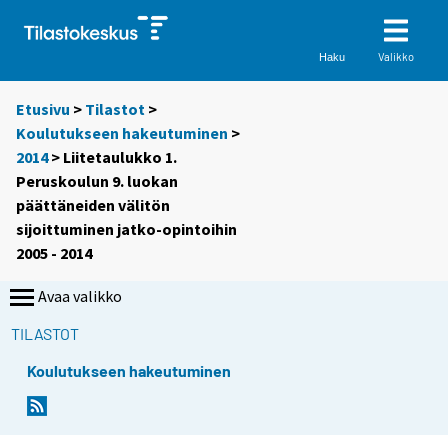
Valikko
Haku
Etusivu
>
Tilastot
>
Koulutukseen hakeutuminen
>
2014
> Liitetaulukko 1.
Peruskoulun 9. luokan
päättäneiden välitön
sijoittuminen jatko-opintoihin
2005 - 2014
Avaa valikko
TILASTOT
Koulutukseen hakeutuminen