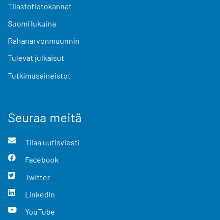
Tilastotietokannat
Suomi lukuina
Rahanarvonmuunnin
Tulevat julkaisut
Tutkimusaineistot
Seuraa meitä
Tilaa uutisviesti
Facebook
Twitter
LinkedIn
YouTube