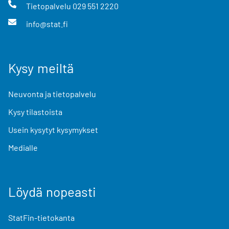
Tietopalvelu
029 551 2220
info@stat.fi
Kysy meiltä
Neuvonta ja tietopalvelu
Kysy tilastoista
Usein kysytyt kysymykset
Medialle
Löydä nopeasti
StatFin-tietokanta