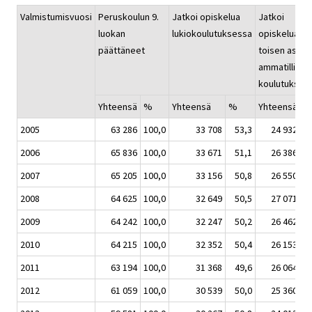
Valmistumisvuosi
Peruskoulun 9.
Jatkoi opiskelua
Jatkoi
luokan
lukiokoulutuksessa
opiskelua
päättäneet
toisen astee
ammatillises
koulutukses
Yhteensä
%
Yhteensä
%
Yhteensä
2005
63 286
100,0
33 708
53,3
24 932
3
2006
65 836
100,0
33 671
51,1
26 386
4
2007
65 205
100,0
33 156
50,8
26 550
4
2008
64 625
100,0
32 649
50,5
27 071
4
2009
64 242
100,0
32 247
50,2
26 462
4
2010
64 215
100,0
32 352
50,4
26 153
4
2011
63 194
100,0
31 368
49,6
26 064
4
2012
61 059
100,0
30 539
50,0
25 360
4