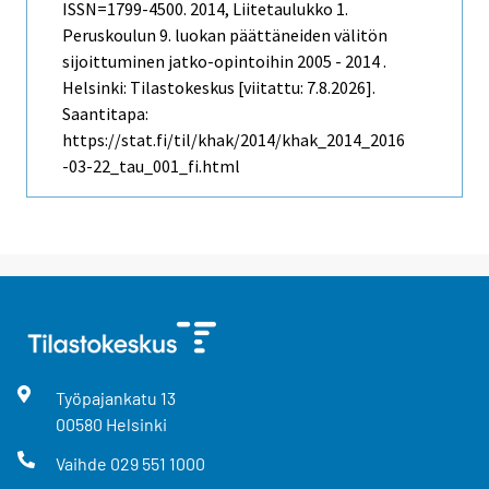
ISSN=1799-4500. 2014, Liitetaulukko 1.
Peruskoulun 9. luokan päättäneiden välitön
sijoittuminen jatko-opintoihin 2005 - 2014 .
Helsinki: Tilastokeskus [viitattu: 7.8.2026].
Saantitapa:
https://stat.fi/til/khak/2014/khak_2014_2016
-03-22_tau_001_fi.html
Työpajankatu
13
00580
Helsinki
Vaihde
029 551 1000