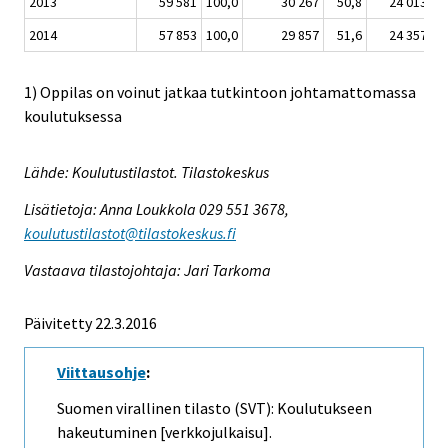
2013
59 581
100,0
30 267
50,8
24 013
4
2014
57 853
100,0
29 857
51,6
24 357
4
1) Oppilas on voinut jatkaa tutkintoon johtamattomassa
koulutuksessa
Lähde: Koulutustilastot. Tilastokeskus
Lisätietoja: Anna Loukkola 029 551 3678,
koulutustilastot@tilastokeskus.fi
Vastaava tilastojohtaja: Jari Tarkoma
Päivitetty 22.3.2016
Viittausohje
:
Suomen virallinen tilasto (SVT): Koulutukseen
hakeutuminen [verkkojulkaisu].