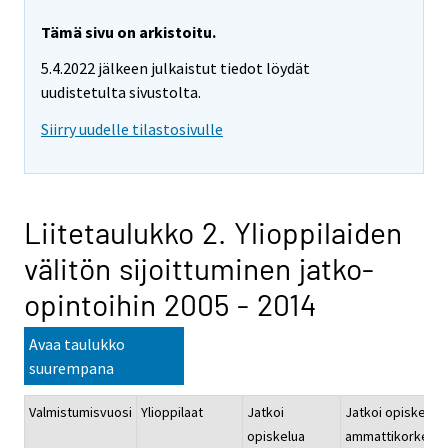
Tämä sivu on arkistoitu.
5.4.2022 jälkeen julkaistut tiedot löydät
uudistetulta sivustolta.
Siirry uudelle tilastosivulle
Liitetaulukko 2. Ylioppilaiden
välitön sijoittuminen jatko-
opintoihin 2005 - 2014
Avaa taulukko
suurempana
Valmistumisvuosi
Ylioppilaat
Jatkoi
Jatkoi opiskelua
opiskelua
ammattikorkeako