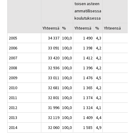
toisen asteen
ammatillisessa
koulutuksessa
Yhteensä
%
Yhteensä
%
Yhteensä
2005
34 337
100,0
1 490
4,3
2006
33 091
100,0
1 398
4,2
2007
33 420
100,0
1 412
4,2
2008
32 936
100,0
1 396
4,2
2009
33 011
100,0
1 476
4,5
2010
32 681
100,0
1 365
4,2
2011
32 801
100,0
1 374
4,2
2012
31 996
100,0
1 324
4,1
2013
32 119
100,0
1 409
4,4
2014
32 060
100,0
1 585
4,9