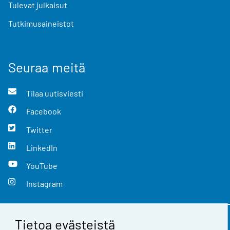
Tulevat julkaisut
Tutkimusaineistot
Seuraa meitä
Tilaa uutisviesti
Facebook
Twitter
LinkedIn
YouTube
Instagram
Tietoa evästeistä
Yhteystiedot