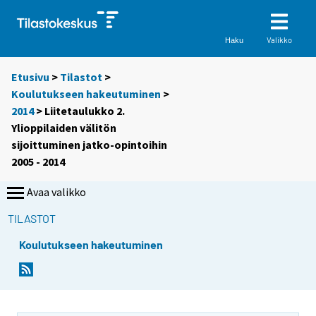
Valikko
Haku
Etusivu
>
Tilastot
>
Koulutukseen hakeutuminen
>
2014
> Liitetaulukko 2.
Ylioppilaiden välitön
sijoittuminen jatko-opintoihin
2005 - 2014
Avaa valikko
TILASTOT
Koulutukseen hakeutuminen