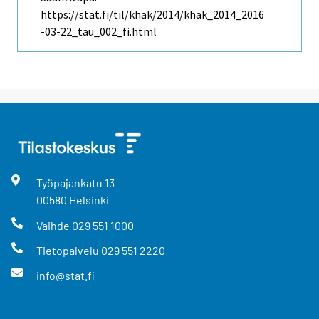
https://stat.fi/til/khak/2014/khak_2014_2016
-03-22_tau_002_fi.html
Työpajankatu
13
00580
Helsinki
Vaihde
029 551 1000
Tietopalvelu
029 551 2220
info@stat.fi