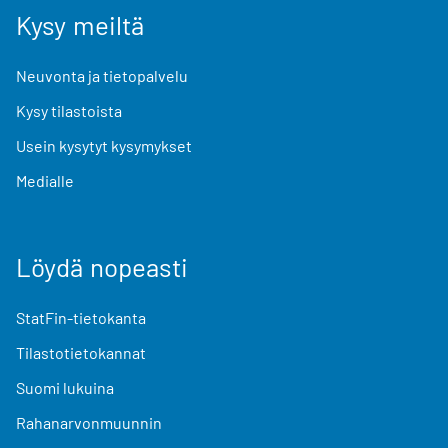
Kysy meiltä
Neuvonta ja tietopalvelu
Kysy tilastoista
Usein kysytyt kysymykset
Medialle
Löydä nopeasti
StatFin-tietokanta
Tilastotietokannat
Suomi lukuina
Rahanarvonmuunnin