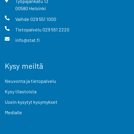
Työpajankatu
13
00580
Helsinki
Vaihde
029 551 1000
Tietopalvelu
029 551 2220
info@stat.fi
Kysy meiltä
Neuvonta ja tietopalvelu
Kysy tilastoista
Usein kysytyt kysymykset
Medialle