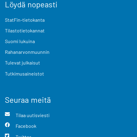
Löydä nopeasti
StatFin-tietokanta
Tilastotietokannat
Suomi lukuina
Rahanarvonmuunnin
Tulevat julkaisut
Tutkimusaineistot
Seuraa meitä
Tilaa uutisviesti
Facebook
Twitter