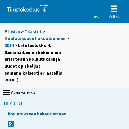
Valikko
Haku
Etusivu
>
Tilastot
>
Koulutukseen hakeutuminen
>
2014
> Liitetaulukko 4.
Samanaikainen hakeminen
eriasteisiin koulutuksiin ja
uudet opiskelijat
samanaikaisesti eri asteilla
2014 1)
Avaa valikko
TILASTOT
Koulutukseen hakeutuminen