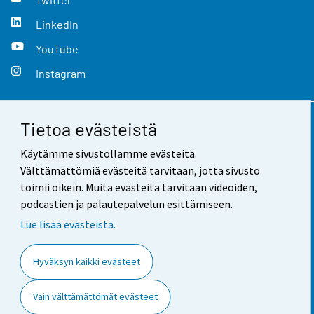
LinkedIn
YouTube
Instagram
Tietoa evästeistä
Yhteystiedot
Käytämme sivustollamme evästeitä.
Palaute
Välttämättömiä evästeitä tarvitaan, jotta sivusto
toimii oikein. Muita evästeitä tarvitaan videoiden,
Käyttöehdot
podcastien ja palautepalvelun esittämiseen.
Tietosuoja
Lue lisää evästeistä.
Saavutettavuus
Hyväksyn kaikki evästeet
Tietoa sivustosta
Vain välttämättömät evästeet
Evästeasetukset