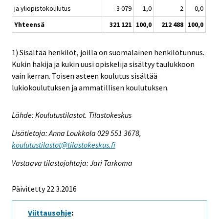
ja yliopistokoulutus
3 079
1,0
2
0,0
Yhteensä
321 121
100,0
212 488
100,0
1) Sisältää henkilöt, joilla on suomalainen henkilötunnus.
Kukin hakija ja kukin uusi opiskelija sisältyy taulukkoon
vain kerran. Toisen asteen koulutus sisältää
lukiokoulutuksen ja ammatillisen koulutuksen.
Lähde: Koulutustilastot. Tilastokeskus
Lisätietoja: Anna Loukkola 029 551 3678,
koulutustilastot@tilastokeskus.fi
Vastaava tilastojohtaja: Jari Tarkoma
Päivitetty 22.3.2016
Viittausohje
: