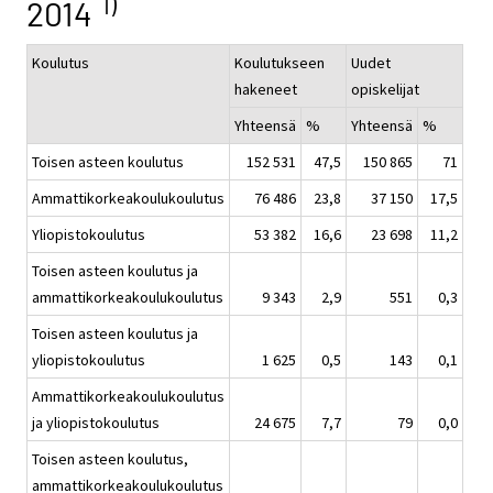
1)
2014
Koulutus
Koulutukseen
Uudet
hakeneet
opiskelijat
Yhteensä
%
Yhteensä
%
Toisen asteen koulutus
152 531
47,5
150 865
71
Ammattikorkeakoulukoulutus
76 486
23,8
37 150
17,5
Yliopistokoulutus
53 382
16,6
23 698
11,2
Toisen asteen koulutus ja
ammattikorkeakoulukoulutus
9 343
2,9
551
0,3
Toisen asteen koulutus ja
yliopistokoulutus
1 625
0,5
143
0,1
Ammattikorkeakoulukoulutus
ja yliopistokoulutus
24 675
7,7
79
0,0
Toisen asteen koulutus,
ammattikorkeakoulukoulutus