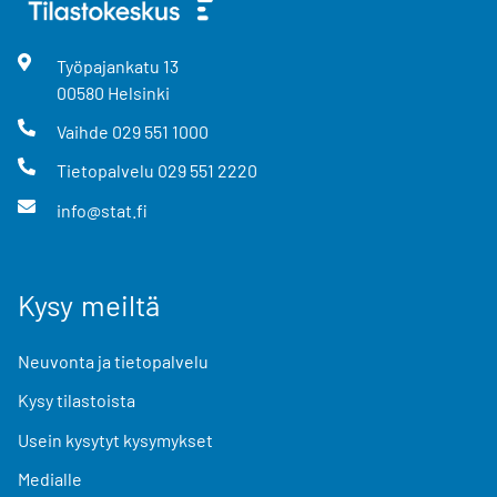
Työpajankatu
13
00580
Helsinki
Vaihde
029 551 1000
Tietopalvelu
029 551 2220
info@stat.fi
Kysy meiltä
Neuvonta ja tietopalvelu
Kysy tilastoista
Usein kysytyt kysymykset
Medialle