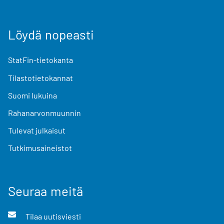
Löydä nopeasti
StatFin-tietokanta
Tilastotietokannat
Suomi lukuina
Rahanarvonmuunnin
Tulevat julkaisut
Tutkimusaineistot
Seuraa meitä
Tilaa uutisviesti