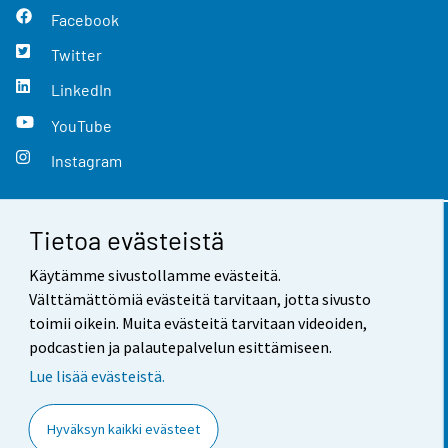
Facebook
Twitter
LinkedIn
YouTube
Instagram
Tietoa evästeistä
Yhteystiedot
Käytämme sivustollamme evästeitä.
Palaute
Välttämättömiä evästeitä tarvitaan, jotta sivusto
toimii oikein. Muita evästeitä tarvitaan videoiden,
Käyttöehdot
podcastien ja palautepalvelun esittämiseen.
Tietosuoja
Lue lisää evästeistä.
Saavutettavuus
Hyväksyn kaikki evästeet
Tietoa sivustosta