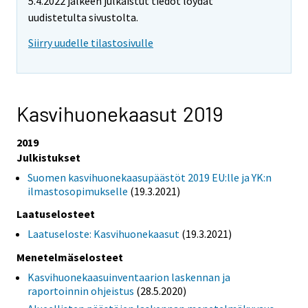
5.4.2022 jälkeen julkaistut tiedot löydät
uudistetulta sivustolta.
Siirry uudelle tilastosivulle
Kasvihuonekaasut 2019
2019
Julkistukset
Suomen kasvihuonekaasupäästöt 2019 EU:lle ja YK:n
ilmastosopimukselle
(19.3.2021)
Laatuselosteet
Laatuseloste: Kasvihuonekaasut
(19.3.2021)
Menetelmäselosteet
Kasvihuonekaasuinventaarion laskennan ja
raportoinnin ohjeistus
(28.5.2020)