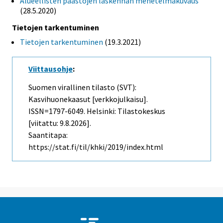
Alueellisten päästöjen laskennan menetelmäkuvaus
(28.5.2020)
Tietojen tarkentuminen
Tietojen tarkentuminen
(19.3.2021)
Viittausohje
:
Suomen virallinen tilasto (SVT):
Kasvihuonekaasut [verkkojulkaisu].
ISSN=1797-6049. Helsinki: Tilastokeskus
[viitattu: 9.8.2026].
Saantitapa:
https://stat.fi/til/khki/2019/index.html