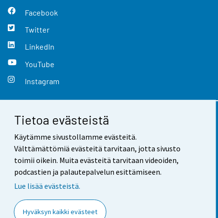
Facebook
Twitter
LinkedIn
YouTube
Instagram
Tietoa evästeistä
Yhteystiedot
Käytämme sivustollamme evästeitä.
Palaute
Välttämättömiä evästeitä tarvitaan, jotta sivusto
toimii oikein. Muita evästeitä tarvitaan videoiden,
Käyttöehdot
podcastien ja palautepalvelun esittämiseen.
Tietosuoja
Lue lisää evästeistä.
Saavutettavuus
Hyväksyn kaikki evästeet