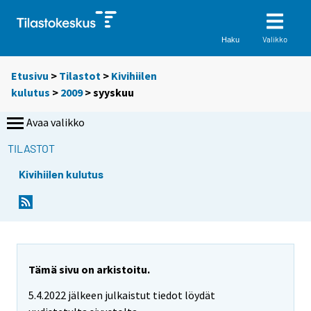
Valikko
Haku
Etusivu
>
Tilastot
>
Kivihiilen
kulutus
>
2009
>
syyskuu
Avaa valikko
TILASTOT
Kivihiilen kulutus
Tämä sivu on arkistoitu.
5.4.2022 jälkeen julkaistut tiedot löydät