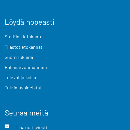
Löydä nopeasti
StatFin-tietokanta
Tilastotietokannat
Suomi lukuina
Rahanarvonmuunnin
Tulevat julkaisut
Tutkimusaineistot
Seuraa meitä
Tilaa uutisviesti