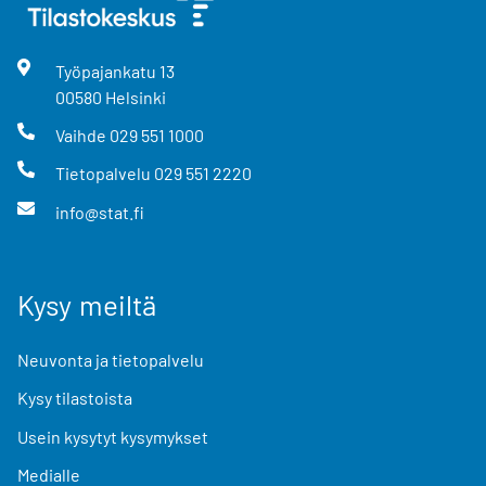
Työpajankatu
13
00580
Helsinki
Vaihde
029 551 1000
Tietopalvelu
029 551 2220
info@stat.fi
Kysy meiltä
Neuvonta ja tietopalvelu
Kysy tilastoista
Usein kysytyt kysymykset
Medialle