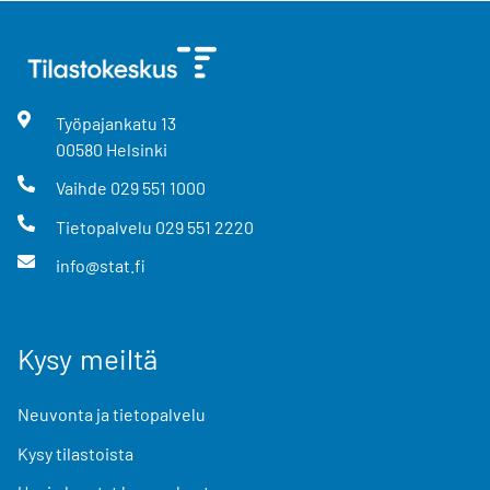
Työpajankatu
13
00580
Helsinki
Vaihde
029 551 1000
Tietopalvelu
029 551 2220
info@stat.fi
Kysy meiltä
Neuvonta ja tietopalvelu
Kysy tilastoista