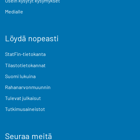
Usein kysytyt kysymykset
Medialle
Löydä nopeasti
StatFin-tietokanta
Tilastotietokannat
Suomi lukuina
Rahanarvonmuunnin
Tulevat julkaisut
Tutkimusaineistot
Seuraa meitä