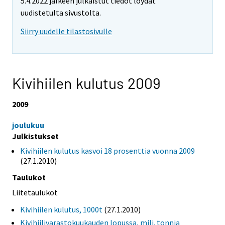
5.4.2022 jälkeen julkaistut tiedot löydät
uudistetulta sivustolta.
Siirry uudelle tilastosivulle
Kivihiilen kulutus 2009
2009
joulukuu
Julkistukset
Kivihiilen kulutus kasvoi 18 prosenttia vuonna 2009
(27.1.2010)
Taulukot
Liitetaulukot
Kivihiilen kulutus, 1000t
(27.1.2010)
Kivihiilivarastokuukauden lopussa, milj. tonnia