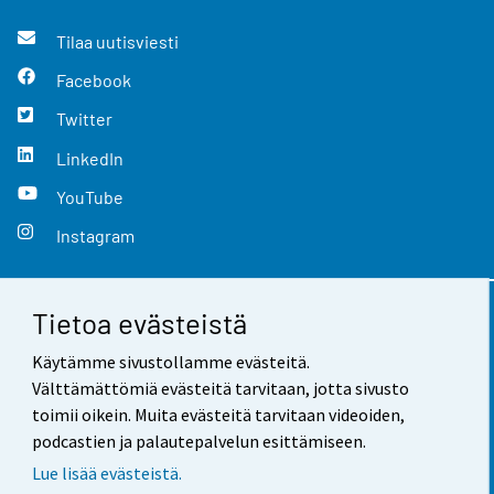
Tilaa uutisviesti
Facebook
Twitter
LinkedIn
YouTube
Instagram
Tietoa evästeistä
Yhteystiedot
Käytämme sivustollamme evästeitä.
Palaute
Välttämättömiä evästeitä tarvitaan, jotta sivusto
toimii oikein. Muita evästeitä tarvitaan videoiden,
Käyttöehdot
podcastien ja palautepalvelun esittämiseen.
Tietosuoja
Lue lisää evästeistä.