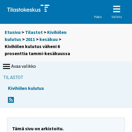
Valikko
Haku
Etusivu
>
Tilastot
>
Kivihiilen
kulutus
>
2011
>
kesäkuu
>
Kivihiilen kulutus väheni 6
prosenttia tammi-kesäkuussa
Avaa valikko
TILASTOT
Kivihiilen kulutus
Y
Y
o
o
u
u
a
a
r
r
e
e
Tämä sivu on arkistoitu.