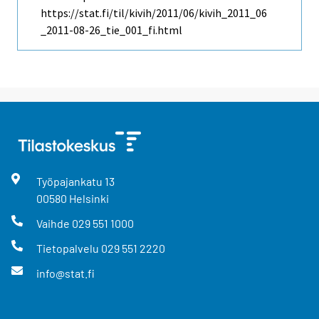
https://stat.fi/til/kivih/2011/06/kivih_2011_06
_2011-08-26_tie_001_fi.html
Työpajankatu
13
00580
Helsinki
Vaihde
029 551 1000
Tietopalvelu
029 551 2220
info@stat.fi