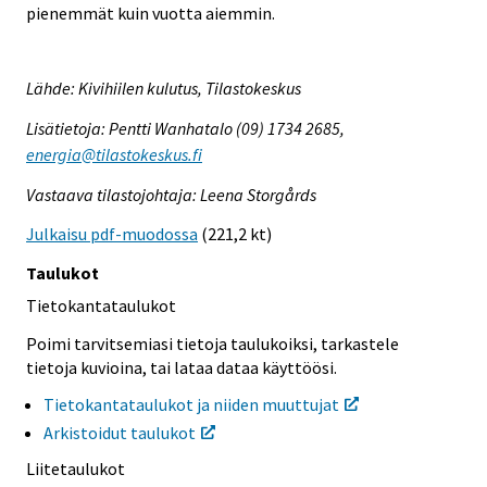
pienemmät kuin vuotta aiemmin.
Lähde: Kivihiilen kulutus, Tilastokeskus
Lisätietoja: Pentti Wanhatalo (09) 1734 2685,
energia@tilastokeskus.fi
Vastaava tilastojohtaja: Leena Storgårds
Julkaisu pdf-muodossa
(221,2 kt)
Taulukot
Tietokantataulukot
Poimi tarvitsemiasi tietoja taulukoiksi, tarkastele
tietoja kuvioina, tai lataa dataa käyttöösi.
Tietokantataulukot ja niiden muuttujat
Arkistoidut taulukot
Liitetaulukot