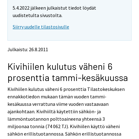
m
m
5.4.2022 jälkeen julkaistut tiedot löydät
o
o
v
v
uudistetulta sivustolta.
i
i
Siirry uudelle tilastosivulle
n
n
g
g
t
t
o
o
Julkaistu: 26.8.2011
a
a
n
n
Kivihiilen kulutus väheni 6
o
o
t
t
prosenttia tammi-kesäkuussa
h
h
e
e
Kivihiilen kulutus väheni 6 prosenttia Tilastokeskuksen
r
r
s
s
ennakkotiedon mukaan tämän vuoden tammi-
e
e
kesäkuussa verrattuna viime vuoden vastaavaan
r
r
ajankohtaan. Kivihiiltä käytettiin sähkön- ja
v
v
lämmöntuotannon polttoaineena yhteensä 3
i
i
miljoonaa tonnia (74 062 TJ). Kivihiilen käyttö väheni
c
c
e
e
sähkön erillistuotannossa. Sähkön erillistuotannossa