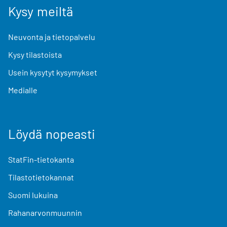
Kysy meiltä
Neuvonta ja tietopalvelu
Kysy tilastoista
Usein kysytyt kysymykset
Medialle
Löydä nopeasti
StatFin-tietokanta
Tilastotietokannat
Suomi lukuina
Rahanarvonmuunnin