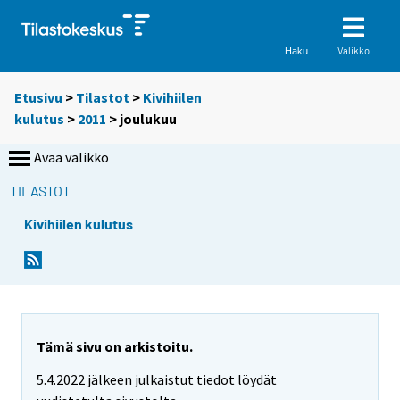
Valikko
Haku
Etusivu
>
Tilastot
>
Kivihiilen
kulutus
>
2011
>
joulukuu
Avaa valikko
TILASTOT
Kivihiilen kulutus
Tämä sivu on arkistoitu.
5.4.2022 jälkeen julkaistut tiedot löydät