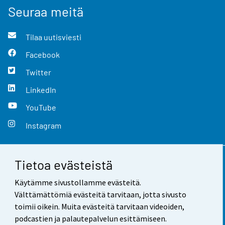
Seuraa meitä
Tilaa uutisviesti
Facebook
Twitter
LinkedIn
YouTube
Instagram
Tietoa evästeistä
Yhteystiedot
Käytämme sivustollamme evästeitä.
Palaute
Välttämättömiä evästeitä tarvitaan, jotta sivusto
toimii oikein. Muita evästeitä tarvitaan videoiden,
Käyttöehdot
podcastien ja palautepalvelun esittämiseen.