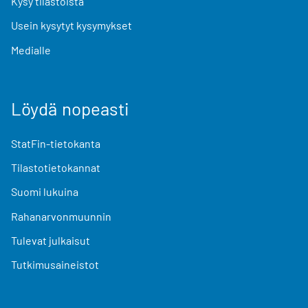
Kysy tilastoista
Usein kysytyt kysymykset
Medialle
Löydä nopeasti
StatFin-tietokanta
Tilastotietokannat
Suomi lukuina
Rahanarvonmuunnin
Tulevat julkaisut
Tutkimusaineistot