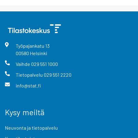
Työpajankatu
13
00580
Helsinki
Vaihde
029 551 1000
Tietopalvelu
029 551 2220
info@stat.fi
Kysy meiltä
Neuvonta ja tietopalvelu