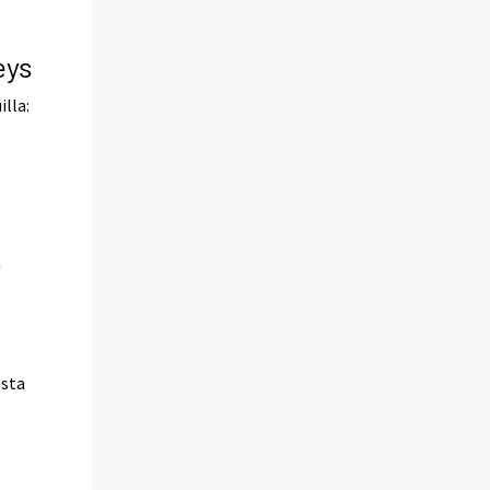
eys
lla:
n
o
esta