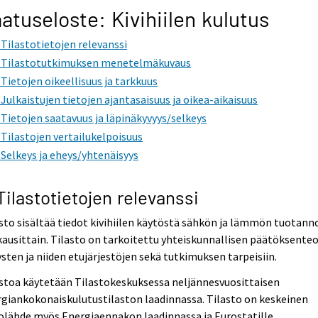
atuseloste: Kivihiilen kulutus
. Tilastotietojen relevanssi
. Tilastotutkimuksen menetelmäkuvaus
. Tietojen oikeellisuus ja tarkkuus
. Julkaistujen tietojen ajantasaisuus ja oikea-aikaisuus
. Tietojen saatavuus ja läpinäkyvyys/selkeys
. Tilastojen vertailukelpoisuus
. Selkeys ja eheys/yhtenäisyys
 Tilastotietojen relevanssi
sto sisältää tiedot kivihiilen käytöstä sähkön ja lämmön tuotann
ausittain. Tilasto on tarkoitettu yhteiskunnallisen päätöksente
ysten ja niiden etujärjestöjen sekä tutkimuksen tarpeisiin.
stoa käytetään Tilastokeskuksessa neljännesvuosittaisen
giankokonaiskulutustilaston laadinnassa. Tilasto on keskeinen
olähde myös Energiaennakon laadinnassa ja Eurostatille