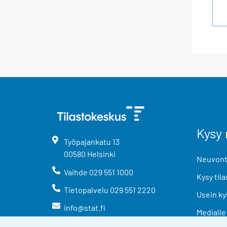
Kysy 
Työpajankatu
13
00580
Helsinki
Neuvonta
Vaihde
029 551 1000
Kysy tila
Tietopalvelu
029 551 2220
Usein ky
info@stat.fi
Medialle