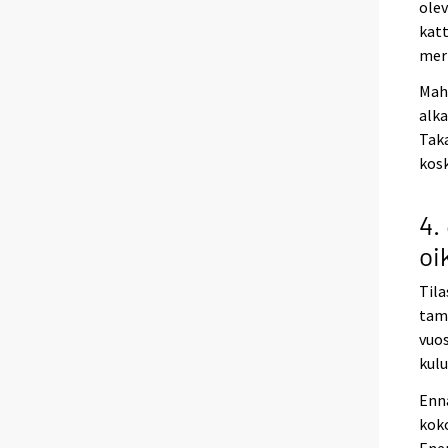
olev
katt
mer
Mahd
alka
Taka
kosk
4.
oi
Tila
tamm
vuos
kulu
Enna
koko
Ener