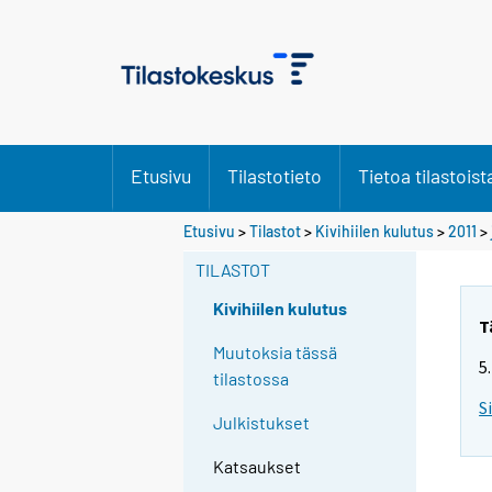
Etusivu
Tilastotieto
Tietoa tilastoist
Etusivu
>
Tilastot
>
Kivihiilen kulutus
>
2011
>
TILASTOT
Kivihiilen kulutus
T
Muutoksia tässä
5
tilastossa
S
Julkistukset
Katsaukset