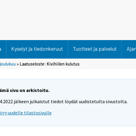
a
Kyselyt ja tiedonkeruut
Tuotteet ja palvelut
Aja
joulukuu
> Laatuseloste: Kivihiilen kulutus
ämä sivu on arkistoitu.
.4.2022 jälkeen julkaistut tiedot löydät uudistetulta sivustolta.
iirry uudelle tilastosivulle