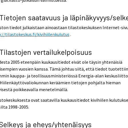
 Tietojen saatavuus ja läpinäkyvyys/selk
ston tiedot julkaistaan ainoastaan tilastokeskuksen Internet-sivui
://tilastokeskus.fi/kivihiilenkulutus
.
 Tilastojen vertailukelpoisuus
esta 2005 eteenpäin kuukausitiedot eivät ole täysin yhtenäisiä
isempien vuosien kanssa. Tämä johtuu siitä, että tiedot tuotettii
min kauppa- ja teollisuusministeriössä Energia-alan keskusliitt
 Hiilenkäyttövaliokunnan keräämien tietojen pohjalta hieman
isestä poikkeavalla menetelmällä.
stokeskuksesta ovat saatavilla kuukausitiedot kivihiilen kulutuks
ilta 1998-2005.
 Selkeys ja eheys/yhtenäisyys