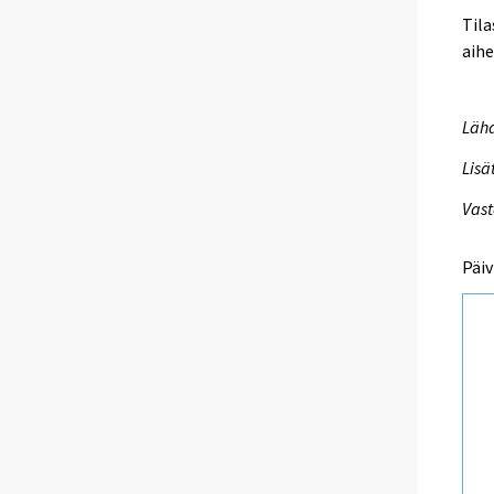
Tila
aihe
Lähd
Lisä
Vast
Päiv