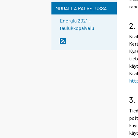
rapo
MUUALLA PALVELUSSA
Energia 2021 -
2.
taulukkopalvelu
Kivi
Kerä
Kyse
tiet
käyt
Kivi
http
3.
Tied
polt
käyt
käy