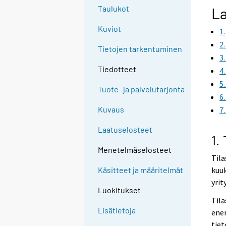
Taulukot
La
Kuviot
1
2
Tietojen tarkentuminen
3
Tiedotteet
4
5
Tuote- ja palvelutarjonta
6
Kuvaus
7
Laatuselosteet
1.
Menetelmäselosteet
Tila
kuuk
Käsitteet ja määritelmät
yrit
Luokitukset
Tila
Lisätietoja
ener
tiet