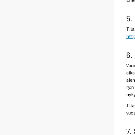
5.
Tila
http
6.
Vuod
aika
aiem
ry:n
nyky
Tila
vuos
7.