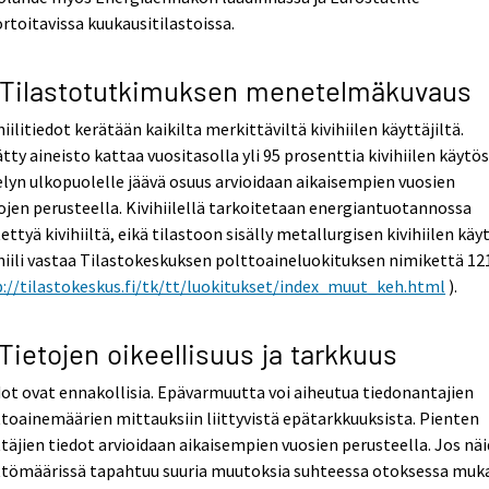
rtoitavissa kuukausitilastoissa.
 Tilastotutkimuksen menetelmäkuvaus
hiilitiedot kerätään kaikilta merkittäviltä kivihiilen käyttäjiltä.
tty aineisto kattaa vuositasolla yli 95 prosenttia kivihiilen käytös
lyn ulkopuolelle jäävä osuus arvioidaan aikaisempien vuosien
ojen perusteella. Kivihiilellä tarkoitetaan energiantuotannossa
ettyä kivihiiltä, eikä tilastoon sisälly metallurgisen kivihiilen käy
hiili vastaa Tilastokeskuksen polttoaineluokituksen nimikettä 121
://tilastokeskus.fi/tk/tt/luokitukset/index_muut_keh.html
).
 Tietojen oikeellisuus ja tarkkuus
ot ovat ennakollisia. Epävarmuutta voi aiheutua tiedonantajien
toainemäärien mittauksiin liittyvistä epätarkkuuksista. Pienten
täjien tiedot arvioidaan aikaisempien vuosien perusteella. Jos nä
ttömäärissä tapahtuu suuria muutoksia suhteessa otoksessa muk