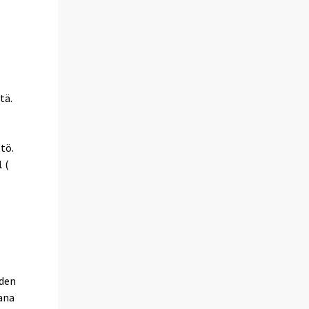
tä.
ttö.
 (
iden
ana