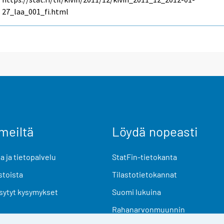
27_laa_001_fi.html
meiltä
Löydä nopeasti
 ja tietopalvelu
StatFin-tietokanta
stoista
Tilastotietokannat
sytyt kysymykset
Suomi lukuina
Rahanarvonmuunnin