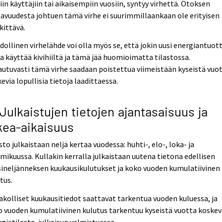
iin käyttäjiin tai aikaisempiin vuosiin, syntyy virhettä. Otoksen
avuudesta johtuen tämä virhe ei suurimmillaankaan ole erityisen
kittävä.
ollinen virhelähde voi olla myös se, että jokin uusi energiantuot
a käyttää kivihiiltä ja tämä jää huomioimatta tilastossa.
utuvasti tämä virhe saadaan poistettua viimeistään kyseistä vuo
evia lopullisia tietoja laadittaessa.
 Julkaistujen tietojen ajantasaisuus ja
kea-aikaisuus
sto julkaistaan neljä kertaa vuodessa: huhti-, elo-, loka- ja
ikuussa. Kullakin kerralla julkaistaan uutena tietona edellisen
ineljänneksen kuukausikulutukset ja koko vuoden kumulatiivinen
tus.
kolliset kuukausitiedot saattavat tarkentua vuoden kuluessa, ja
 vuoden kumulatiivinen kulutus tarkentuu kyseistä vuotta koske
giatilasto-julkaisun valmistuessa.