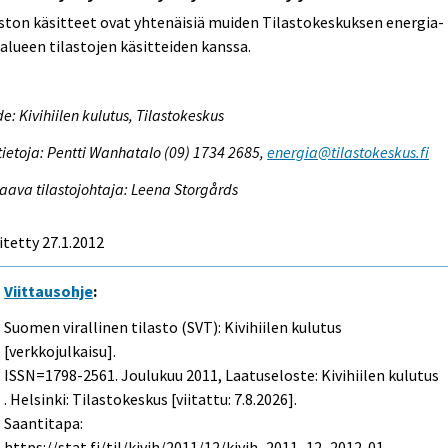
ston käsitteet ovat yhtenäisiä muiden Tilastokeskuksen energia-
alueen tilastojen käsitteiden kanssa.
e: Kivihiilen kulutus, Tilastokeskus
tietoja: Pentti Wanhatalo (09) 1734 2685,
energia@tilastokeskus.fi
aava tilastojohtaja: Leena Storgårds
itetty 27.1.2012
Viittausohje
:
Suomen virallinen tilasto (SVT): Kivihiilen kulutus
[verkkojulkaisu].
ISSN=1798-2561.
Joulukuu
2011, Laatuseloste: Kivihiilen kulutus
. Helsinki: Tilastokeskus [viitattu: 7.8.2026].
Saantitapa:
https://stat.fi/til/kivih/2011/12/kivih_2011_12_2012-01-