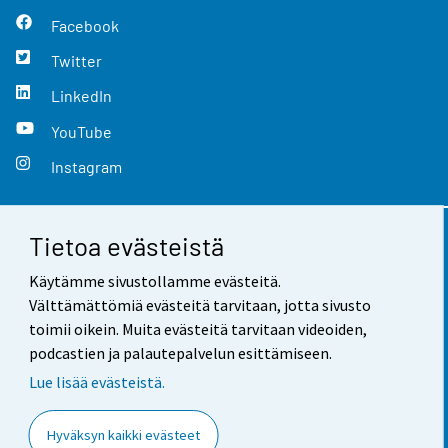
Facebook
Twitter
LinkedIn
YouTube
Instagram
Tietoa evästeistä
Yhteystiedot
Käytämme sivustollamme evästeitä.
Palaute
Välttämättömiä evästeitä tarvitaan, jotta sivusto
toimii oikein. Muita evästeitä tarvitaan videoiden,
Käyttöehdot
podcastien ja palautepalvelun esittämiseen.
Tietosuoja
Lue lisää evästeistä.
Saavutettavuus
Hyväksyn kaikki evästeet