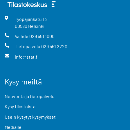
Työpajankatu
13
00580
Helsinki
Vaihde
029 551 1000
Tietopalvelu
029 551 2220
info@stat.fi
Kysy meiltä
Neuvonta ja tietopalvelu
Kysy tilastoista
Usein kysytyt kysymykset
Medialle