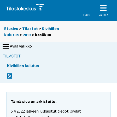
Valikko
Haku
Etusivu
>
Tilastot
>
Kivihiilen
kulutus
>
2012
>
kesäkuu
Avaa valikko
TILASTOT
Kivihiilen kulutus
Tämä sivu on arkistoitu.
5.4.2022 jälkeen julkaistut tiedot löydät