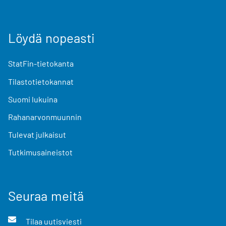
Löydä nopeasti
StatFin-tietokanta
Tilastotietokannat
Suomi lukuina
Rahanarvonmuunnin
Tulevat julkaisut
Tutkimusaineistot
Seuraa meitä
Tilaa uutisviesti