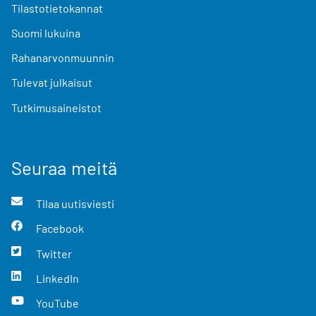
Tilastotietokannat
Suomi lukuina
Rahanarvonmuunnin
Tulevat julkaisut
Tutkimusaineistot
Seuraa meitä
Tilaa uutisviesti
Facebook
Twitter
LinkedIn
YouTube