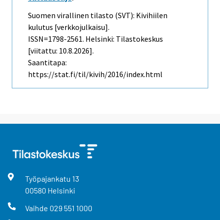
Suomen virallinen tilasto (SVT): Kivihiilen
kulutus [verkkojulkaisu].
ISSN=1798-2561. Helsinki: Tilastokeskus
[viitattu: 10.8.2026].
Saantitapa:
https://stat.fi/til/kivih/2016/index.html
Työpajankatu
13
00580
Helsinki
Vaihde
029 551 1000