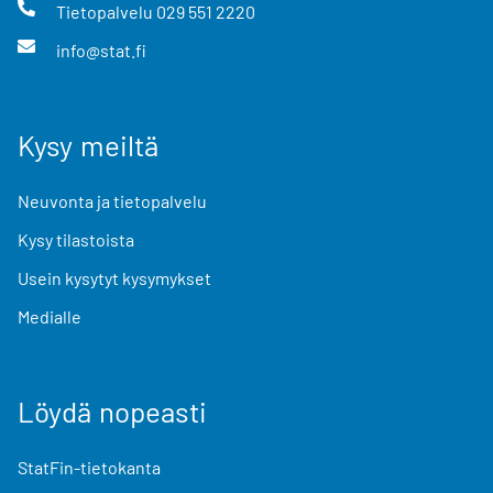
Tietopalvelu
029 551 2220
info@stat.fi
Kysy meiltä
Neuvonta ja tietopalvelu
Kysy tilastoista
Usein kysytyt kysymykset
Medialle
Löydä nopeasti
StatFin-tietokanta