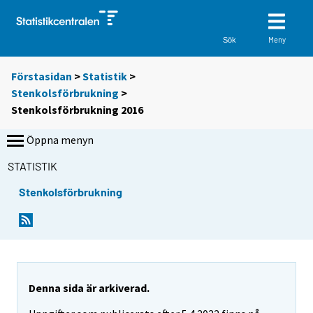
Meny
Sök
Förstasidan
>
Statistik
>
Stenkolsförbrukning
>
Stenkolsförbrukning 2016
Öppna menyn
STATISTIK
Stenkolsförbrukning
Denna sida är arkiverad.