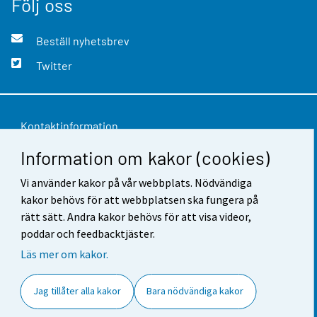
Följ oss
Beställ nyhetsbrev
Twitter
Kontaktinformation
Information om kakor (cookies)
Respons
Vi använder kakor på vår webbplats. Nödvändiga
Användarvillkor
kakor behövs för att webbplatsen ska fungera på
Dataskydd
rätt sätt. Andra kakor behövs för att visa videor,
poddar och feedbacktjäster.
Tillgänglighet
Läs mer om kakor.
Information om webbplatsen
Jag tillåter alla kakor
Bara nödvändiga kakor
Cookie-inställningar