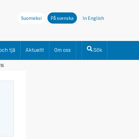
Suomeksi
På svenska
In English
och tjä
Aktuellt
Om oss
Sök
016