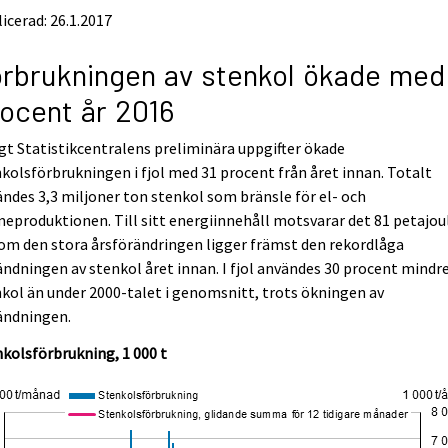
icerad: 26.1.2017
rbrukningen av stenkol ökade med
ocent år 2016
gt Statistikcentralens preliminära uppgifter ökade
kolsförbrukningen i fjol med 31 procent från året innan. Totalt
ndes 3,3 miljoner ton stenkol som bränsle för el- och
eproduktionen. Till sitt energiinnehåll motsvarar det 81 petajou
m den stora årsförändringen ligger främst den rekordlåga
ndningen av stenkol året innan. I fjol användes 30 procent mindr
kol än under 2000-talet i genomsnitt, trots ökningen av
ändningen.
kolsförbrukning, 1 000 t