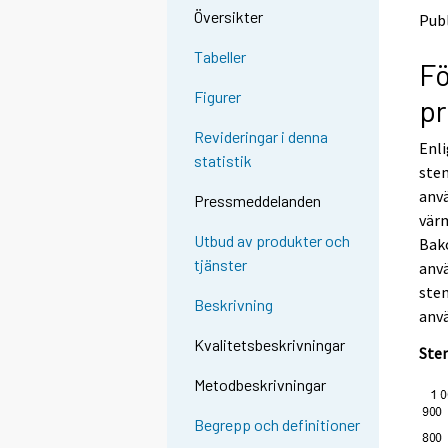
o
o
Översikter
Publ
a
a
n
n
Tabeller
Fö
o
o
t
t
Figurer
pr
h
h
e
e
Revideringar i denna
Enli
r
r
statistik
s
s
sten
e
e
anvä
Pressmeddelanden
r
r
värm
v
v
Utbud av produkter och
Bako
i
i
tjänster
anvä
c
c
e
e
sten
Beskrivning
.
.
anv
Kvalitetsbeskrivningar
Sten
Metodbeskrivningar
Begrepp och definitioner