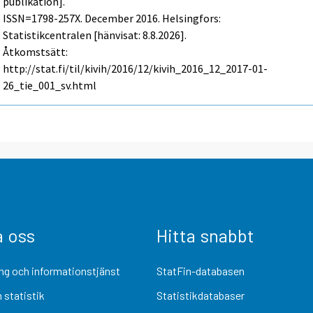
publikation].
ISSN=1798-257X.
December
2016. Helsingfors:
Statistikcentralen [hänvisat: 8.8.2026].
Åtkomstsätt:
http://stat.fi/til/kivih/2016/12/kivih_2016_12_2017-01-
26_tie_001_sv.html
a oss
Hitta snabbt
ng och informationstjänst
StatFin-databasen
 statistik
Statistikdatabaser