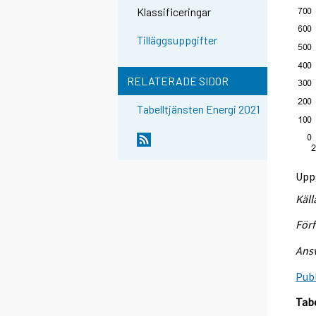
Klassificeringar
Tilläggsuppgifter
RELATERADE SIDOR
Tabelltjänsten Energi 2021
Uppg
Käll
Förf
Ansv
Publ
Tab