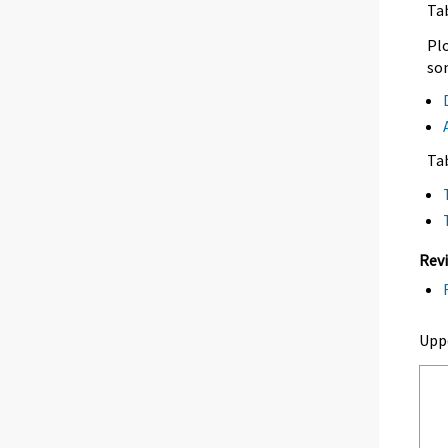
Tab
Plo
so
Ta
Revi
Upp