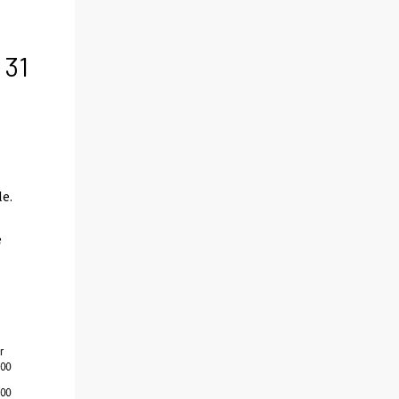
 31
le.
e