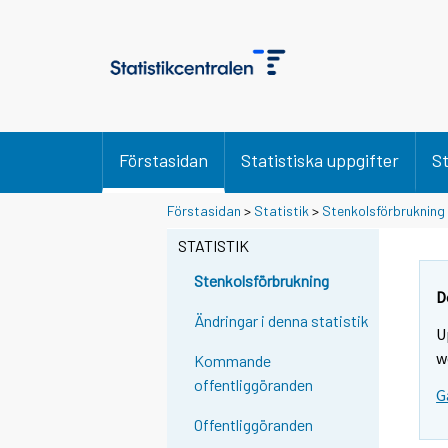
Förstasidan
Statistiska uppgifter
St
Y
Y
Förstasidan
>
Statistik
>
Stenkolsförbrukning
o
o
u
u
STATISTIK
a
a
r
r
Stenkolsförbrukning
e
e
D
m
m
Ändringar i denna statistik
U
o
o
v
v
w
Kommande
i
i
offentliggöranden
G
n
n
g
g
Offentliggöranden
t
t