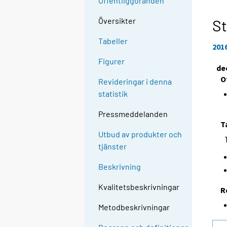
Offentliggöranden
Översikter
St
Tabeller
201
Figurer
de
O
Revideringar i denna
statistik
Pressmeddelanden
T
Utbud av produkter och
tjänster
Beskrivning
Kvalitetsbeskrivningar
R
Metodbeskrivningar