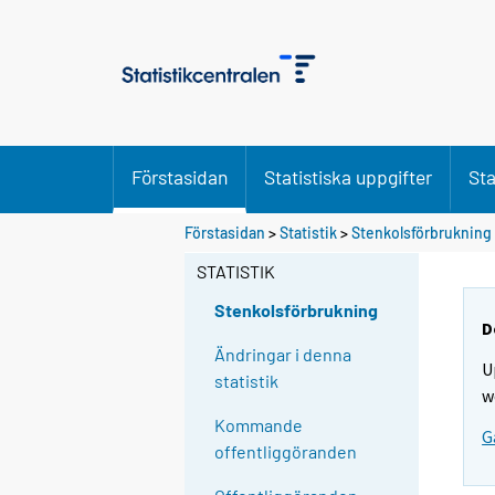
Förstasidan
Statistiska uppgifter
Sta
Förstasidan
>
Statistik
>
Stenkolsförbrukning
STATISTIK
Stenkolsförbrukning
D
Ändringar i denna
U
statistik
w
Kommande
G
offentliggöranden