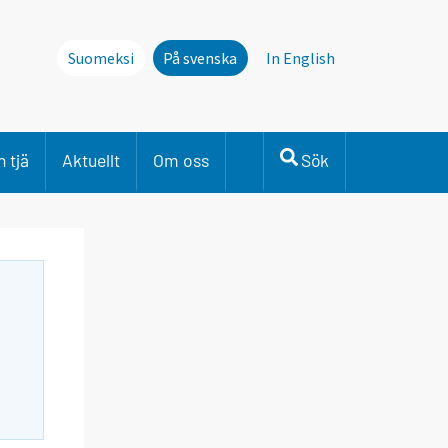
Suomeksi
På svenska
In English
 tjä
Aktuellt
Om oss
Sök