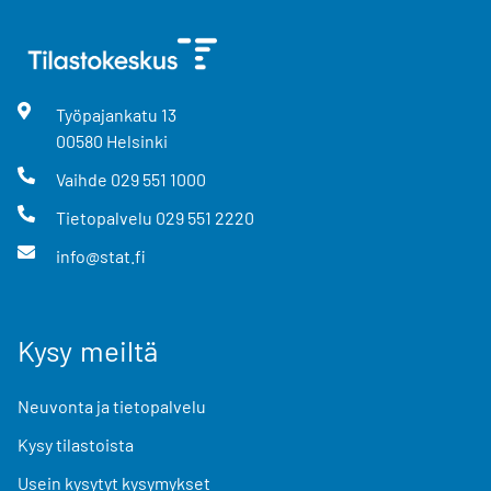
Työpajankatu
13
00580
Helsinki
Vaihde
029 551 1000
Tietopalvelu
029 551 2220
info@stat.fi
Kysy meiltä
Neuvonta ja tietopalvelu
Kysy tilastoista
Usein kysytyt kysymykset