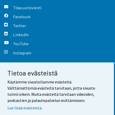
Tilaa uutisviesti
Facebook
Twitter
LinkedIn
YouTube
Instagram
Tietoa evästeistä
Yhteystiedot
Käytämme sivustollamme evästeitä.
Palaute
Välttämättömiä evästeitä tarvitaan, jotta sivusto
toimii oikein. Muita evästeitä tarvitaan videoiden,
Käyttöehdot
podcastien ja palautepalvelun esittämiseen.
Tietosuoja
Lue lisää evästeistä.