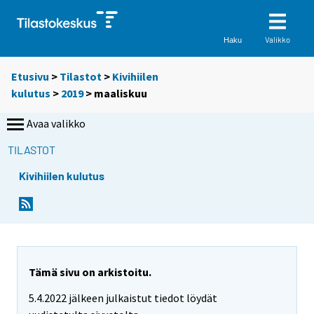
Valikko
Haku
Etusivu
>
Tilastot
>
Kivihiilen
kulutus
>
2019
>
maaliskuu
Avaa valikko
TILASTOT
Kivihiilen kulutus
Tämä sivu on arkistoitu.
5.4.2022 jälkeen julkaistut tiedot löydät