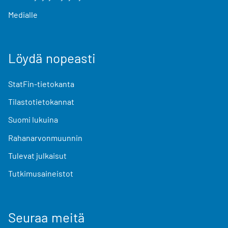
Medialle
Löydä nopeasti
StatFin-tietokanta
Tilastotietokannat
Suomi lukuina
Rahanarvonmuunnin
Tulevat julkaisut
Tutkimusaineistot
Seuraa meitä