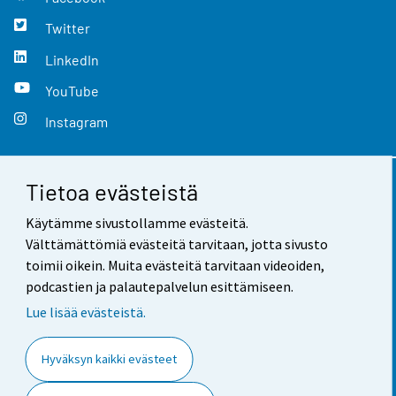
Twitter
LinkedIn
YouTube
Instagram
Tietoa evästeistä
Yhteystiedot
Käytämme sivustollamme evästeitä.
Palaute
Välttämättömiä evästeitä tarvitaan, jotta sivusto
toimii oikein. Muita evästeitä tarvitaan videoiden,
Käyttöehdot
podcastien ja palautepalvelun esittämiseen.
Tietosuoja
Lue lisää evästeistä.
Saavutettavuus
Hyväksyn kaikki evästeet
Tietoa sivustosta