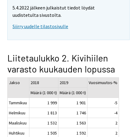
5.4.2022 jälkeen julkaistut tiedot löydät
uudistetulta sivustolta.
Siirry uudelle tilastosivulle
Liitetaulukko 2. Kivihiilen
varasto kuukauden lopussa
Jakso
2018
2019
Vuosimuutos-%
Määrä (1 000 t)
Määrä (1 000 t)
Tammikuu
1 999
1 901
-5
Helmikuu
1 813
1 746
-4
Maaliskuu
1 532
1 563
2
Huhtikuu
1 505
1 592
2