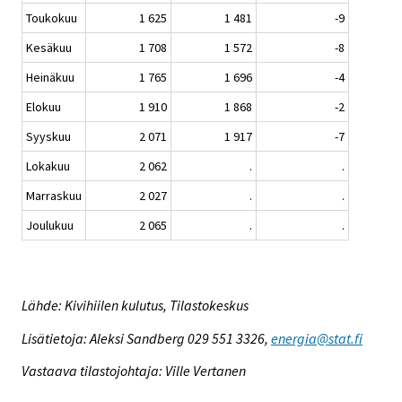
Toukokuu
1 625
1 481
-9
Kesäkuu
1 708
1 572
-8
Heinäkuu
1 765
1 696
-4
Elokuu
1 910
1 868
-2
Syyskuu
2 071
1 917
-7
Lokakuu
2 062
.
.
Marraskuu
2 027
.
.
Joulukuu
2 065
.
.
Lähde: Kivihiilen kulutus, Tilastokeskus
Lisätietoja: Aleksi Sandberg 029 551 3326,
energia@stat.fi
Vastaava tilastojohtaja: Ville Vertanen