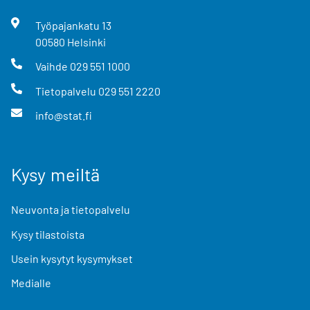
Työpajankatu
13
00580
Helsinki
Vaihde
029 551 1000
Tietopalvelu
029 551 2220
info@stat.fi
Kysy meiltä
Neuvonta ja tietopalvelu
Kysy tilastoista
Usein kysytyt kysymykset
Medialle