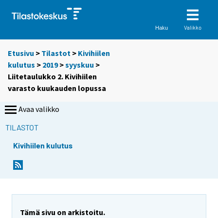
Valikko
Haku
Etusivu
>
Tilastot
>
Kivihiilen
kulutus
>
2019
>
syyskuu
>
Liitetaulukko 2. Kivihiilen
varasto kuukauden lopussa
Avaa valikko
TILASTOT
Kivihiilen kulutus
Tämä sivu on arkistoitu.