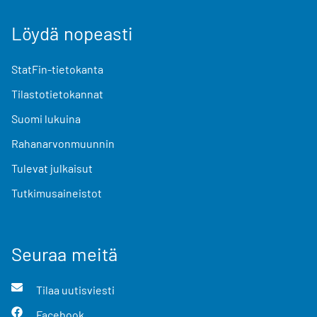
Löydä nopeasti
StatFin-tietokanta
Tilastotietokannat
Suomi lukuina
Rahanarvonmuunnin
Tulevat julkaisut
Tutkimusaineistot
Seuraa meitä
Tilaa uutisviesti
Facebook