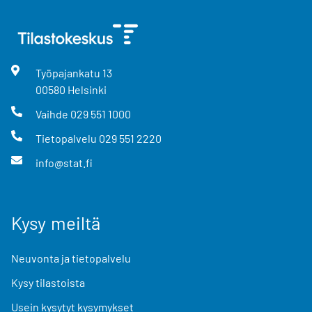
Työpajankatu
13
00580
Helsinki
Vaihde
029 551 1000
Tietopalvelu
029 551 2220
info@stat.fi
Kysy meiltä
Neuvonta ja tietopalvelu
Kysy tilastoista
Usein kysytyt kysymykset