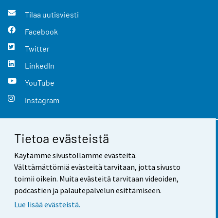
Tilaa uutisviesti
Facebook
Twitter
LinkedIn
YouTube
Instagram
Tietoa evästeistä
Yhteystiedot
Käytämme sivustollamme evästeitä.
Palaute
Välttämättömiä evästeitä tarvitaan, jotta sivusto
toimii oikein. Muita evästeitä tarvitaan videoiden,
Käyttöehdot
podcastien ja palautepalvelun esittämiseen.
Tietosuoja
Lue lisää evästeistä.