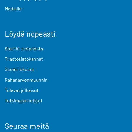
Medialle
Löydä nopeasti
StatFin-tietokanta
Tilastotietokannat
Suomi lukuina
Rahanarvonmuunnin
Tulevat julkaisut
Tutkimusaineistot
Seuraa meitä