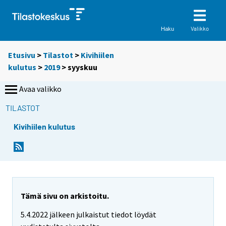
Valikko
Haku
Etusivu
>
Tilastot
>
Kivihiilen
kulutus
>
2019
>
syyskuu
Avaa valikko
TILASTOT
Kivihiilen kulutus
Tämä sivu on arkistoitu.
5.4.2022 jälkeen julkaistut tiedot löydät