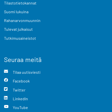
Tilastotietokannat
Suomi lukuina
Rahanarvonmuunnin
Tulevat julkaisut
Tutkimusaineistot
Seuraa meitä
Tilaa uutisviesti
Facebook
Twitter
LinkedIn
YouTube