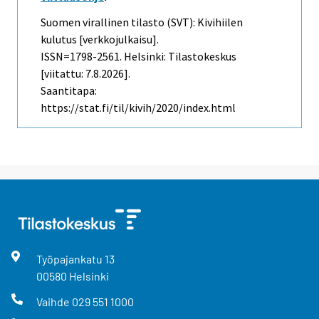
Suomen virallinen tilasto (SVT): Kivihiilen
kulutus [verkkojulkaisu].
ISSN=1798-2561. Helsinki: Tilastokeskus
[viitattu: 7.8.2026].
Saantitapa:
https://stat.fi/til/kivih/2020/index.html
Työpajankatu
13
00580
Helsinki
Vaihde
029 551 1000