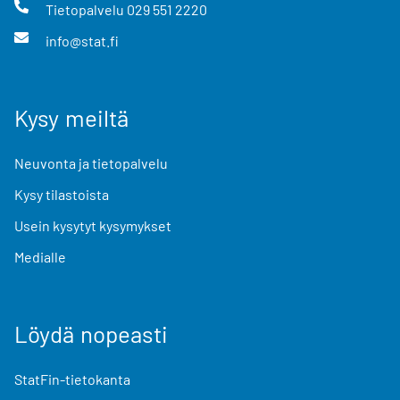
Tietopalvelu
029 551 2220
info@stat.fi
Kysy meiltä
Neuvonta ja tietopalvelu
Kysy tilastoista
Usein kysytyt kysymykset
Medialle
Löydä nopeasti
StatFin-tietokanta