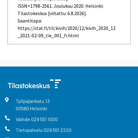
ISSN=1798-2561.
Joulukuu
2020. Helsinki:
Tilastokeskus [viitattu: 6.8.2026].
Saantitapa:
https://stat.fi/til/kivih/2020/12/kivih_2020_12
_2021-02-09_tie_001_fi.html
Työpajankatu
13
00580
Helsinki
Vaihde
029 551 1000
Tietopalvelu
029 551 2220