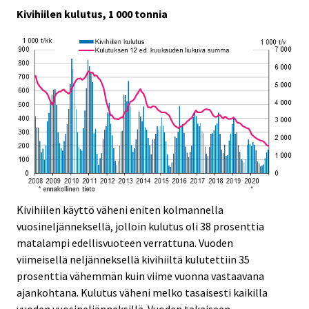
.
.
Kivihiilen kulutus, 1 000 tonnia
Kivihiilen käyttö väheni eniten kolmannella
vuosineljänneksellä, jolloin kulutus oli 38 prosenttia
matalampi edellisvuoteen verrattuna. Vuoden
viimeisellä neljänneksellä kivihiiltä kulutettiin 35
prosenttia vähemmän kuin viime vuonna vastaavana
ajankohtana. Kulutus väheni melko tasaisesti kaikilla
vuoden vuosineljänneksillä. Vuoden takaiseen