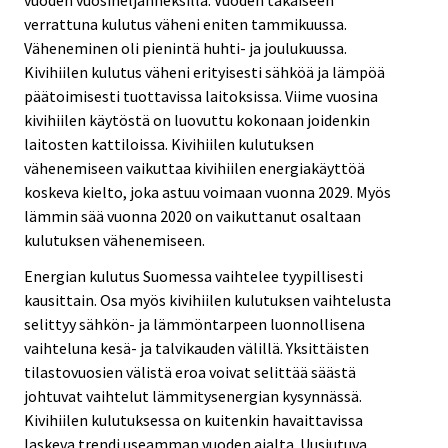
verrattuna kulutus väheni eniten tammikuussa.
Väheneminen oli pienintä huhti- ja joulukuussa.
Kivihiilen kulutus väheni erityisesti sähköä ja lämpöä
päätoimisesti tuottavissa laitoksissa. Viime vuosina
kivihiilen käytöstä on luovuttu kokonaan joidenkin
laitosten kattiloissa. Kivihiilen kulutuksen
vähenemiseen vaikuttaa kivihiilen energiakäyttöä
koskeva kielto, joka astuu voimaan vuonna 2029. Myös
lämmin sää vuonna 2020 on vaikuttanut osaltaan
kulutuksen vähenemiseen.
Energian kulutus Suomessa vaihtelee tyypillisesti
kausittain. Osa myös kivihiilen kulutuksen vaihtelusta
selittyy sähkön- ja lämmöntarpeen luonnollisena
vaihteluna kesä- ja talvikauden välillä. Yksittäisten
tilastovuosien välistä eroa voivat selittää säästä
johtuvat vaihtelut lämmitysenergian kysynnässä.
Kivihiilen kulutuksessa on kuitenkin havaittavissa
laskeva trendi useamman vuoden ajalta. Uusiutuva