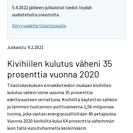
m
m
5.4.2022 jälkeen julkaistut tiedot löydät
o
o
v
v
uudistetulta sivustolta.
i
i
Siirry uudelle tilastosivulle
n
n
g
g
t
t
o
o
Julkaistu: 9.2.2021
a
a
n
n
Kivihiilen kulutus väheni 35
o
o
t
t
prosenttia vuonna 2020
h
h
e
e
Tilastokeskuksen ennakkotiedon mukaan kivihiilen
r
r
s
s
kulutus väheni viime vuonna 35 prosenttia
e
e
edellisvuoteen verrattuna. Kivihiiltä käytettiin sähkön
r
r
ja lämmön tuotannon polttoaineena 1,56 miljoonaa
v
v
tonnia, joka vastasi energiasisällöltään 40 petajoulea.
i
i
Vuonna 2020 kivihiiltä kului 64 prosenttia vähemmän
c
c
e
e
kuin tällä vuosituhannella keskimäärin.