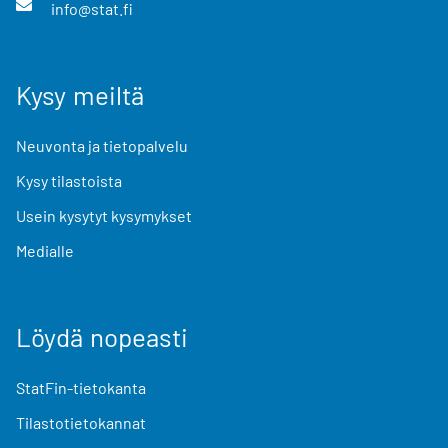
info@stat.fi
Kysy meiltä
Neuvonta ja tietopalvelu
Kysy tilastoista
Usein kysytyt kysymykset
Medialle
Löydä nopeasti
StatFin-tietokanta
Tilastotietokannat