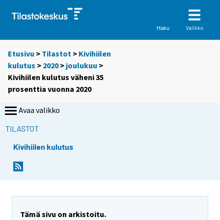
Valikko
Haku
Etusivu
>
Tilastot
>
Kivihiilen
kulutus
>
2020
>
joulukuu
>
Kivihiilen kulutus väheni 35
prosenttia vuonna 2020
Avaa valikko
TILASTOT
Kivihiilen kulutus
Y
Y
o
o
u
u
a
a
r
r
e
e
Tämä sivu on arkistoitu.