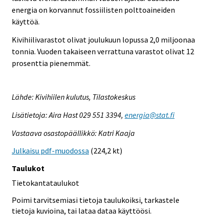
energia on korvannut fossiilisten polttoaineiden
käyttöä.
Kivihiilivarastot olivat joulukuun lopussa 2,0 miljoonaa
tonnia. Vuoden takaiseen verrattuna varastot olivat 12
prosenttia pienemmät.
Lähde: Kivihiilen kulutus, Tilastokeskus
Lisätietoja: Aira Hast 029 551 3394,
energia@stat.fi
Vastaava osastopäällikkö: Katri Kaaja
Julkaisu pdf-muodossa
(224,2 kt)
Taulukot
Tietokantataulukot
Poimi tarvitsemiasi tietoja taulukoiksi, tarkastele
tietoja kuvioina, tai lataa dataa käyttöösi.