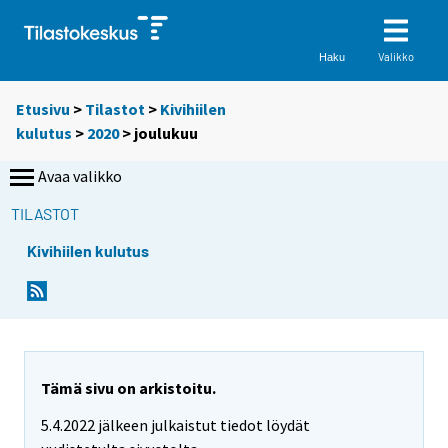
Valikko
Haku
Etusivu
>
Tilastot
>
Kivihiilen
kulutus
>
2020
>
joulukuu
Avaa valikko
TILASTOT
Kivihiilen kulutus
Tämä sivu on arkistoitu.
5.4.2022 jälkeen julkaistut tiedot löydät