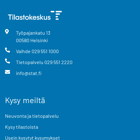
Työpajankatu
13
00580
Helsinki
Vaihde
029 551 1000
Tietopalvelu
029 551 2220
info@stat.fi
Kysy meiltä
Neuvonta ja tietopalvelu
Kysy tilastoista
Usein kysytyt kysymykset