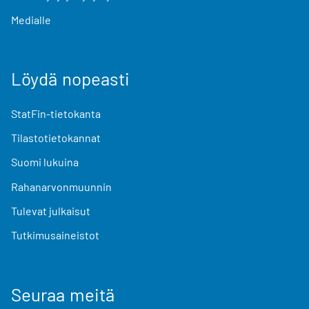
Medialle
Löydä nopeasti
StatFin-tietokanta
Tilastotietokannat
Suomi lukuina
Rahanarvonmuunnin
Tulevat julkaisut
Tutkimusaineistot
Seuraa meitä