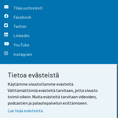
Tilaa uutisviesti
Facebook
Twitter
LinkedIn
YouTube
Instagram
Tietoa evästeistä
Yhteystiedot
Käytämme sivustollamme evästeitä.
Palaute
Välttämättömiä evästeitä tarvitaan, jotta sivusto
toimii oikein. Muita evästeitä tarvitaan videoiden,
Käyttöehdot
podcastien ja palautepalvelun esittämiseen.
Tietosuoja
Lue lisää evästeistä.