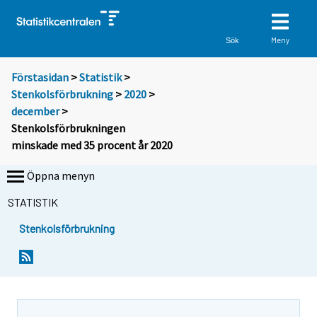
Meny
Sök
Förstasidan
>
Statistik
>
Stenkolsförbrukning
>
2020
>
december
>
Stenkolsförbrukningen
minskade med 35 procent år 2020
Öppna menyn
STATISTIK
Stenkolsförbrukning
Y
Y
o
o
u
u
a
a
r
r