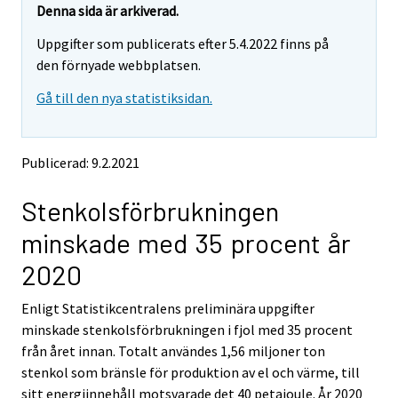
e
e
Denna sida är arkiverad.
m
m
Uppgifter som publicerats efter 5.4.2022 finns på
o
o
v
v
den förnyade webbplatsen.
i
i
Gå till den nya statistiksidan.
n
n
g
g
t
t
o
o
Publicerad: 9.2.2021
a
a
n
n
Stenkolsförbrukningen
o
o
t
t
minskade med 35 procent år
h
h
e
e
2020
r
r
s
s
Enligt Statistikcentralens preliminära uppgifter
e
e
minskade stenkolsförbrukningen i fjol med 35 procent
r
r
v
v
från året innan. Totalt användes 1,56 miljoner ton
i
i
stenkol som bränsle för produktion av el och värme, till
c
c
sitt energiinnehåll motsvarade det 40 petajoule. År 2020