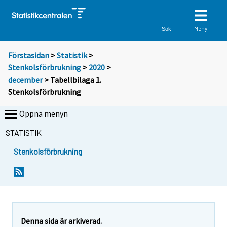
Meny
Sök
Förstasidan
>
Statistik
>
Stenkolsförbrukning
>
2020
>
december
> Tabellbilaga 1.
Stenkolsförbrukning
Öppna menyn
STATISTIK
Stenkolsförbrukning
Denna sida är arkiverad.