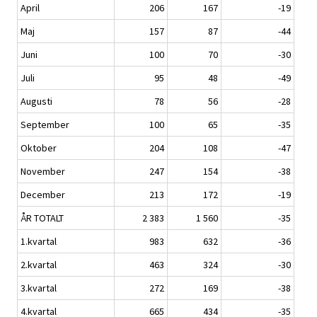
April
206
167
-19
Maj
157
87
-44
Juni
100
70
-30
Juli
95
48
-49
Augusti
78
56
-28
September
100
65
-35
Oktober
204
108
-47
November
247
154
-38
December
213
172
-19
ÅR TOTALT
2 383
1 560
-35
1.kvartal
983
632
-36
2.kvartal
463
324
-30
3.kvartal
272
169
-38
4.kvartal
665
434
-35