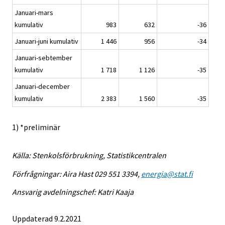
Januari-mars
kumulativ
983
632
-36
Januari-juni kumulativ
1 446
956
-34
Januari-sebtember
kumulativ
1 718
1 126
-35
Januari-december
kumulativ
2 383
1 560
-35
1) *preliminär
Källa: Stenkolsförbrukning, Statistikcentralen
Förfrågningar: Aira Hast 029 551 3394,
energia@stat.fi
Ansvarig avdelningschef: Katri Kaaja
Uppdaterad 9.2.2021