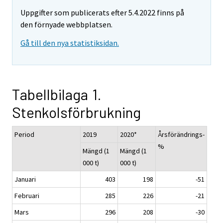
Uppgifter som publicerats efter 5.4.2022 finns på
den förnyade webbplatsen.
Gå till den nya statistiksidan.
Tabellbilaga 1.
Stenkolsförbrukning
Period
2019
2020*
Årsförändrings-
%
Mängd (1
Mängd (1
000 t)
000 t)
Januari
403
198
-51
Februari
285
226
-21
Mars
296
208
-30