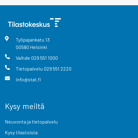
Työpajankatu
13
00580
Helsinki
Vaihde
029 551 1000
Tietopalvelu
029 551 2220
info@stat.fi
Kysy meiltä
Neuvonta ja tietopalvelu
Kysy tilastoista