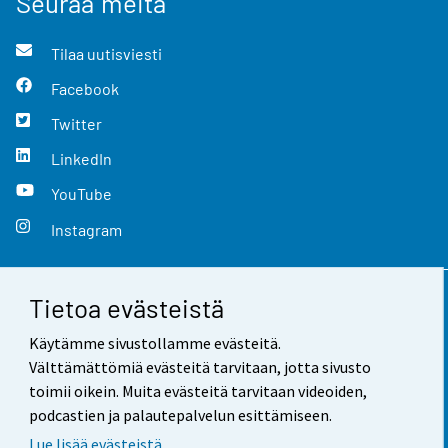
Seuraa meitä
Tilaa uutisviesti
Facebook
Twitter
LinkedIn
YouTube
Instagram
Tietoa evästeistä
Yhteystiedot
Käytämme sivustollamme evästeitä.
Palaute
Välttämättömiä evästeitä tarvitaan, jotta sivusto
toimii oikein. Muita evästeitä tarvitaan videoiden,
Käyttöehdot
podcastien ja palautepalvelun esittämiseen.
Tietosuoja
Lue lisää evästeistä.