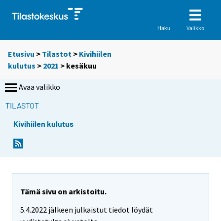
Valikko
Haku
Etusivu
>
Tilastot
>
Kivihiilen
kulutus
>
2021
>
kesäkuu
Avaa valikko
TILASTOT
Kivihiilen kulutus
Tämä sivu on arkistoitu.
5.4.2022 jälkeen julkaistut tiedot löydät