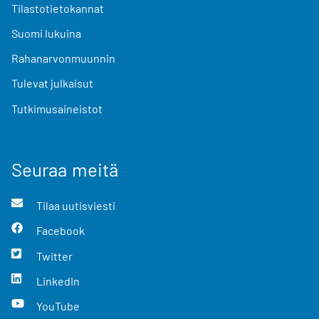
Tilastotietokannat
Suomi lukuina
Rahanarvonmuunnin
Tulevat julkaisut
Tutkimusaineistot
Seuraa meitä
Tilaa uutisviesti
Facebook
Twitter
LinkedIn
YouTube