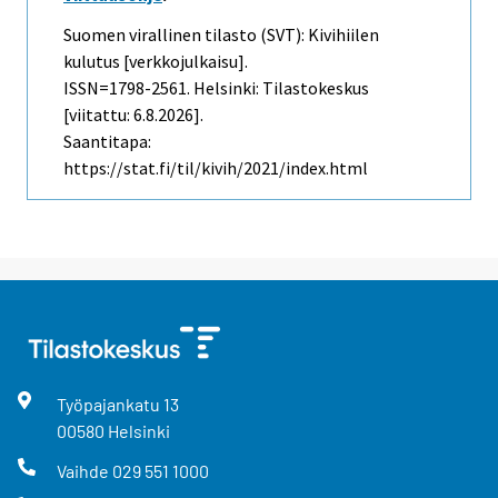
Suomen virallinen tilasto (SVT): Kivihiilen
kulutus [verkkojulkaisu].
ISSN=1798-2561. Helsinki: Tilastokeskus
[viitattu: 6.8.2026].
Saantitapa:
https://stat.fi/til/kivih/2021/index.html
Työpajankatu
13
00580
Helsinki
Vaihde
029 551 1000