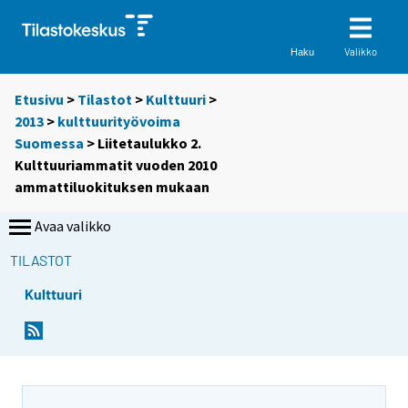
Valikko
Haku
Etusivu
>
Tilastot
>
Kulttuuri
>
2013
>
kulttuurityövoima
Suomessa
> Liitetaulukko 2.
Kulttuuriammatit vuoden 2010
ammattiluokituksen mukaan
Avaa valikko
TILASTOT
Kulttuuri