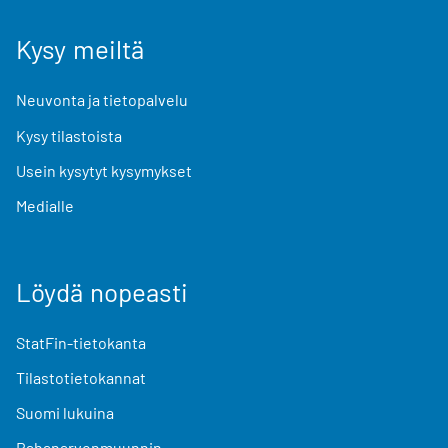
Kysy meiltä
Neuvonta ja tietopalvelu
Kysy tilastoista
Usein kysytyt kysymykset
Medialle
Löydä nopeasti
StatFin-tietokanta
Tilastotietokannat
Suomi lukuina
Rahanarvonmuunnin