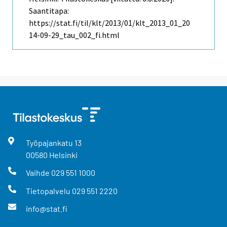
Saantitapa:
https://stat.fi/til/klt/2013/01/klt_2013_01_20
14-09-29_tau_002_fi.html
Työpajankatu
13
00580
Helsinki
Vaihde
029 551 1000
Tietopalvelu
029 551 2220
info@stat.fi