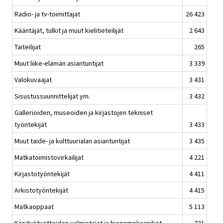
Radio- ja tv-toimittajat
26 423
Kääntäjät, tulkit ja muut kielitieteilijät
2 643
Taiteilijat
265
Muut liike-elämän asiantuntijat
3 339
Valokuvaajat
3 431
Sisustussuunnittelijat ym.
3 432
Gallerioiden, museoiden ja kirjastojen tekniset
työntekijät
3 433
Muut taide- ja kulttuurialan asiantuntijat
3 435
Matkatoimistovirkailijat
4 221
Kirjastotyöntekijät
4 411
Arkistotyöntekijät
4 415
Matkaoppaat
5 113
Käsityötuotteiden valmistajat ja hienomekaanikot
731