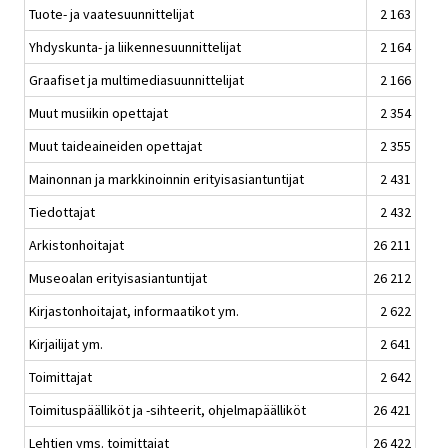
Tuote- ja vaatesuunnittelijat
2 163
Yhdyskunta- ja liikennesuunnittelijat
2 164
Graafiset ja multimediasuunnittelijat
2 166
Muut musiikin opettajat
2 354
Muut taideaineiden opettajat
2 355
Mainonnan ja markkinoinnin erityisasiantuntijat
2 431
Tiedottajat
2 432
Arkistonhoitajat
26 211
Museoalan erityisasiantuntijat
26 212
Kirjastonhoitajat, informaatikot ym.
2 622
Kirjailijat ym.
2 641
Toimittajat
2 642
Toimituspäälliköt ja -sihteerit, ohjelmapäälliköt
26 421
Lehtien yms. toimittajat
26 422