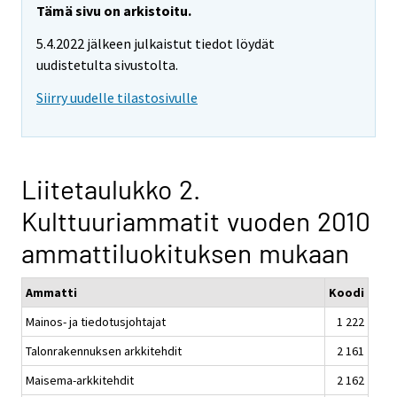
Tämä sivu on arkistoitu.
5.4.2022 jälkeen julkaistut tiedot löydät
uudistetulta sivustolta.
Siirry uudelle tilastosivulle
Liitetaulukko 2.
Kulttuuriammatit vuoden 2010
ammattiluokituksen mukaan
Ammatti
Koodi
Mainos- ja tiedotusjohtajat
1 222
Talonrakennuksen arkkitehdit
2 161
Maisema-arkkitehdit
2 162