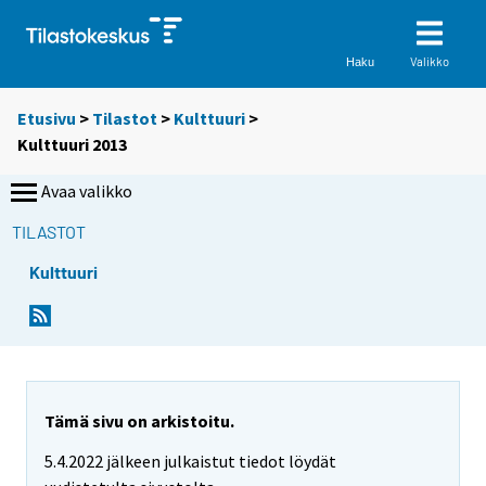
Valikko
Haku
Etusivu
>
Tilastot
>
Kulttuuri
>
Kulttuuri 2013
Avaa valikko
TILASTOT
Kulttuuri
Tämä sivu on arkistoitu.
5.4.2022 jälkeen julkaistut tiedot löydät