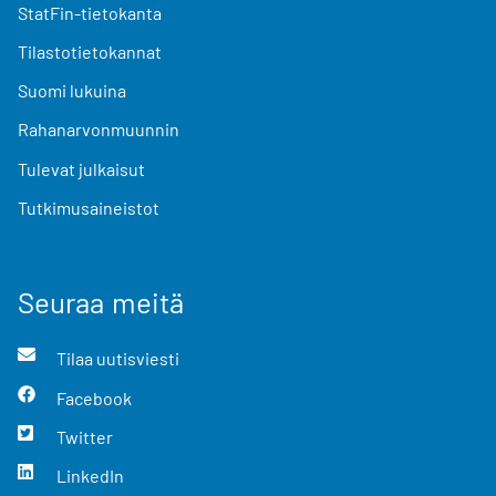
StatFin-tietokanta
Tilastotietokannat
Suomi lukuina
Rahanarvonmuunnin
Tulevat julkaisut
Tutkimusaineistot
Seuraa meitä
Tilaa uutisviesti
Facebook
Twitter
LinkedIn