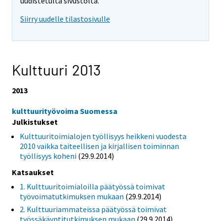
uudistetulta sivustolta.
Siirry uudelle tilastosivulle
Kulttuuri 2013
2013
kulttuurityövoima Suomessa
Julkistukset
Kulttuuritoimialojen työllisyys heikkeni vuodesta
2010 vaikka taiteellisen ja kirjallisen toiminnan
työllisyys koheni
(29.9.2014)
Katsaukset
1. Kulttuuritoimialoilla päätyössä toimivat
työvoimatutkimuksen mukaan
(29.9.2014)
2. Kulttuuriammateissa päätyössä toimivat
työssäkäyntitutkimuksen mukaan
(29.9.2014)