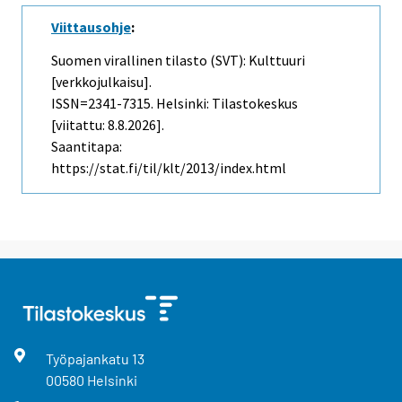
Viittausohje
:
Suomen virallinen tilasto (SVT): Kulttuuri
[verkkojulkaisu].
ISSN=2341-7315. Helsinki: Tilastokeskus
[viitattu: 8.8.2026].
Saantitapa:
https://stat.fi/til/klt/2013/index.html
Työpajankatu
13
00580
Helsinki