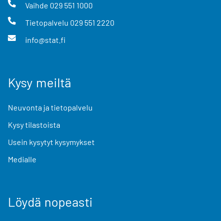
Vaihde
029 551 1000
Tietopalvelu
029 551 2220
info@stat.fi
Kysy meiltä
Neuvonta ja tietopalvelu
Kysy tilastoista
Usein kysytyt kysymykset
Medialle
Löydä nopeasti