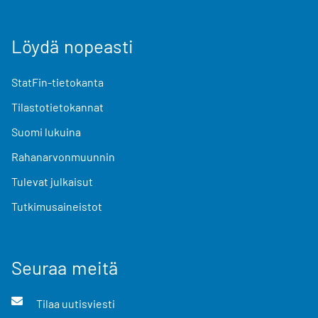
Löydä nopeasti
StatFin-tietokanta
Tilastotietokannat
Suomi lukuina
Rahanarvonmuunnin
Tulevat julkaisut
Tutkimusaineistot
Seuraa meitä
Tilaa uutisviesti