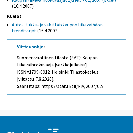
Kaupan liikevaihtokuvaajat 1/1995 - 02/2007 (Excel)
(16.4.2007)
Kuviot
Auto-, tukku- ja vähittäiskaupan liikevaihdon
trendisarjat
(16.4.2007)
Viittausohje
:
Suomen virallinen tilasto (SVT): Kaupan
liikevaihtokuvaaja [verkkojulkaisu].
ISSN=1799-0912. Helsinki: Tilastokeskus
[viitattu: 7.8.2026].
Saantitapa: https://stat.fi/til/klv/2007/02/