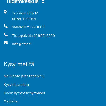
Työpajankatu
13
00580
Helsinki
Vaihde
029 551 1000
Tietopalvelu
029 551 2220
info@stat.fi
Kysy meiltä
Neuvonta ja tietopalvelu
Kysy tilastoista
Usein kysytyt kysymykset
Medialle