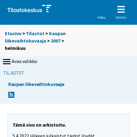
Valikko
Haku
Etusivu
>
Tilastot
>
Kaupan
liikevaihtokuvaaja
>
2007
>
helmikuu
Avaa valikko
TILASTOT
Kaupan liikevaihtokuvaaja
Tämä sivu on arkistoitu.
5.4.2022 jälkeen julkaistut tiedot löydät