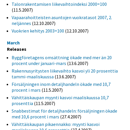
Talonrakentamisen liikevaihtoindeksi 2000=100
(11.5.2007)
Vapaarahoitteisten asuntojen vuokratasot 2007, 2.
neljännes
(12.10.2007)
Vuokrien kehitys 2003=100
(12.10.2007)
March
Releases
Byggföretagens omsättning ökade med mer än 20
procent under januari-mars
(13.6.2007)
Rakennusyritysten liikevaihto kasvoi yli 20 prosenttia
tammi-maaliskuussa
(13.6.2007)
Försäljningen inom detaljhandeln ökade med 10,7
procent i mars
(11.5.2007)
Vähittäiskaupan myynti kasvoi maaliskuussa 10,7
prosenttia
(11.5.2007)
Snabbestimat för detaljhandeln: försäljningen ökade
med 10,6 procent i mars
(27.4.2007)
Vähittäiskaupan pikaennakko: myynti kasvoi
maaliskuussa 10,6 prosenttia
(27.4.2007)