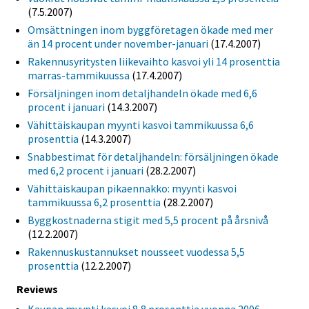
(7.5.2007)
Omsättningen inom byggföretagen ökade med mer
än 14 procent under november-januari
(17.4.2007)
Rakennusyritysten liikevaihto kasvoi yli 14 prosenttia
marras-tammikuussa
(17.4.2007)
Försäljningen inom detaljhandeln ökade med 6,6
procent i januari
(14.3.2007)
Vähittäiskaupan myynti kasvoi tammikuussa 6,6
prosenttia
(14.3.2007)
Snabbestimat för detaljhandeln: försäljningen ökade
med 6,2 procent i januari
(28.2.2007)
Vähittäiskaupan pikaennakko: myynti kasvoi
tammikuussa 6,2 prosenttia
(28.2.2007)
Byggkostnaderna stigit med 5,5 procent på årsnivå
(12.2.2007)
Rakennuskustannukset nousseet vuodessa 5,5
prosenttia
(12.2.2007)
Reviews
Kaupan myynti kasvoi 8,8 prosenttia vuonna 2006