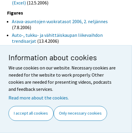
(Excel)
(12.5.2006)
Figures
Arava-asuntojen vuokratasot 2006, 2. neljännes
(7.8.2006)
Auto-, tukku- ja vähittäiskaupan liikevaihdon
trendisarjat
(13.4.2006)
Maa- ja vesirakentamisen liikevaihtoindeksi 2000=100
(12.5.2006)
Information about cookies
Rakennuskustannusindeksi 2000=100 ja
We use cookies on our website. Necessary cookies are
kuluttajahintaindeksi 2000=100
(10.3.2006)
needed for the website to work properly. Other
Rakentamisen liikevaihtoindeksi 2000=100
(12.5.2006)
cookies are needed for presenting videos, podcasts
Talonrakentamisen liikevaihtoindeksi 2000=100
and feedback services.
(12.5.2006)
Vapaarahoitteisten asuntojen vuokratasot 2006, 2.
Read more about the cookies.
neljännes
(7.8.2006)
Vuokrien kehitys 2003=100
(7.8.2006)
I accept all cookies
Only necessary cookies
March
Releases