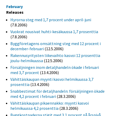
February
Releases
Hyrorna steg med 1,7 procent under april-juni
(7.8.2006)
Vuokrat nousivat huhti-kesäkuussa 1,7 prosenttia
(7.8.2006)
Byggföretagens omsättning steg med 12 procent i
december-februari
(12.5.2006)
Rakennusyritysten liikevaihto kasvoi 12 prosenttia
joulu-helmikuussa
(12.5.2006)
Försäljningen inom detaljhandeln ökade i februari
med 3,7 procent
(13.4.2006)
Vähittäiskaupan myynti kasvoi helmikuussa 3,7
prosenttia
(13.4.2006)
Snabbestimat för detaljhandeln: försäljningen ökade
med 4,2 procent i februari
(28.3.2006)
Vähittäiskaupan pikaennakko: myynti kasvoi
helmikuussa 4,2 prosenttia
(28.3.2006)
Byggkostnaderna stigit med 3,1 procent på årsnivå