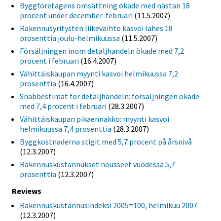
Byggföretagens omsättning ökade med nästan 18
procent under december-februari
(11.5.2007)
Rakennusyritysten liikevaihto kasvoi lähes 18
prosenttia joulu-helmikuussa
(11.5.2007)
Försäljningen inom detaljhandeln ökade med 7,2
procent i februari
(16.4.2007)
Vähittäiskaupan myynti kasvoi helmikuussa 7,2
prosenttia
(16.4.2007)
Snabbestimat för detaljhandeln: försäljningen ökade
med 7,4 procent i februari
(28.3.2007)
Vähittäiskaupan pikaennakko: myynti kasvoi
helmikuussa 7,4 prosenttia
(28.3.2007)
Byggkostnaderna stigit med 5,7 procent på årsnivå
(12.3.2007)
Rakennuskustannukset nousseet vuodessa 5,7
prosenttia
(12.3.2007)
Reviews
Rakennuskustannusindeksi 2005=100, helmikuu 2007
(12.3.2007)