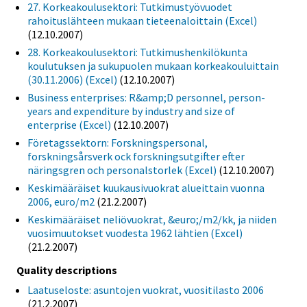
27. Korkeakoulusektori: Tutkimustyövuodet
rahoituslähteen mukaan tieteenaloittain (Excel)
(12.10.2007)
28. Korkeakoulusektori: Tutkimushenkilökunta
koulutuksen ja sukupuolen mukaan korkeakouluittain
(30.11.2006) (Excel)
(12.10.2007)
Business enterprises: R&amp;D personnel, person-
years and expenditure by industry and size of
enterprise (Excel)
(12.10.2007)
Företagssektorn: Forskningspersonal,
forskningsårsverk ock forskningsutgifter efter
näringsgren och personalstorlek (Excel)
(12.10.2007)
Keskimääräiset kuukausivuokrat alueittain vuonna
2006, euro/m2
(21.2.2007)
Keskimääräiset neliövuokrat, &euro;/m2/kk, ja niiden
vuosimuutokset vuodesta 1962 lähtien (Excel)
(21.2.2007)
Quality descriptions
Laatuseloste: asuntojen vuokrat, vuositilasto 2006
(21.2.2007)