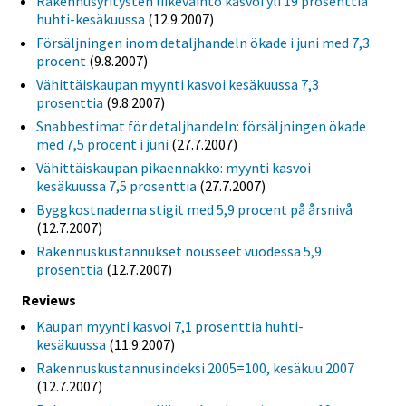
Rakennusyritysten liikevaihto kasvoi yli 19 prosenttia
huhti-kesäkuussa
(12.9.2007)
Försäljningen inom detaljhandeln ökade i juni med 7,3
procent
(9.8.2007)
Vähittäiskaupan myynti kasvoi kesäkuussa 7,3
prosenttia
(9.8.2007)
Snabbestimat för detaljhandeln: försäljningen ökade
med 7,5 procent i juni
(27.7.2007)
Vähittäiskaupan pikaennakko: myynti kasvoi
kesäkuussa 7,5 prosenttia
(27.7.2007)
Byggkostnaderna stigit med 5,9 procent på årsnivå
(12.7.2007)
Rakennuskustannukset nousseet vuodessa 5,9
prosenttia
(12.7.2007)
Reviews
Kaupan myynti kasvoi 7,1 prosenttia huhti-
kesäkuussa
(11.9.2007)
Rakennuskustannusindeksi 2005=100, kesäkuu 2007
(12.7.2007)