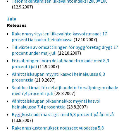
Talonrakentamisen liikevaihtoindeksi 2000=100
(12.9.2007)
July
Releases
Rakennusyritysten liikevaihto kasvoi runsaat 17
prosenttia touko-heinäkuussa
(12.10.2007)
Tillväxten av omsättningen för byggföretag drygt 17
procent under maj-juli
(12.10.2007)
Försäljningen inom detaljhandeln ökade med 8,3
procent i juli
(11.9.2007)
Vähittäiskaupan myynti kasvoi heinäkuussa 8,3
prosenttia
(11.9.2007)
Snabbestimat för detaljhandeln: försäljningen ökade
med 7,4 procent i juli
(28.8.2007)
Vähittäiskaupan pikaennakko: myynti kasvoi
heinäkuussa 7,4 prosenttia
(28.8.2007)
Byggkostnaderna stigit med 5,8 procent på årsnivå
(13.8.2007)
Rakennuskustannukset nousseet vuodessa 5,8