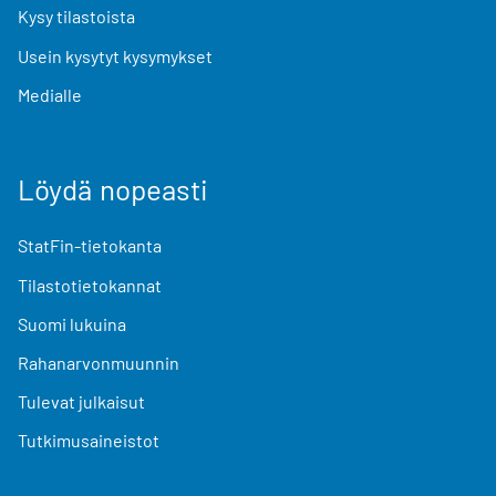
Kysy tilastoista
Usein kysytyt kysymykset
Medialle
Löydä nopeasti
StatFin-tietokanta
Tilastotietokannat
Suomi lukuina
Rahanarvonmuunnin
Tulevat julkaisut
Tutkimusaineistot