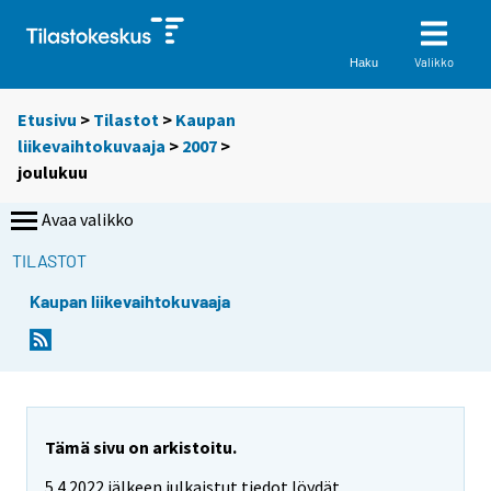
Valikko
Haku
Etusivu
>
Tilastot
>
Kaupan
liikevaihtokuvaaja
>
2007
>
joulukuu
Avaa valikko
TILASTOT
Kaupan liikevaihtokuvaaja
Tämä sivu on arkistoitu.
5.4.2022 jälkeen julkaistut tiedot löydät