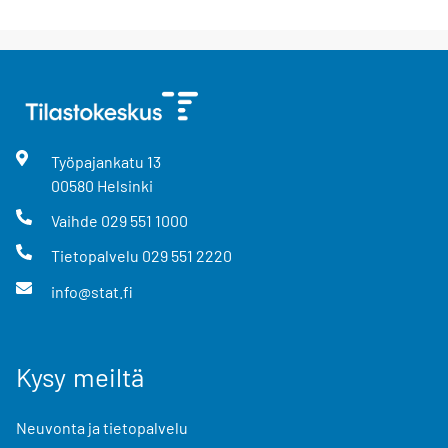
Työpajankatu
13
00580
Helsinki
Vaihde
029 551 1000
Tietopalvelu
029 551 2220
info@stat.fi
Kysy meiltä
Neuvonta ja tietopalvelu