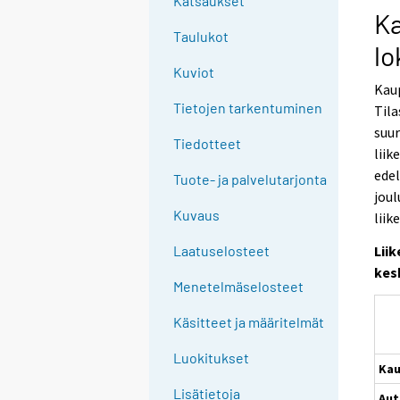
Katsaukset
Ka
Taulukot
lo
Kuviot
Kaup
Tietojen tarkentuminen
Til
suu
Tiedotteet
liik
edel
Tuote- ja palvelutarjonta
joul
Kuvaus
liik
Lii
Laatuselosteet
kes
Menetelmäselosteet
Käsitteet ja määritelmät
Luokitukset
Kau
Lisätietoja
Au