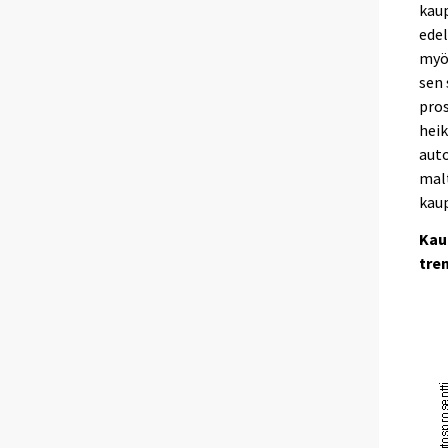
kaup
edel
myös
sen 
pros
heik
auto
malt
kaup
Kau
tre