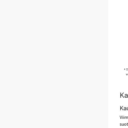
Ka
Ka
Viim
suot