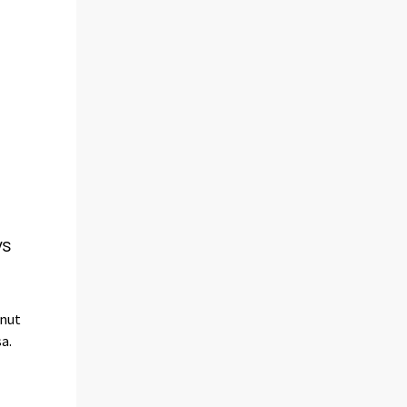
ys
unut
a.