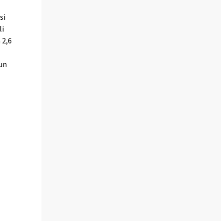
si
li
 2,6
kun