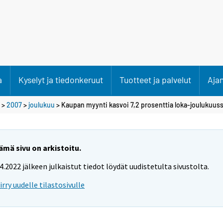
a
Kyselyt ja tiedonkeruut
Tuotteet ja palvelut
Aja
>
2007
>
joulukuu
> Kaupan myynti kasvoi 7,2 prosenttia loka-joulukuus
ämä sivu on arkistoitu.
.4.2022 jälkeen julkaistut tiedot löydät uudistetulta sivustolta.
iirry uudelle tilastosivulle