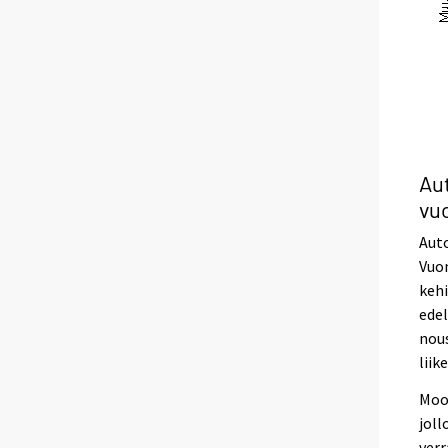
Au
vu
Auto
Vuon
kehi
edel
nous
liik
Moot
joll
verr