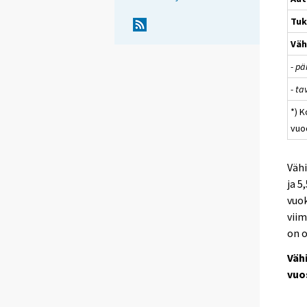
Tu
Väh
- p
- t
*) 
vuo
Vähi
ja 5
vuok
viim
on o
Väh
vuo