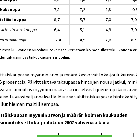
kkukauppa
7,5
7,2
5,8
10,
ittäiskauppa
8,7
5,7
7,0
7,0
äivittäistavarakauppa
6,4
5,1
4,9
7,9
avaratalokauppa
12,4
4,9
7,6
8,5
Kolmen kuukauden vuosimuutoksessa verrataan kolmen tilastokuukauden ar
dentakaisiin vastinkuukausien arvoihin.
ttäiskaupassa myynnin arvo ja määrä kasvoivat loka-joulukuussa 
,5 prosenttia. Päivittäistavarakaupassa hintojen nousu jatkui, min
si vuosimuutos myynnin määrässä on selvästi pienempi kuin arvo
eisellä vuosineljänneksellä. Muussa vähittäiskaupassa hintakehit
llut hieman maltillisempaa.
ittäiskaupan myynnin arvon ja määrän kolmen kuukauden
simuutokset loka-joulukuun 2007 välisenä aikana