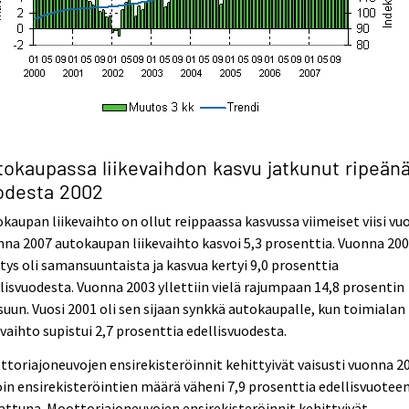
tokaupassa liikevaihdon kasvu jatkunut ripeän
odesta 2002
kaupan liikevaihto on ollut reippaassa kasvussa viimeiset viisi vu
na 2007 autokaupan liikevaihto kasvoi 5,3 prosenttia. Vuonna 20
tys oli samansuuntaista ja kasvua kertyi 9,0 prosenttia
lisvuodesta. Vuonna 2003 yllettiin vielä rajumpaan 14,8 prosentin
uun. Vuosi 2001 oli sen sijaan synkkä autokaupalle, kun toimialan
evaihto supistui 2,7 prosenttia edellisvuodesta.
toriajoneuvojen ensirekisteröinnit kehittyivät vaisusti vuonna 2
oin ensirekisteröintien määrä väheni 7,9 prosenttia edellisvuotee
attuna. Moottoriajoneuvojen ensirekisteröinnit kehittyivät