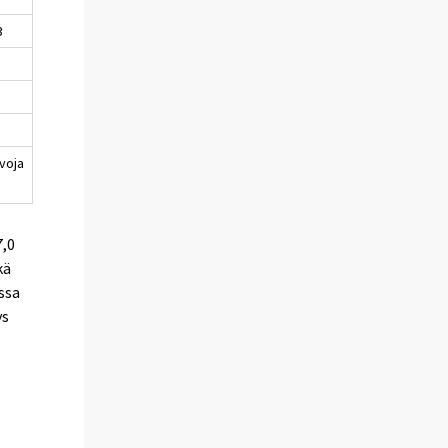
3
voja
7,0
kä
ssa
ys