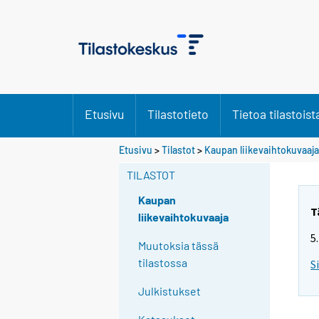
Etusivu
Tilastotieto
Tietoa tilastoist
Etusivu
>
Tilastot
>
Kaupan liikevaihtokuvaaja
TILASTOT
Kaupan
T
liikevaihtokuvaaja
5
Muutoksia tässä
tilastossa
S
Julkistukset