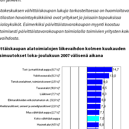
stokeskuksen vähittäiskaupan lukuja tarkasteltaessa on huomioitava
 tilaston havaintoyksikköinä ovat yritykset ja joissain tapauksissa
ialayksiköt. Esimerkiksi päivittäistavarakaupan myynti koostuu
oimisesti päivittäistavarakaupan toimialalla toimivien yritysten kok
evaihdosta.
ittäiskaupan alatoimialojen liikevaihdon kolmen kuukauden
simuutokset loka-joulukuun 2007 välisenä aikana