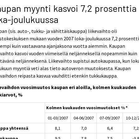
upan myynti kasvoi 7,2 prosenttia
ka-joulukuussa
an (sis. auto-, tukku- ja vähittäiskauppa) liikevaihto oli
astokeskuksen mukaan vuoden 2007 loka-joulukuussa 7,2 prosentt
rempi kuin vastaavana ajanjaksona vuotta aiemmin. Kaupan
evaihto kasvoi vuoden viimeisellä neljänneksellä nopeammin kuin
tävänä neljänneksenä. Liikevaihto supistui autokaupassa, kun lok
ukuun myyntiä veti alas tieto autoveron muutoksesta. Kaupan
evaihdon reipasta kasvua vauhditti etenkin tukkukauppa.
kevaihdon vuosimuutos kaupan eri aloilla, kolmen kuukauden
kiarvot, %
Kolmen kuukauden vuosimuutokset % *
01-03/2007
04-06/2007
07-09/2007
10-12/
ppa yhteensä
8,1
7,0
6,4
7,2
tokauppa
9,5
7,8
7,5
-3,