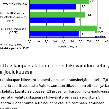
ittäiskaupan alatoimialojen liikevaihdon kehit
ka-joulukuussa
ttäiskaupan liikevaihto kasvoi viimeisellä vuosineljänneksellä 7,0
enttia edellisvuodesta. Valokuvausalan liikevaihdon pitkään jatk
u kehitys kääntyi reippaseen 13 prosentin kasvuun loka-joulukuuss
sen alan vähittäiskaupassa liikevaihto sen sijaan supistui 2,5
enttia vuoden viimeisellä neljänneksellä pitempään jatkuneen
un jälkeen.