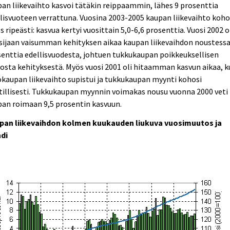
an liikevaihto kasvoi tätäkin reippaammin, lähes 9 prosenttia
lisvuoteen verrattuna. Vuosina 2003-2005 kaupan liikevaihto koho
 ripeästi: kasvua kertyi vuosittain 5,0-6,6 prosenttia. Vuosi 2002 o
sijaan vaisumman kehityksen aikaa kaupan liikevaihdon noustessa
enttia edellisvuodesta, johtuen tukkukaupan poikkeuksellisen
osta kehityksestä. Myös vuosi 2001 oli hitaamman kasvun aikaa, 
kaupan liikevaihto supistui ja tukkukaupan myynti kohosi
illisesti. Tukkukaupan myynnin voimakas nousu vuonna 2000 veti
an roimaan 9,5 prosentin kasvuun.
pan liikevaihdon kolmen kuukauden liukuva vuosimuutos ja
ndi