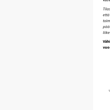
Tila
että
toim
päät
liik
Väh
vuo