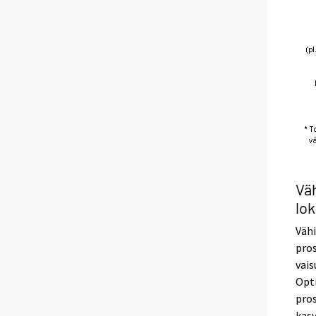
Väh
lo
Vähi
pros
vais
Opti
pros
kasv