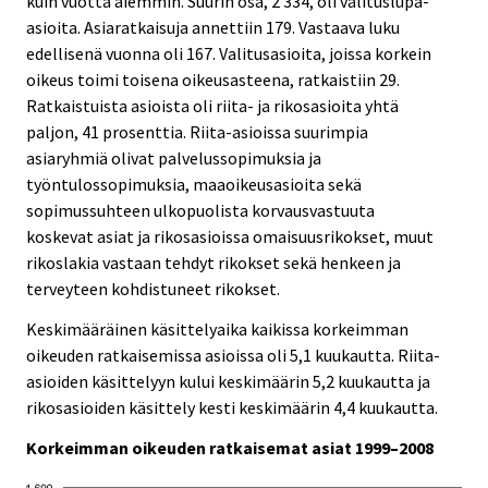
kuin vuotta aiemmin. Suurin osa, 2 334, oli valituslupa-
c
c
e
e
asioita. Asiaratkaisuja annettiin 179. Vastaava luku
.
.
edellisenä vuonna oli 167. Valitusasioita, joissa korkein
oikeus toimi toisena oikeusasteena, ratkaistiin 29.
Ratkaistuista asioista oli riita- ja rikosasioita yhtä
paljon, 41 prosenttia. Riita-asioissa suurimpia
asiaryhmiä olivat palvelussopimuksia ja
työntulossopimuksia, maaoikeusasioita sekä
sopimussuhteen ulkopuolista korvausvastuuta
koskevat asiat ja rikosasioissa omaisuusrikokset, muut
rikoslakia vastaan tehdyt rikokset sekä henkeen ja
terveyteen kohdistuneet rikokset.
Keskimääräinen käsittelyaika kaikissa korkeimman
oikeuden ratkaisemissa asioissa oli 5,1 kuukautta. Riita-
asioiden käsittelyyn kului keskimäärin 5,2 kuukautta ja
rikosasioiden käsittely kesti keskimäärin 4,4 kuukautta.
Korkeimman oikeuden ratkaisemat asiat 1999–2008