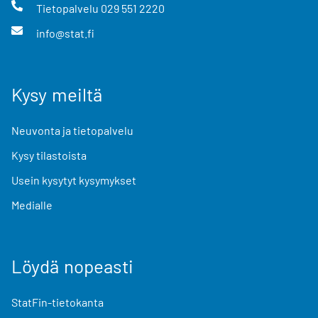
Tietopalvelu
029 551 2220
info@stat.fi
Kysy meiltä
Neuvonta ja tietopalvelu
Kysy tilastoista
Usein kysytyt kysymykset
Medialle
Löydä nopeasti
StatFin-tietokanta