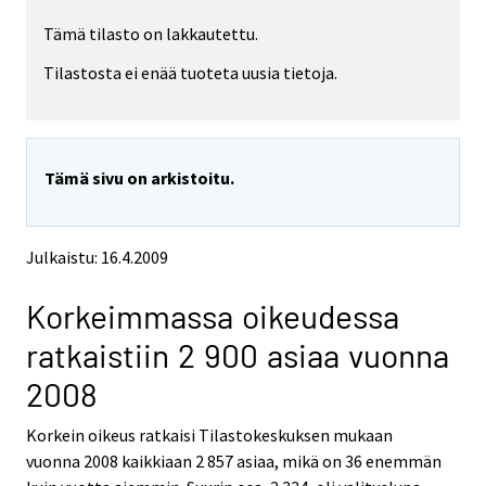
r
r
Tämä tilasto on lakkautettu.
e
e
m
m
Tilastosta ei enää tuoteta uusia tietoja.
o
o
v
v
i
i
n
n
g
g
Tämä sivu on arkistoitu.
t
t
o
o
a
a
n
n
Julkaistu: 16.4.2009
o
o
t
t
Korkeimmassa oikeudessa
h
h
e
e
ratkaistiin 2 900 asiaa vuonna
r
r
s
s
2008
e
e
r
r
Korkein oikeus ratkaisi Tilastokeskuksen mukaan
v
v
vuonna 2008 kaikkiaan 2 857 asiaa, mikä on 36 enemmän
i
i