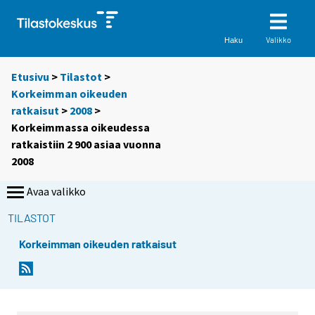
Valikko
Haku
Etusivu
>
Tilastot
>
Korkeimman oikeuden
ratkaisut
>
2008
>
Korkeimmassa oikeudessa
ratkaistiin 2 900 asiaa vuonna
2008
Avaa valikko
TILASTOT
Korkeimman oikeuden ratkaisut
Y
Y
o
o
u
u
a
a