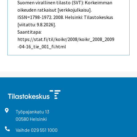
Suomen virallinen tilasto (SVT): Korkeimman
oikeuden ratkaisut [verkkojulkaisu].
ISSN=1798-1972. 2008. Helsinki: Tilastokeskus
[viitattu: 9.8.2026].
Saantitapa:
https://stat.fi/til/koikr/2008/koikr_2008_2009
-04-16_tie_001_fi.html
Työpajankatu
13
00580
Helsinki
Vaihde
029 551 1000