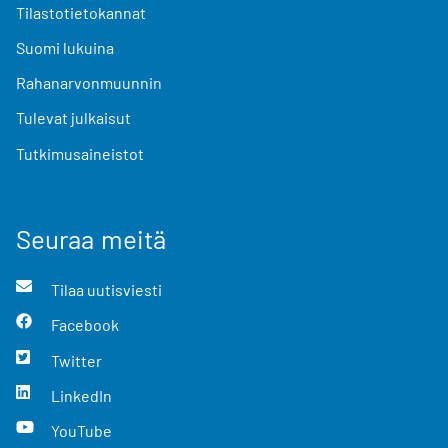
Tilastotietokannat
Suomi lukuina
Rahanarvonmuunnin
Tulevat julkaisut
Tutkimusaineistot
Seuraa meitä
Tilaa uutisviesti
Facebook
Twitter
LinkedIn
YouTube