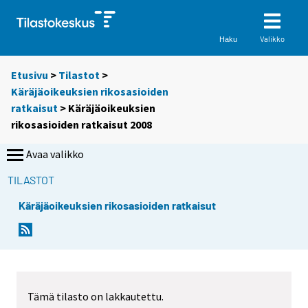
Valikko
Haku
Etusivu
>
Tilastot
>
Käräjäoikeuksien rikosasioiden
ratkaisut
> Käräjäoikeuksien
rikosasioiden ratkaisut 2008
Avaa valikko
TILASTOT
Käräjäoikeuksien rikosasioiden ratkaisut
Tämä tilasto on lakkautettu.