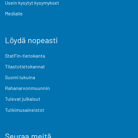
Usein kysytyt kysymykset
Medialle
Löydä nopeasti
StatFin-tietokanta
Tilastotietokannat
Suomi lukuina
Rahanarvonmuunnin
Tulevat julkaisut
Tutkimusaineistot
Seuraa meitä