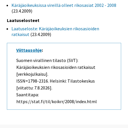
Käräjäoikeuksissa vireillä olleet rikosasiat 2002 - 2008
(23.4.2009)
Laatuselosteet
Laatuseloste: Käräjäoikeuksien rikosasioiden
ratkaisut
(23.4.2009)
Viittausohje
:
Suomen virallinen tilasto (SVT):
Käräjäoikeuksien rikosasioiden ratkaisut
[verkkojulkaisu].
ISSN=1798-2316. Helsinki: Tilastokeskus
[viitattu: 7.8.2026].
Saantitapa:
https://stat.fi/til/koikrr/2008/index.html