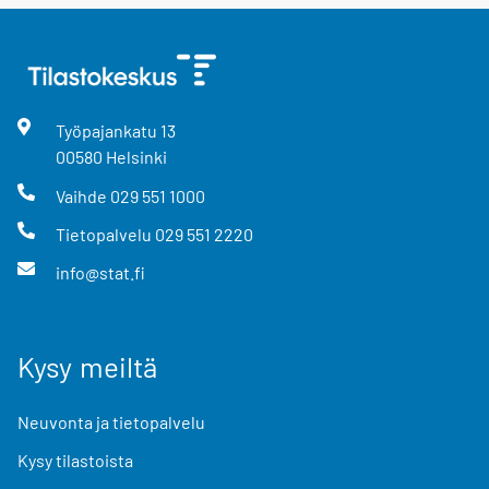
Työpajankatu
13
00580
Helsinki
Vaihde
029 551 1000
Tietopalvelu
029 551 2220
info@stat.fi
Kysy meiltä
Neuvonta ja tietopalvelu
Kysy tilastoista