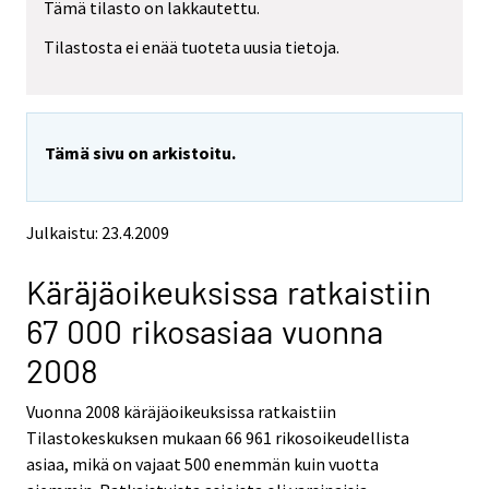
Tämä tilasto on lakkautettu.
e
e
m
m
Tilastosta ei enää tuoteta uusia tietoja.
o
o
v
v
i
i
n
n
g
g
Tämä sivu on arkistoitu.
t
t
o
o
a
a
n
n
Julkaistu: 23.4.2009
o
o
t
t
Käräjäoikeuksissa ratkaistiin
h
h
e
e
67 000 rikosasiaa vuonna
r
r
s
s
2008
e
e
r
r
Vuonna 2008 käräjäoikeuksissa ratkaistiin
v
v
Tilastokeskuksen mukaan 66 961 rikosoikeudellista
i
i
asiaa, mikä on vajaat 500 enemmän kuin vuotta
c
c
e
e