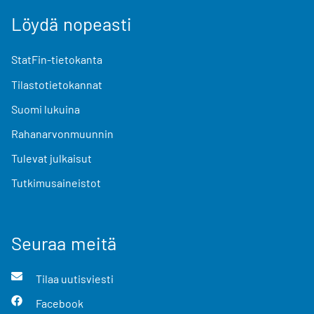
Löydä nopeasti
StatFin-tietokanta
Tilastotietokannat
Suomi lukuina
Rahanarvonmuunnin
Tulevat julkaisut
Tutkimusaineistot
Seuraa meitä
Tilaa uutisviesti
Facebook