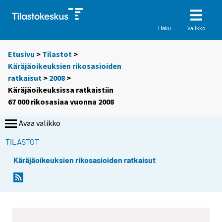
Valikko
Haku
Etusivu
>
Tilastot
>
Käräjäoikeuksien rikosasioiden
ratkaisut
>
2008
>
Käräjäoikeuksissa ratkaistiin
67 000 rikosasiaa vuonna 2008
Avaa valikko
TILASTOT
Käräjäoikeuksien rikosasioiden ratkaisut
Y
Y
o
o
u
u
a
a
r
r