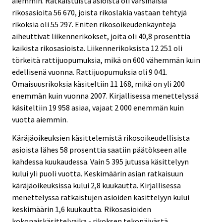
aiemmin. Ratkaistuista asioista oli varsinaisia
.
.
rikosasioita 56 670, joista rikoslakia vastaan tehtyjä
rikoksia oli 55 297. Eniten rikosoikeudenkäyntejä
aiheuttivat liikennerikokset, joita oli 40,8 prosenttia
kaikista rikosasioista. Liikennerikoksista 12 251 oli
törkeitä rattijuopumuksia, mikä on 600 vähemmän kuin
edellisenä vuonna. Rattijuopumuksia oli 9 041.
Omaisuusrikoksia käsiteltiin 11 168, mikä on yli 200
enemmän kuin vuonna 2007. Kirjallisessa menettelyssä
käsiteltiin 19 958 asiaa, vajaat 2 000 enemmän kuin
vuotta aiemmin.
Käräjäoikeuksien käsittelemistä rikosoikeudellisista
asioista lähes 58 prosenttia saatiin päätökseen alle
kahdessa kuukaudessa. Vain 5 395 jutussa käsittelyyn
kului yli puoli vuotta. Keskimäärin asian ratkaisuun
käräjäoikeuksissa kului 2,8 kuukautta. Kirjallisessa
menettelyssä ratkaistujen asioiden käsittelyyn kului
keskimäärin 1,6 kuukautta. Rikosasioiden
kokonaiskäsittelyaika - rikoksen tekopäivästä