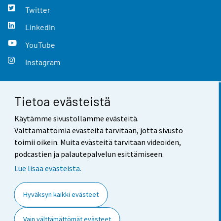
Twitter
LinkedIn
YouTube
Instagram
Tietoa evästeistä
Yhteystiedot
Käytämme sivustollamme evästeitä.
Palaute
Välttämättömiä evästeitä tarvitaan, jotta sivusto
toimii oikein. Muita evästeitä tarvitaan videoiden,
Käyttöehdot
podcastien ja palautepalvelun esittämiseen.
Tietosuoja
Lue lisää evästeistä.
Saavutettavuus
Hyväksyn kaikki evästeet
Tietoa sivustosta
Vain välttämättömät evästeet