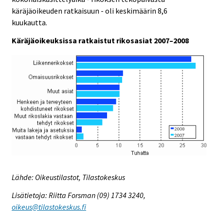
käräjäoikeuden ratkaisuun - oli keskimäärin 8,6
kuukautta.
Käräjäoikeuksissa ratkaistut rikosasiat 2007–2008
Lähde: Oikeustilastot, Tilastokeskus
Lisätietoja: Riitta Forsman (09) 1734 3240,
oikeus@tilastokeskus.fi