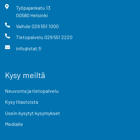
Työpajankatu
13
00580
Helsinki
Vaihde
029 551 1000
Tietopalvelu
029 551 2220
info@stat.fi
Kysy meiltä
Neuvonta ja tietopalvelu
Kysy tilastoista
Usein kysytyt kysymykset
Medialle