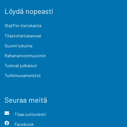
Löydä nopeasti
StatFin-tietokanta
Tilastotietokannat
Suomi lukuina
Rahanarvonmuunnin
Tulevat julkaisut
Tutkimusaineistot
Seuraa meitä
Tilaa uutisviesti
Facebook