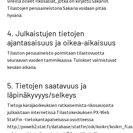
vireillä olleet rikosasiat, jotka on kirjattu Sakariin.
Tilastojen perusaineistona Sakaria voidaan pitää
hyvänä.
4. Julkaistujen tietojen
ajantasaisuus ja oikea-aikaisuus
Tilaston perusaineisto poimitaan tilastovuotta
seuraavan vuoden tammikuussa. Tulokset valmistuvat
kevään aikana.
5. Tietojen saatavuus ja
läpinäkyvyys/selkeys
Tietoja käräjäoikeuksien ratkaisemista rikosasioista
julkaistaan internetissä Tilastokeskuksen PX-Web
StatFin -tietokantapalvelussa osoitteessa
http://pxweb2.stat.fi/database/statfin/oik/koikrr/koikrr_fi.a