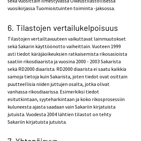
sekä vuosittain ilmestyvässä Oikeustilastollisessa
vuosikirjassa Tuomioistuinten toiminta -jaksossa.
6. Tilastojen vertailukelpoisuus
Tilastojen vertailtavuuteen vaikuttavat lainmuutokset
sekä Sakarin käyttöönotto vaiheittain. Vuoteen 1999
asti tiedot käräjäoikeuksien ratkaisemista rikosasioista
saatiin rikosdiaarista ja vuosina 2000 - 2003 Sakarista
sekä RD2000 diaarista. RD2000 diaarista ei saatu kaikkia
samoja tietoja kuin Sakarista, joten tiedot ovat osittain
puutteellisia niiden juttujen osalta, jotka olivat
vanhassa rikosdiaarissa. Esimerkiksi tiedot
esitutkintaan, syyteharkintaan ja koko rikosprosessiin
kuluneesta ajasta saadaan vain Sakariin kirjatuista
jutuista. Vuodesta 2004 lähtien tilastot on tehty
Sakariin kirjatuista jutuista.
7. Yhtenäisyys