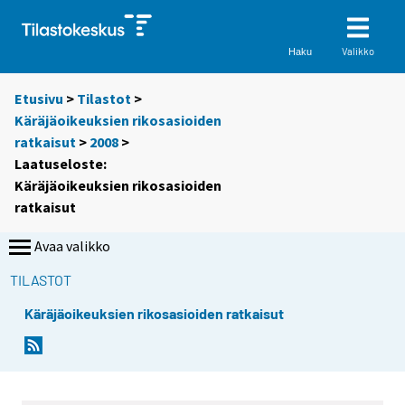
Valikko
Haku
Etusivu
>
Tilastot
>
Käräjäoikeuksien rikosasioiden
ratkaisut
>
2008
>
Laatuseloste:
Käräjäoikeuksien rikosasioiden
ratkaisut
Avaa valikko
TILASTOT
Käräjäoikeuksien rikosasioiden ratkaisut