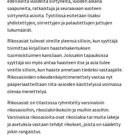
edelliseltä vuodelta siirtyneitä, vuoden aikana
saapuneita, ratkaistuja ja seuraavaan vuoteen
siirtyneitä asioita. Työtilissä esitetään lisäksi
yhdistettyjen, siirrettyjen ja palautettujen juttujen
lukumäärät.
Rikosasiat tulevat vireille yleensä silloin, kun syyttäjä
toimittaa kirjallisen haastehakemuksen
tuomioistuimen kansliaan. Joissakin tapauksissa
syyttäjä voi myös antaa haasteen itse ja asia tulee
vireille silloin, kun haaste annetaan tiedoksi vastaajalle.
Rikosasioiden oikeudenkäyntimenettely vastaa nyt
pääperiaatteiltaan riita-asioiden käsittelyssä voimassa
olevaa menettelyä.
Rikosasiat on tilastossa ryhmitelty varsinaisiin
rikosasioihin, rikoslakirikoksiin ja muihin asioihin.
Varsinaisia rikosasioita ovat rikoslakia tai muita lakeja
ja asetuksia vastaan tehdyt rikokset, joista on säädetty
jokin rangaistus.