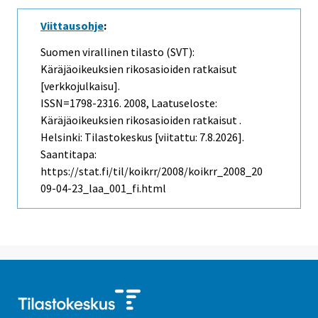
Viittausohje
:
Suomen virallinen tilasto (SVT):
Käräjäoikeuksien rikosasioiden ratkaisut
[verkkojulkaisu].
ISSN=1798-2316. 2008, Laatuseloste:
Käräjäoikeuksien rikosasioiden ratkaisut .
Helsinki: Tilastokeskus [viitattu: 7.8.2026].
Saantitapa:
https://stat.fi/til/koikrr/2008/koikrr_2008_20
09-04-23_laa_001_fi.html