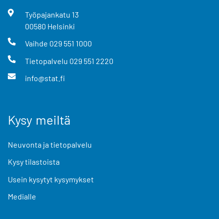
Työpajankatu
13
00580
Helsinki
Vaihde
029 551 1000
Tietopalvelu
029 551 2220
info@stat.fi
Kysy meiltä
Neuvonta ja tietopalvelu
Kysy tilastoista
Usein kysytyt kysymykset
Medialle