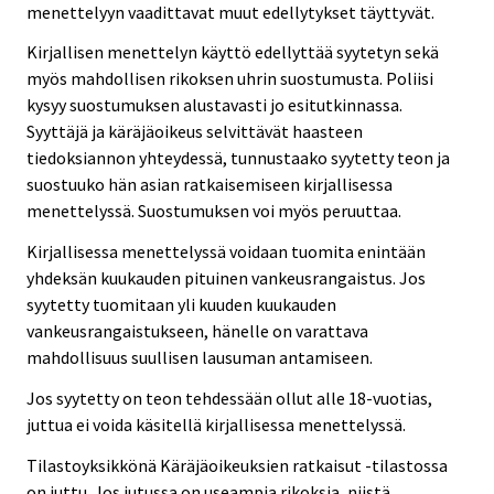
menettelyyn vaadittavat muut edellytykset täyttyvät.
Kirjallisen menettelyn käyttö edellyttää syytetyn sekä
myös mahdollisen rikoksen uhrin suostumusta. Poliisi
kysyy suostumuksen alustavasti jo esitutkinnassa.
Syyttäjä ja käräjäoikeus selvittävät haasteen
tiedoksiannon yhteydessä, tunnustaako syytetty teon ja
suostuuko hän asian ratkaisemiseen kirjallisessa
menettelyssä. Suostumuksen voi myös peruuttaa.
Kirjallisessa menettelyssä voidaan tuomita enintään
yhdeksän kuukauden pituinen vankeusrangaistus. Jos
syytetty tuomitaan yli kuuden kuukauden
vankeusrangaistukseen, hänelle on varattava
mahdollisuus suullisen lausuman antamiseen.
Jos syytetty on teon tehdessään ollut alle 18-vuotias,
juttua ei voida käsitellä kirjallisessa menettelyssä.
Tilastoyksikkönä Käräjäoikeuksien ratkaisut -tilastossa
on juttu. Jos jutussa on useampia rikoksia, niistä