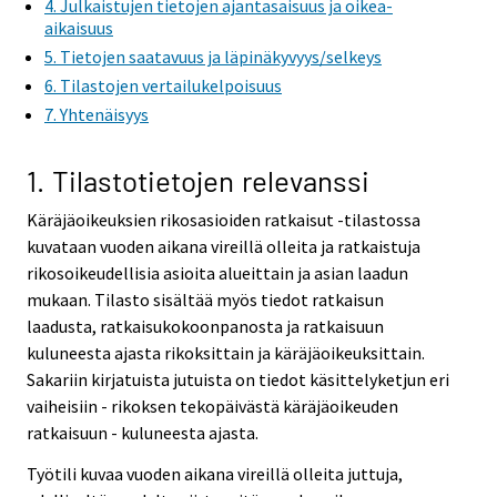
4. Julkaistujen tietojen ajantasaisuus ja oikea-
aikaisuus
5. Tietojen saatavuus ja läpinäkyvyys/selkeys
6. Tilastojen vertailukelpoisuus
7. Yhtenäisyys
1. Tilastotietojen relevanssi
Käräjäoikeuksien rikosasioiden ratkaisut -tilastossa
kuvataan vuoden aikana vireillä olleita ja ratkaistuja
rikosoikeudellisia asioita alueittain ja asian laadun
mukaan. Tilasto sisältää myös tiedot ratkaisun
laadusta, ratkaisukokoonpanosta ja ratkaisuun
kuluneesta ajasta rikoksittain ja käräjäoikeuksittain.
Sakariin kirjatuista jutuista on tiedot käsittelyketjun eri
vaiheisiin - rikoksen tekopäivästä käräjäoikeuden
ratkaisuun - kuluneesta ajasta.
Työtili kuvaa vuoden aikana vireillä olleita juttuja,