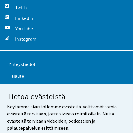
Twitter
LinkedIn
YouTube
Instagram
Yhteystiedot
Palaute
Käyttöehdot
Tietoa evästeistä
Tietosuoja
Käytämme sivustollamme evästeitä. Välttämättömiä
Saavutettavuus
evästeitä tarvitaan, jotta sivusto toimii oikein. Muita
evästeitä tarvitaan videoiden, podcastien ja
Tietoa sivustosta
palautepalvelun esittämiseen.