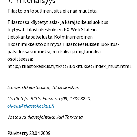
Tilasto on lopullinen, sitä ei enää muuteta.
Tilastossa käytetyt asia- ja käräjäoikeusluokitus
löytyvät Tilastokeskuksen PX-Web StatFin-
tietokantapalvelusta. Kolminumeroinen
rikosnimikkeistö on myös Tilastokeskuksen luokitus-
palvelussa suomeksi, ruotsiksi ja englanniksi
osoitteessa:
http://tilastokeskus.fi/tk/tt/luokitukset/index_muut.html.
Lähde: Oikeustilastot, Tilastokeskus
Lisätietoja: Riitta Forsman (09) 1734 3240,
oikeus@tilastokeskus.fi
Vastaava tilastojohtaja: Jari Tarkoma
Päivitetty 23.04.2009